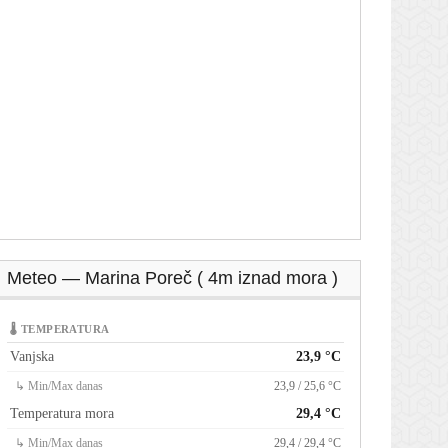
Meteo — Marina Poreč ( 4m iznad mora )
🌡 TEMPERATURA
Vanjska
23,9 °C
↳ Min/Max danas
23,9 / 25,6 °C
Temperatura mora
29,4 °C
↳ Min/Max danas
29,4 / 29,4 °C