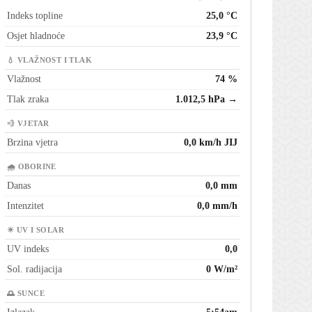
Indeks topline
25,0 °C
Osjet hladnoće
23,9 °C
💧 VLAŽNOST I TLAK
Vlažnost
74 %
Tlak zraka
1.012,5 hPa →
💨 VJETAR
Brzina vjetra
0,0 km/h JIJ
🌧 OBORINE
Danas
0,0 mm
Intenzitet
0,0 mm/h
☀ UV I SOLAR
UV indeks
0,0
Sol. radijacija
0 W/m²
🌅 SUNCE