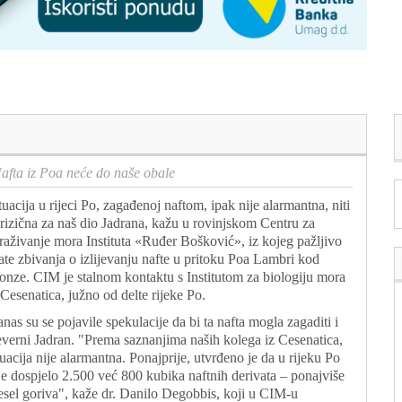
afta iz Poa neće do naše obale
tuacija u rijeci Po, zagađenoj naftom, ipak nije alarmantna, niti
 rizična za naš dio Jadrana, kažu u rovinjskom Centru za
traživanje mora Instituta «Ruđer Bošković», iz kojeg pažljivo
ate zbivanja o izlijevanju nafte u pritoku Poa Lambri kod
nze. CIM je stalnom kontaktu s Institutom za biologiju mora
 Cesenatica, južno od delte rijeke Po.
nas su se pojavile spekulacije da bi ta nafta mogla zagaditi i
everni Jadran. "Prema saznanjima naših kolega iz Cesenatica,
tuacija nije alarmantna. Ponajprije, utvrđeno je da u rijeku Po
je dospjelo 2.500 već 800 kubika naftnih derivata – ponajviše
esel goriva", kaže dr. Danilo Degobbis, koji u CIM-u