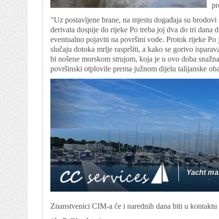
pr
"Uz postavljene brane, na mjestu događaja su brodovi s
derivata dospije do rijeke Po treba joj dva do tri dana 
eventualno pojaviti na površini vode. Protok rijeke Po 
slučaju dotoka mrlje raspršiti, a kako se gorivo ispara
bi nošene morskom strujom, koja je u ovo doba snažna i
površinski otplovile prema južnom dijelu talijanske ob
Znanstvenici CIM-a će i narednih dana biti u kontaktu s 