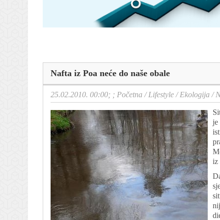
Nafta iz Poa neće do naše obale
25.02.2010. 00:00; ;
Početna
/
Lifestyle
/
Ekologija
/
N
Si
je
is
pr
Mo
iz
Da
sj
si
ni
di