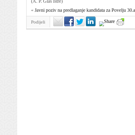
(
A. P. Glas Istre
)
«
Javni poziv na predlaganje kandidata za Povelju 30.a
Podijeli