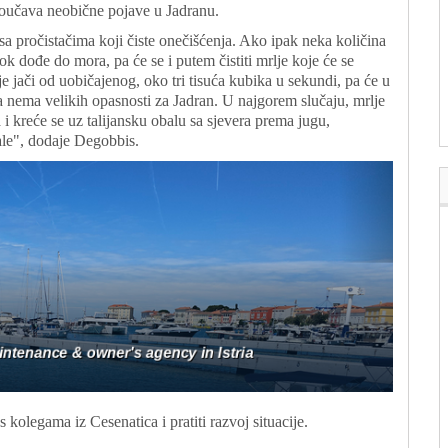
oučava neobične pojave u Jadranu.
a pročistačima koji čiste onečišćenja. Ako ipak neka količina
dok dođe do mora, pa će se i putem čistiti mrlje koje će se
je jači od uobičajenog, oko tri tisuća kubika u sekundi, pa će u
va nema velikih opasnosti za Jadran. U najgorem slučaju, mrlje
 kreće se uz talijansku obalu sa sjevera prema jugu,
ale", dodaje Degobbis.
kolegama iz Cesenatica i pratiti razvoj situacije.