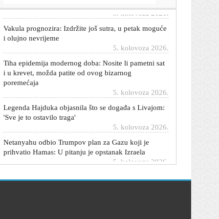
5. kolovoza 2026.
Vakula prognozira: Izdržite još sutra, u petak moguće
i olujno nevrijeme
5. kolovoza 2026.
Tiha epidemija modernog doba: Nosite li pametni sat
i u krevet, možda patite od ovog bizarnog
poremećaja
5. kolovoza 2026.
Legenda Hajduka objasnila što se događa s Livajom:
'Sve je to ostavilo traga'
5. kolovoza 2026.
Netanyahu odbio Trumpov plan za Gazu koji je
prihvatio Hamas: U pitanju je opstanak Izraela
5. kolovoza 2026.
Nijemce ozbiljno zabrinuo dron s bombom u
Leipzigu: 'Bio je to hibridni napad'
5. kolovoza 2026.
'Neki su dobili previše, neki premalo': Što kažu
branitelji o čestitki iz vlade?