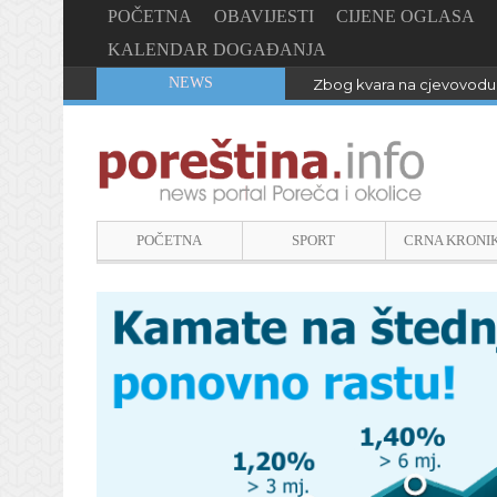
POČETNA
OBAVIJESTI
CIJENE OGLASA
KALENDAR DOGAĐANJA
NEWS
Zbog kvara na cjevovodu 
POČETNA
SPORT
CRNA KRONI