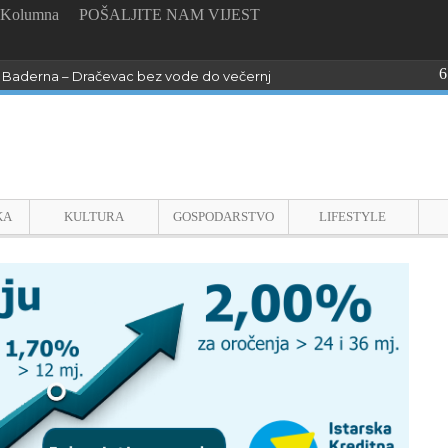
Kolumna
POŠALJITE NAM VIJEST
6
Baderna – Dračevac bez vode do večernjih sati !
KA
KULTURA
GOSPODARSTVO
LIFESTYLE