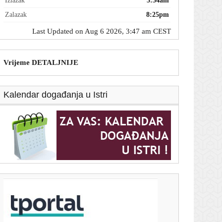
Izlazak
5:54am
Zalazak
8:25pm
Last Updated on Aug 6 2026, 3:47 am CEST
Vrijeme DETALJNIJE
Kalendar događanja u Istri
T-portal.hr
Dnevni horoskop za 6. kolovoza 2026. - što vam
zvijezde danas donose