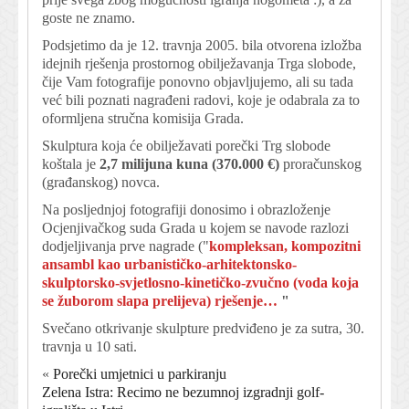
goste ne znamo.
Podsjetimo da je 12. travnja 2005. bila otvorena izložba
idejnih rješenja prostornog obilježavanja Trga slobode,
čije Vam fotografije ponovno objavljujemo, ali su tada
već bili poznati nagrađeni radovi, koje je odabrala za to
oformljena stručna komisija Grada.
Skulptura koja će obilježavati porečki Trg slobode
koštala je
2,7 milijuna kuna (370.000 €)
proračunskog
(građanskog) novca.
Na posljednjoj fotografiji donosimo i obrazloženje
Ocjenjivačkog suda Grada u kojem se navode razlozi
dodjeljivanja prve nagrade (
"
kompleksan, kompozitni
ansambl kao urbanističko-arhitektonsko-
skulptorsko-svjetlosno-kinetičko-zvučno (voda koja
se žuborom slapa prelijeva) rješenje…
"
Svečano otkrivanje skulpture predviđeno je za sutra, 30.
travnja u 10 sati.
«
Porečki umjetnici u parkiranju
Zelena Istra: Recimo ne bezumnoj izgradnji golf-