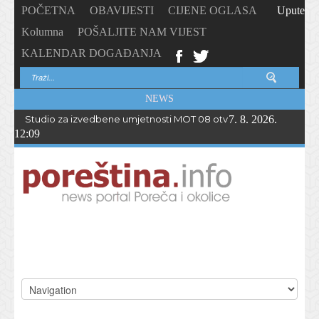
POČETNA
OBAVIJESTI
CIJENE OGLASA
Upute
Kolumna
POŠALJITE NAM VIJEST
KALENDAR DOGAĐANJA
NEWS
Studio za izvedbene umjetnosti MOT 08 otvorio upise u novu p
7. 8. 2026.
12:09