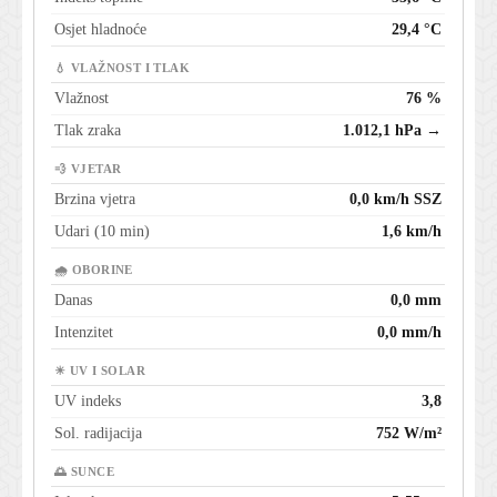
Osjet hladnoće
29,4 °C
💧 VLAŽNOST I TLAK
Vlažnost
76 %
Tlak zraka
1.012,1 hPa →
💨 VJETAR
Brzina vjetra
0,0 km/h SSZ
Udari (10 min)
1,6 km/h
🌧 OBORINE
Danas
0,0 mm
Intenzitet
0,0 mm/h
☀ UV I SOLAR
UV indeks
3,8
Sol. radijacija
752 W/m²
🌅 SUNCE