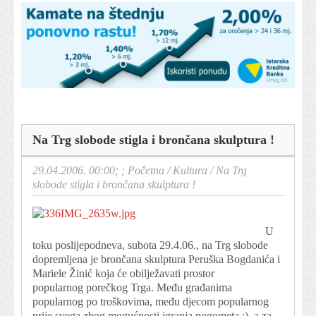
Na Trg slobode stigla i brončana skulptura !
29.04.2006. 00:00; ;
Početna
/
Kultura
/
Na Trg
slobode stigla i brončana skulptura !
U
toku poslijepodneva, subota 29.4.06., na Trg slobode
dopremljena je brončana skulptura Peruška Bogdanića i
Mariele Žinić koja će obilježavati prostor
popularnog porečkog Trga. Među građanima
popularnog po troškovima, među djecom popularnog
prije svega zbog mogućnosti igranja nogometa :), a za