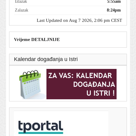
Izlazak
5:55am
Zalazak
8:24pm
Last Updated on Aug 7 2026, 2:06 pm CEST
Vrijeme DETALJNIJE
Kalendar događanja u Istri
T-portal.hr
Njemačka aktivirala hitne mjere: Umjesto rijeka,
prebacite teret na ceste