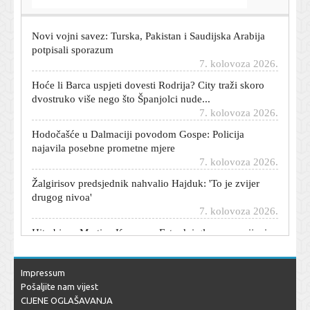
7. kolovoza 2026.
Novi vojni savez: Turska, Pakistan i Saudijska Arabija
potpisali sporazum
7. kolovoza 2026.
Hoće li Barca uspjeti dovesti Rodrija? City traži skoro
dvostruko više nego što Španjolci nude...
7. kolovoza 2026.
Hodočašće u Dalmaciji povodom Gospe: Policija
najavila posebne prometne mjere
7. kolovoza 2026.
Žalgirisov predsjednik nahvalio Hajduk: 'To je zvijer
drugog nivoa'
7. kolovoza 2026.
Hit objava Martina Kosovca: Estradni glamur zamijenio
radnim i osvojio pratitelje
7. kolovoza 2026.
Kod Prahova isplivali deseci nacističkih brodova: Hitler
Impressum
ih je sam potopio
Pošaljite nam vijest
7. kolovoza 2026.
CIJENE OGLAŠAVANJA