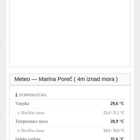
Meteo — Marina Poreč ( 4m iznad mora )
🌡 TEMPERATURA
Vanjska
29,6 °C
↳ Min/Max danas
25,4 / 31,1 °C
Temperatura mora
28,9 °C
↳ Min/Max danas
28,9 / 30,0 °C
Indeks topline
35,6 °C