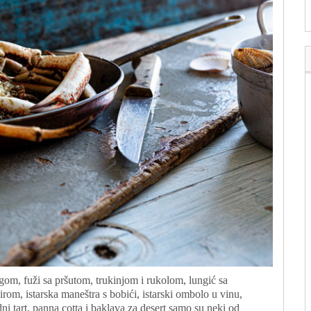
gom, fuži sa pršutom, trukinjom i rukolom, lungić sa
rom, istarska maneštra s bobići, istarski ombolo u vinu,
ni tart, panna cotta i baklava za desert samo su neki od