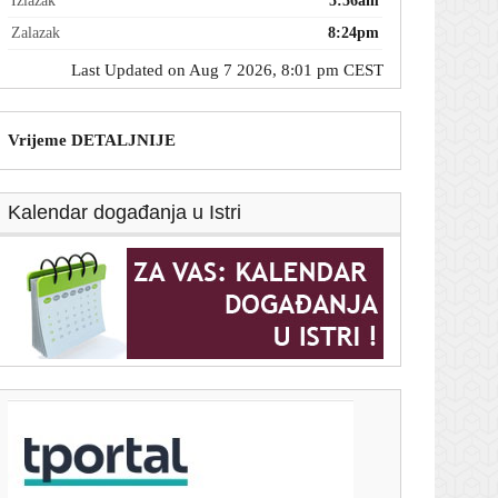
Izlazak
5:56am
Zalazak
8:24pm
Last Updated on Aug 7 2026, 8:01 pm CEST
Vrijeme DETALJNIJE
Kalendar događanja u Istri
T-portal.hr
Vinicius potpisao novi ugovor s Realom, a Luka
Modrić svojom reakcijom sve oduševio
7. kolovoza 2026.