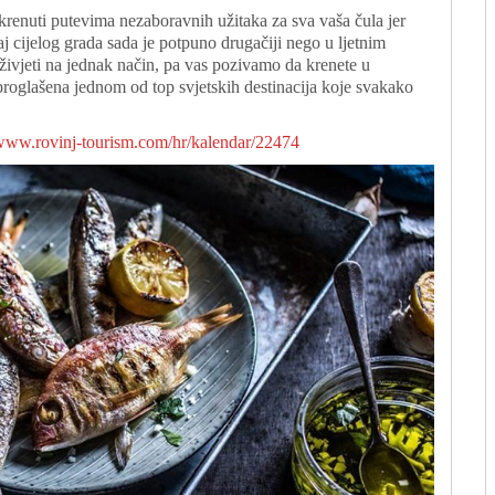
 krenuti putevima nezaboravnih užitaka za sva vaša čula jer
aj cijelog grada sada je potpuno drugačiji nego u ljetnim
ivjeti na jednak način, pa vas pozivamo da krenete u
 proglašena jednom od top svjetskih destinacija koje svakako
/www.rovinj-tourism.com/hr/kalendar/22474