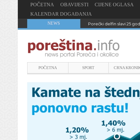
POČETNA
OBAVIJESTI
CIJENE OGLASA
KALENDAR DOGAĐANJA
NEWS
Porečki delfin slavi 25 go
POČETNA
SPORT
CRNA KRONI