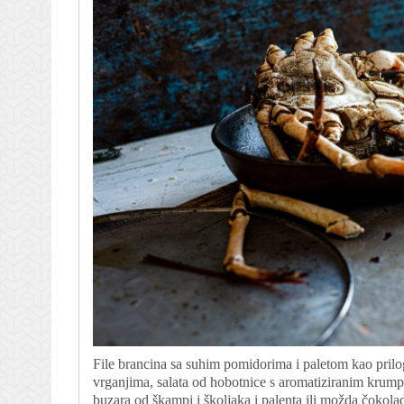
File brancina sa suhim pomidorima i paletom kao prilo
vrganjima, salata od hobotnice s aromatiziranim krumpi
buzara od škampi i školjaka i palenta ili možda čokolad