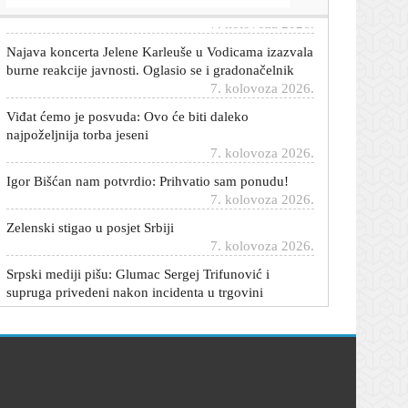
Najava koncerta Jelene Karleuše u Vodicama izazvala
burne reakcije javnosti. Oglasio se i gradonačelnik
7. kolovoza 2026.
Viđat ćemo je posvuda: Ovo će biti daleko
najpoželjnija torba jeseni
7. kolovoza 2026.
Igor Bišćan nam potvrdio: Prihvatio sam ponudu!
7. kolovoza 2026.
Zelenski stigao u posjet Srbiji
7. kolovoza 2026.
Srpski mediji pišu: Glumac Sergej Trifunović i
supruga privedeni nakon incidenta u trgovini
7. kolovoza 2026.
Stručnjak o radu NE Krško: 'Situacija još nije toliko
ozbiljna'
7. kolovoza 2026.
Potvrđen iznenađujući transfer: Rudeš je doveo
pojačanje iz Hajduka
7. kolovoza 2026.