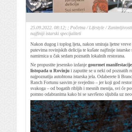
25.09.2022. 08:12; ;
Početna
/
Lifestyle
/
Zanimljivosti
najfiniji istarski specijaliteti
Nakon dugog i toplog ljeta, nakon smiraja ljetne vreve
putevima rovinjskih delicija te kušate najfinije istarske
namirnica u čak sedam poznatih lokalnih restorana.
Ne propustite jesensko izdanje
gourmet manifestacij
listopada u Rovinju
i zaputite se u neki od poznatih 
najpoznatija autohtona istarska jela. Odaberete li Bra
Ranch Fortunu sasvim je svejedno – jer koji god restora
svakoga – od bogatih ribljih i mesnih menija, svi će pos
pomno odabranima kako bi se savršeno sljubila uz neodo