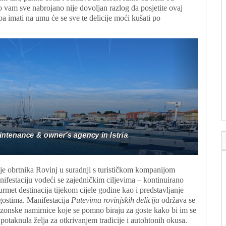
o vam sve nabrojano nije dovoljan razlog da posjetite ovaj
a imati na umu će se sve te delicije moći kušati po
je obrtnika Rovinj u suradnji s turističkom kompanijom
ifestaciju vodeći se zajedničkim ciljevima – kontinuirano
met destinacija tijekom cijele godine kao i predstavljanje
 gostima. Manifestacija
Putevima rovinjskih delicija
održava se
 sezonske namirnice koje se pomno biraju za goste kako bi im se
i potaknula želja za otkrivanjem tradicije i autohtonih okusa.