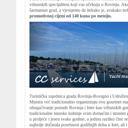
vrhunskih specijaliteta koji vas očekuju u Rovinju. Ak
šarmantan grad, a vjerujemo da itekako je, svakako treb
promotivnoj cijeni od 140 kuna po meniju.
Turistička zajednica grada Rovinja-Rovigno i Udružen
Maistra već tradicionalno organiziraju ovu gourmet man
obogaćivanje ponude Rovinja i Istre kao vrhunskih gour
tradicionalne istarske kuhinje svim domaćim i stranim
u proljeće i jesen svake godine, a jedinu razliku čine
najbolje dočarala posebnost godišnjih doba u Istri, ali 