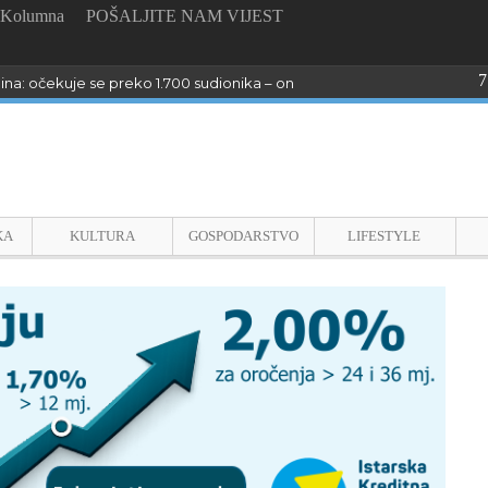
Kolumna
POŠALJITE NAM VIJEST
7
dina: očekuje se preko 1.700 sudionika – online prijave do 26. kolovoza
KA
KULTURA
GOSPODARSTVO
LIFESTYLE