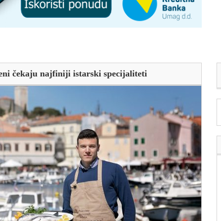
i čekaju najfiniji istarski specijaliteti