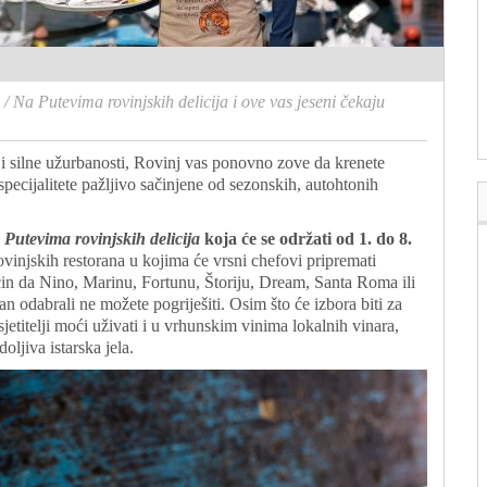
/
Na Putevima rovinjskih delicija i ove vas jeseni čekaju
 i silne užurbanosti, Rovinj vas ponovno zove da krenete
 specijalitete pažljivo sačinjene od sezonskih, autohtonih
e
Putevima rovinjskih delicija
koja će se održati od 1. do 8.
rovinjskih restorana u kojima će vrsni chefovi pripremati
ncin da Nino, Marinu, Fortunu, Štoriju, Dream, Santa Roma ili
n odabrali ne možete pogriješiti. Osim što će izbora biti za
jetitelji moći uživati i u vrhunskim vinima lokalnih vinara,
ljiva istarska jela.