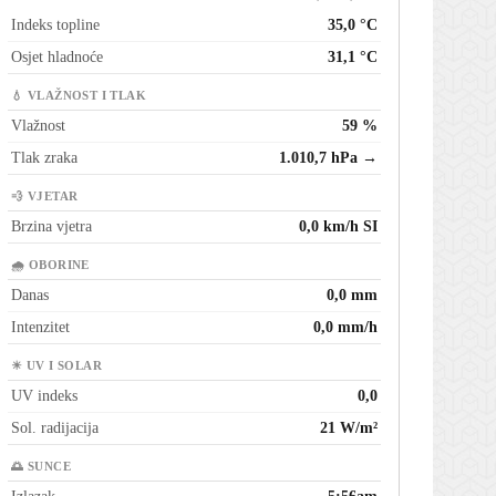
Indeks topline
35,0 °C
Osjet hladnoće
31,1 °C
💧 VLAŽNOST I TLAK
Vlažnost
59 %
Tlak zraka
1.010,7 hPa →
💨 VJETAR
Brzina vjetra
0,0 km/h SI
🌧 OBORINE
Danas
0,0 mm
Intenzitet
0,0 mm/h
☀ UV I SOLAR
UV indeks
0,0
Sol. radijacija
21 W/m²
🌅 SUNCE