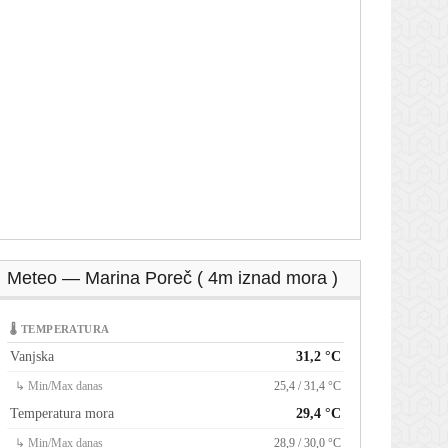
Meteo — Marina Poreč ( 4m iznad mora )
🌡 TEMPERATURA
Vanjska
31,2 °C
↳ Min/Max danas
25,4 / 31,4 °C
Temperatura mora
29,4 °C
↳ Min/Max danas
28,9 / 30,0 °C