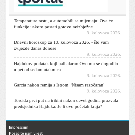
oduševiti njegove ljubitelje
9. kolovoza 2026.
Temperature rastu, a automobili se mijenjaju: Ove će
funkcije uskoro postati gotovo neizbježne
9. kolovoza 2026.
Dnevni horoskop za 10. kolovoza 2026. - što vam
zvijezde danas donose
9. kolovoza 2026.
Hajdukov podatak koji pali alarm: Ovo mu se dogodilo
u pet od sedam utakmica
9. kolovoza 2026.
Garcia nakon remija s Istrom: 'Nisam razočaran'
9. kolovoza 2026.
Torcida prvi put na tribini nakon devet godina prozvala
predsjednika Hajduka: Je li ovo početak kraja?
9. kolovoza 2026.
Kaos na Poljudu: Torcidaši se međusobno potukli na
tribini nakon utakmice
Impressum
9. kolovoza 2026.
Pošaljite nam vijest