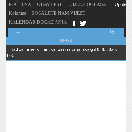
POČETNA
OBAVIJESTI
CIJENE OGLASA
Upute
Kolumna
POŠALJITE NAM VIJEST
KALENDAR DOGAĐANJA
NEWS
Kad zamiriše romantika i zasvira talijanska glazba… Peta „Serata r
10. 8. 2026.
4:06