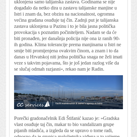
uklonjena samo talijanska zastava. Godinama se nije
događalo da netko dira u zastavu talijanske manjine u
Istri i znam da, bez obzira na nacionalnost, ogromna
većina građana osuđuje taj čin. Zadnji put je talijanska
zastava uklonjena u Pazinu i to je bila jasna politička
provokacija s poznatim počiniteljem. Nadam se da će
biti pronađen, jer današnja policija nije ona iz ranih 90-
ih godina. Klima tolerancije prema manjinama u Istri ne
smije biti promijenjena ovakvim činom, a znam i to da
danas u Hrvatskoj niti jedna politička snaga ne želi imati
veze s takvim pojavama, što je još jedan razlog više da
se slučaj odmah razjasni«, rekao nam je Radin.
Porečki gradonačelnik Edi Štifanić kazao je: »Gradska
vlast osuđuje taj čin, makar to bio vandalizam grupe
pijanih mladića, a izgleda da se upravo o tome radi,
odnosno da je grupica maloljetnika viđena u to vrijeme