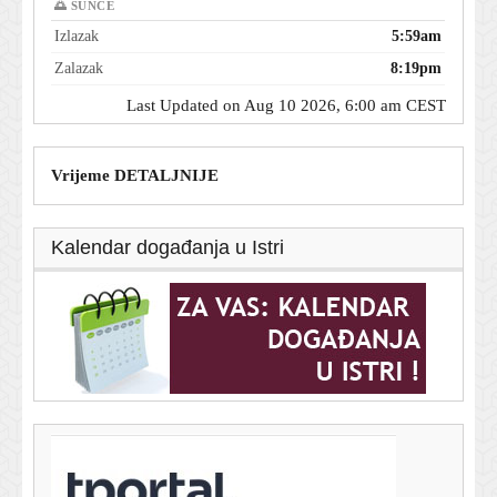
🌅 SUNCE
Izlazak
5:59am
Zalazak
8:19pm
Last Updated on Aug 10 2026, 6:00 am CEST
Vrijeme DETALJNIJE
Kalendar događanja u Istri
T-portal.hr
Dok drugi okreću leđa dizelu, BMW ima vijest koja će