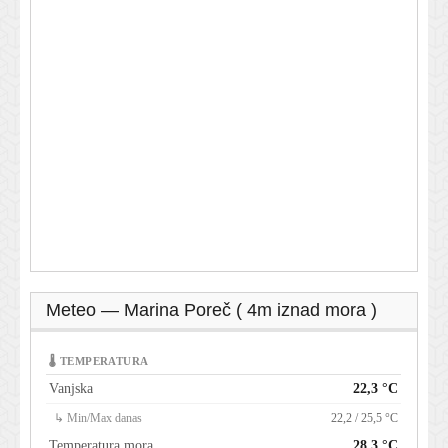
Meteo — Marina Poreč ( 4m iznad mora )
🌡 TEMPERATURA
Vanjska
22,3 °C
↳ Min/Max danas
22,2 / 25,5 °C
Temperatura mora
28,3 °C