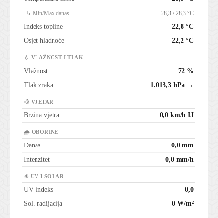
↳ Min/Max danas
28,3 / 28,3 °C
Indeks topline
22,8 °C
Osjet hladnoće
22,2 °C
💧 VLAŽNOST I TLAK
Vlažnost
72 %
Tlak zraka
1.013,3 hPa →
💨 VJETAR
Brzina vjetra
0,0 km/h IJ
🌧 OBORINE
Danas
0,0 mm
Intenzitet
0,0 mm/h
☀ UV I SOLAR
UV indeks
0,0
Sol. radijacija
0 W/m²