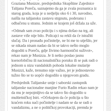
Graziana Musizze, predsjednika Skupštine Zajednice
Talijana Poreča, saznajemo da ga je zvala poznanica iz
starog grada, koja je u nedjelju oko 6 i 30, navodno,
naišla na talijansku zastavu strgnutu, poderanu i
odbačenu u stranu. Jednim se krajem još držala za uže.
»Odmah sam zvao policiju i s njima došao na trg, ali
zastave više nije bilo. Policajci su rekli da će istražiti
slučaj. Da i pronađu počinitelje, ne bi me to utješilo, jer
se nikada nisam nadao da bi se takvo nešto moglo
dogoditi u Poreču, gdje živimo harmonični suživot«,
rekao nam je Musizza. Je li netko poslao jasnu
ksenofobičnu ili nacionalističku poruku ili se pak radi o
jednom u nizu vandalskih pohoda lokalne mularije
Musizzi, kaže, trenutno nije važno, jer je jednostavno
tužno što se to uopće dogodilo u njegovom gradu.
Predsjednik Talijanske unije i saborski zastupnik
talijanske nacionalne manjine Furio Radin rekao nam je
da mu je nepojmljivo da se takvo što dogodilo u
multietničkoj Istri. »Očekujem da će policija u što
kraćem roku naći počinitelje i nadam se da se radi o
vandalizmu, a ne o političkoj provokaciji, premda je