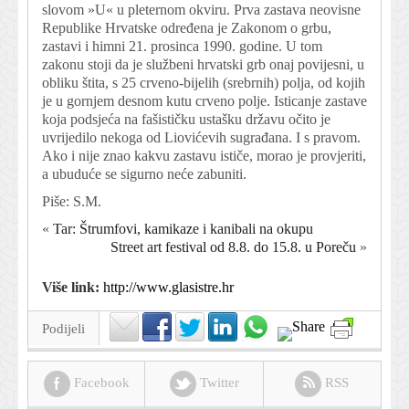
slovom »U« u pleternom okviru. Prva zastava neovisne
Republike Hrvatske određena je Zakonom o grbu,
zastavi i himni 21. prosinca 1990. godine. U tom
zakonu stoji da je službeni hrvatski grb onaj povijesni, u
obliku štita, s 25 crveno-bijelih (srebrnih) polja, od kojih
je u gornjem desnom kutu crveno polje. Isticanje zastave
koja podsjeća na fašističku ustašku državu očito je
uvrijedilo nekoga od Liovićevih sugrađana. I s pravom.
Ako i nije znao kakvu zastavu ističe, morao je provjeriti,
a ubuduće se sigurno neće zabuniti.
Piše: S.M.
«
Tar: Štrumfovi, kamikaze i kanibali na okupu
Street art festival od 8.8. do 15.8. u Poreču
»
Više link:
http://www.glasistre.hr
Podijeli
Facebook
Twitter
RSS