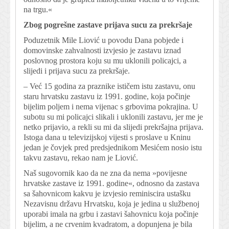
na trgu.«
Zbog pogrešne zastave prijava sucu za prekršaje
Poduzetnik Mile Liović u povodu Dana pobjede i
domovinske zahvalnosti izvjesio je zastavu iznad
poslovnog prostora koju su mu uklonili policajci, a
slijedi i prijava sucu za prekršaje.
– Već 15 godina za praznike ističem istu zastavu, onu
staru hrvatsku zastavu iz 1991. godine, koja počinje
bijelim poljem i nema vijenac s grbovima pokrajina. U
subotu su mi policajci slikali i uklonili zastavu, jer me je
netko prijavio, a rekli su mi da slijedi prekršajna prijava.
Istoga dana u televizijskoj vijesti s proslave u Kninu
jedan je čovjek pred predsjednikom Mesićem nosio istu
takvu zastavu, rekao nam je Liović.
Naš sugovornik kao da ne zna da nema »povijesne
hrvatske zastave iz 1991. godine«, odnosno da zastava
sa šahovnicom kakvu je izvjesio reminiscira ustašku
Nezavisnu državu Hrvatsku, koja je jedina u službenoj
uporabi imala na grbu i zastavi šahovnicu koja počinje
bijelim, a ne crvenim kvadratom, a dopunjena je bila