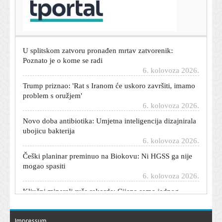
Dnevni horoskop za 7. kolovoza 2026. - što vam
zvijezde danas donose
6. kolovoza 2026.
U splitskom zatvoru pronađen mrtav zatvorenik:
Poznato je o kome se radi
6. kolovoza 2026.
Trump priznao: 'Rat s Iranom će uskoro završiti, imamo
problem s oružjem'
6. kolovoza 2026.
Novo doba antibiotika: Umjetna inteligencija dizajnirala
ubojicu bakterija
6. kolovoza 2026.
Češki planinar preminuo na Biokovu: Ni HGSS ga nije
mogao spasiti
6. kolovoza 2026.
Ključni minerali ruše rekorde: Cijena samo jednog
porasla je za 622 posto
6. kolovoza 2026.
Zendaya i Tom Holland konačno proslavili svoje
Impressum