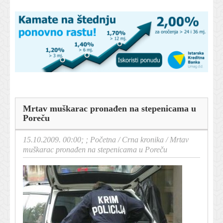
Mrtav muškarac pronađen na stepenicama u
Poreču
15.10.2009. 00:00; ;
Početna
/
Crna kronika
/
Mrtav
muškarac pronađen na stepenicama u Poreču