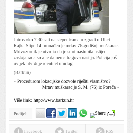
Jutros oko 7.30 sati na stepenicama u zgradi u Ulici
Rajka Stipe 14 pronađen je mrtav 76-godišnji muškarac.
Mrtvozornik je utvrdio da je smrt nastupila uslijed
zastoja rada srca te da nema tragova nasilja. Policija još
uvijek utvrđuje identitet umrlog.
(Barkun)
«
Procedurom lokacijske dozvole riješiti vlasništvo?
Mrtav muškarac je S. M. (76) iz Poreča
»
Više link:
http://www.barkun.hr
Podijeli
Facebook
Twitter
RSS