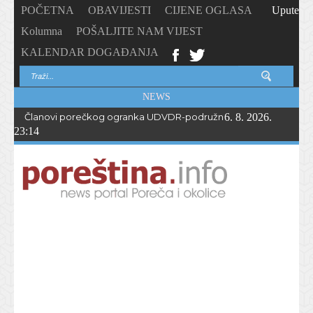
POČETNA
OBAVIJESTI
CIJENE OGLASA
Upute
Kolumna
POŠALJITE NAM VIJEST
KALENDAR DOGAĐANJA
NEWS
Članovi porečkog ogranka UDVDR-podružnice Istarske županije
6. 8. 2026.
23:14