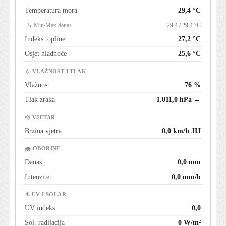
Temperatura mora
29,4 °C
↳ Min/Max danas
29,4 / 29,4 °C
Indeks topline
27,2 °C
Osjet hladnoće
25,6 °C
💧 VLAŽNOST I TLAK
Vlažnost
76 %
Tlak zraka
1.011,0 hPa →
💨 VJETAR
Brzina vjetra
0,0 km/h JIJ
🌧 OBORINE
Danas
0,0 mm
Intenzitet
0,0 mm/h
☀ UV I SOLAR
UV indeks
0,0
Sol. radijacija
0 W/m²