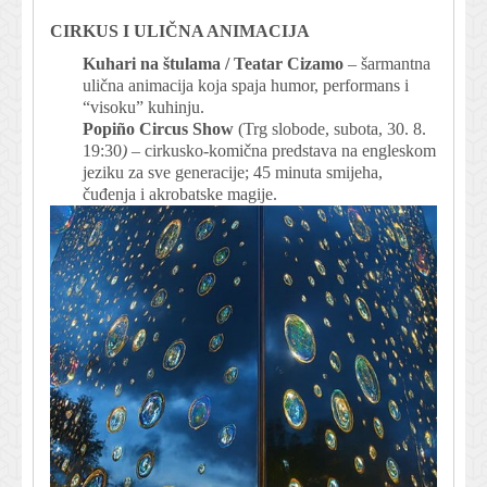
CIRKUS I ULIČNA ANIMACIJA
Kuhari na štulama / Teatar Cizamo
– šarmantna
ulična animacija koja spaja humor, performans i
“visoku” kuhinju.
Popiño Circus Show
(Trg slobode, subota, 30. 8.
19:30
)
– cirkusko-komična predstava na engleskom
jeziku za sve generacije; 45 minuta smijeha,
čuđenja i akrobatske magije.