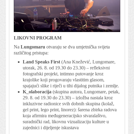
LIKOVNI PROGRAM
Na
Lungomaru
otvaraju se dva umjetnička svijeta
različitog pristupa:
Land Speaks First
(Ana Knežević, Lungomare,
utorak, 26. 8. od 19.30 do 23.30) – refleksivni
fotografski projekt, intimno putovanje kroz
krajolike koji progovaraju vlastitim glasom,
spajajući slike i riječi u tihi dijalog putnika i zemlje.
K_olaboracija
(skupina autora, Lungomare, petak,
29. 8. od 19.30 do 23.30) – izložba nastala kroz
inkluzivne radionice svih dobnih skupina (kolaž,
gel print, lego print, linorez): šarena zbirka radova
koja afirmira međugeneracijsko stvaralaštvo,
suradnički rad, likovnu vizualizaciju kulture u
zajednici i dijeljenje iskustava