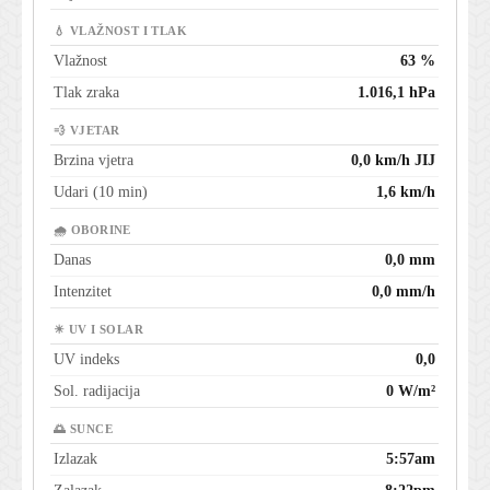
💧 VLAŽNOST I TLAK
Vlažnost
63 %
Tlak zraka
1.016,1 hPa
💨 VJETAR
Brzina vjetra
0,0 km/h JIJ
Udari (10 min)
1,6 km/h
🌧 OBORINE
Danas
0,0 mm
Intenzitet
0,0 mm/h
☀ UV I SOLAR
UV indeks
0,0
Sol. radijacija
0 W/m²
🌅 SUNCE
Izlazak
5:57am