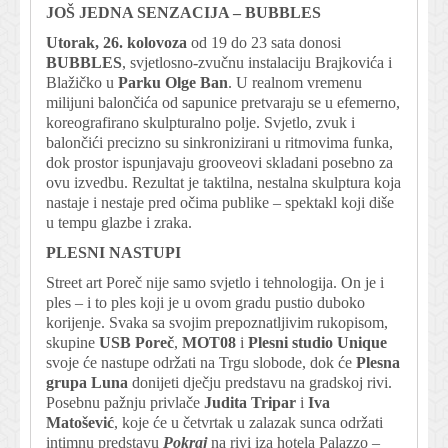
JOŠ JEDNA SENZACIJA – BUBBLES
Utorak, 26. kolovoza
od 19 do 23 sata donosi
BUBBLES
, svjetlosno-zvučnu instalaciju Brajkovića i
Blažičko u
Parku Olge Ban
. U realnom vremenu
milijuni balončića od sapunice pretvaraju se u efemerno,
koreografirano skulpturalno polje. Svjetlo, zvuk i
balončići precizno su sinkronizirani u ritmovima funka,
dok prostor ispunjavaju grooveovi skladani posebno za
ovu izvedbu. Rezultat je taktilna, nestalna skulptura koja
nastaje i nestaje pred očima publike – spektakl koji diše
u tempu glazbe i zraka.
PLESNI NASTUPI
Street art Poreč nije samo svjetlo i tehnologija. On je i
ples – i to ples koji je u ovom gradu pustio duboko
korijenje. Svaka sa svojim prepoznatljivim rukopisom,
skupine
USB Poreč
,
MOT08
i
Plesni studio Unique
svoje će nastupe održati na Trgu slobode, dok će
Plesna
grupa Luna
donijeti dječju predstavu na gradskoj rivi.
Posebnu pažnju privlače
Judita Tripar
i
Iva
Matošević
, koje će u četvrtak u zalazak sunca održati
intimnu predstavu
Pokraj
na rivi iza hotela Palazzo –