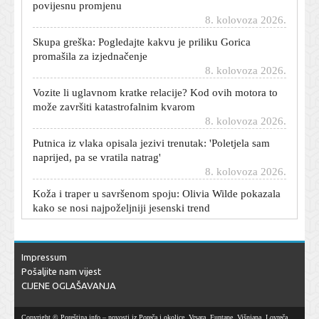
Skupa greška: Pogledajte kakvu je priliku Gorica
promašila za izjednačenje
8. kolovoza 2026.
Vozite li uglavnom kratke relacije? Kod ovih motora to
može završiti katastrofalnim kvarom
8. kolovoza 2026.
Putnica iz vlaka opisala jezivi trenutak: 'Poletjela sam
naprijed, pa se vratila natrag'
8. kolovoza 2026.
Koža i traper u savršenom spoju: Olivia Wilde pokazala
kako se nosi najpoželjniji jesenski trend
8. kolovoza 2026.
Sramotne scene na Marakani: Navijači Crvene zvezde
razvili koreografiju posvećenu Ratku Mladiću
8. kolovoza 2026.
Impressum
Hajduk objavio zanimljive brojke: Evo tko najviše trči, a
Pošaljite nam vijest
tko je najbrži
CIJENE OGLAŠAVANJA
8. kolovoza 2026.
Na ulazak u Hrvatsku čeka se i po šest sati: Pogledajte
Copyright © Poreština.info – novosti iz Poreča i okolice, Vrsara, Funtane, Višnjana, Lovreča,