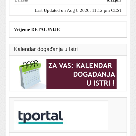
Zalazak
8:22pm
Last Updated on Aug 8 2026, 11:12 pm CEST
Vrijeme DETALJNIJE
Kalendar događanja u Istri
T-portal.hr
Lokomotiva na pragu nove pobjede, pogledajte sve
golove i prilike
8. kolovoza 2026.
Mustang kakav nikada nismo vidjeli: Ford priprema
povijesnu promjenu
8. kolovoza 2026.