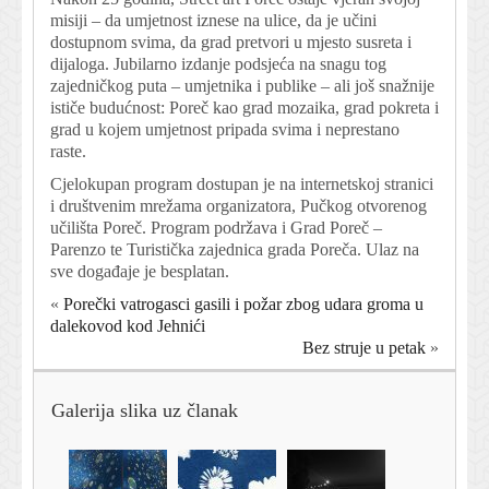
misiji – da umjetnost iznese na ulice, da je učini
dostupnom svima, da grad pretvori u mjesto susreta i
dijaloga. Jubilarno izdanje podsjeća na snagu tog
zajedničkog puta – umjetnika i publike – ali još snažnije
ističe budućnost: Poreč kao grad mozaika, grad pokreta i
grad u kojem umjetnost pripada svima i neprestano
raste.
Cjelokupan program dostupan je na internetskoj stranici
i društvenim mrežama organizatora, Pučkog otvorenog
učilišta Poreč. Program podržava i Grad Poreč –
Parenzo te Turistička zajednica grada Poreča. Ulaz na
sve događaje je besplatan.
«
Porečki vatrogasci gasili i požar zbog udara groma u
dalekovod kod Jehnići
Bez struje u petak
»
Galerija slika uz članak