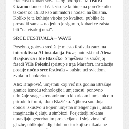
Francuski kuhari slovenskog podrijetla iz
Teatra
Cizamo
donose dašak visoke kuhinje na porečke ulice
također od 19.30 kao animatori i hodači na štulama.
Koliko je ta kuhinja visoka po kvaliteti, publika će
prosuditi sama – no jedno je sigurno, kuhari će zaista
biti “na visokoj nozi”.
SRCE FESTIVALA – WAVE
Posebno, gotovo središnje mjesto festivala zauzima
interaktivna
AI instalacija
Wave
, autorski rad
Alexa
Brajkovića
i
Ide Blažičko
. Smještena na stražnjoj
fasadi
Ville Polesini
(pristup s trga Marafor), instalacija
postaje
noćno srce festivala
– pulsirajući svjetlom,
zvukom i pokretom.
Alex Brajković, umjetnik koji već niz godina istražuje
granice između tehnologije i umjetnosti, ponovno
udružuje snage s renomiranom kiparicom i umjetnicom
prirodnih formi, Idom Blažičko. Njihova suradnja
donosi iskustvo u kojem umjetna inteligencija i ljudska
imaginacija djeluju u simbiozi. Posjetitelji rukama
upravljaju generiranim projekcijama i slojevima lofi
glazbe, oblikujući digitalni prostor koji se nikada ne