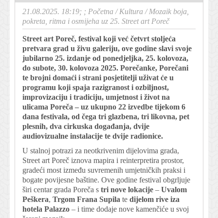
21.08.2025. 18:19; ;
Početna
/
Kultura
/
Mozaik boja,
pokreta, ritma i osmijeha uz 25. Street art Poreč
Street art Poreč, festival koji već četvrt stoljeća
pretvara grad u živu galeriju, ove godine slavi svoje
jubilarno 25. izdanje od ponedjeljka, 25. kolovoza,
do subote, 30. kolovoza 2025. Porečanke, Porečani
te brojni domaći i strani posjetitelji uživat će u
programu koji spaja razigranost i ozbiljnost,
improvizaciju i tradiciju, umjetnost i život na
ulicama Poreča – uz ukupno 22 izvedbe tijekom 6
dana festivala, od čega tri glazbena, tri likovna, pet
plesnih, dva cirkuska događanja, dvije
audiovizualne instalacije te dvije radionice.
U stalnoj potrazi za neotkrivenim dijelovima grada,
Street art Poreč iznova mapira i reinterpretira prostor,
gradeći most između suvremenih umjetničkih praksi i
bogate povijesne baštine. Ove godine festival obgrljuje
širi centar grada Poreča s
tri nove lokacije
–
Uvalom
Peškera
,
Trgom Frana Supila
te
dijelom rive iza
hotela Palazzo
– i time dodaje nove kamenčiće u svoj