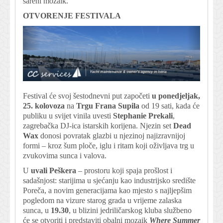
šareni mozaik.
OTVORENJE FESTIVALA
Festival će svoj šestodnevni put započeti
u ponedjeljak,
25. kolovoza
na
Trgu Frana Supila
od 19 sati, kada će
publiku u svijet vinila uvesti
Stephanie Prekali
,
zagrebačka DJ-ica istarskih korijena. Njezin set
Dead
Wax
donosi povratak glazbi u njezinoj najizravnijoj
formi – kroz šum ploče, iglu i ritam koji oživljava trg u
zvukovima sunca i valova.
U
uvali
Peškera
– prostoru koji spaja prošlost i
sadašnjost: starijima u sjećanju kao industrijsko središte
Poreča, a novim generacijama kao mjesto s najljepšim
pogledom na vizure starog grada u vrijeme zalaska
sunca, u
19.30
, u blizini jedriličarskog kluba službeno
će se otvoriti i predstaviti obalni mozaik
Where Summer