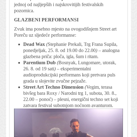
jednoj od najljepših i najskrovitijih festivalskih
pozornica.
GLAZBENI PERFORMANSI
Zvuk ima posebno mjesto na ovogodišnjem Street art
Poreču uz sljedeće performanse:
Dead Wax
(
Stephanie Prekali, Trg Frana Supila,
ponedjeljak, 25. 8. od 19.00 do 22.00
)
– analogna
glazbena priča: ploča, igla, šum i ritam.
Parentium Dub
(
Bosnyak, Lungomare, utorak,
26. 8. od 19 sati
)
– eksperimentalni
audioprodukcijski performans koji pretvara puls
grada u slojevite zvučne pejzaže.
Street Art Techno Dimension
(
Vegim, terasa
bivšeg bara Roxy / Narodni trg 1, subota, 30. 8.,
22.00 – ponoć) – plesni, energični techno set koji
zatvara festival subotnjom noćnom avanturom.