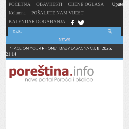
POČETNA
OBAVIJESTI
CIJENE OGLASA
Upute
Kolumna
POŠALJITE NAM VIJEST
KALENDAR DOGAĐANJA
NEWS
“FACE ON YOUR PHONE”: BABY LASAGNA OBJAVIO NOVI SING
8. 8. 2026.
21:14