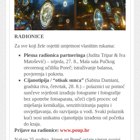
RADIONICE
Za sve koji žele osjetiti umjetnost vlastitim rukama:
Plesna radionica partneringa
(Judita Tripar & Iva
Matošević) – srijeda, 27. 8., Mala sala Pučkog
otvorenog učilišta Poreč; istraživanje balansa,
povjerenja i pokreta.
Cijanotipija / “otisak sunca”
(Sabina Damiani,
gradska riva, četvrtak, 28. 8.) – polaznici uz pomoć
sunčeve svjetlosti izrađuju fotograme i fotografije
bez upotrebe fotoaparata, učeći cijeli proces: od
miješanja kemikalija, senzitiviziranja papira i
osvjetljavanja, do razvijanja u vodi. Svaki polaznik
kući nosi unikatnu cijanotipiju izrađenu od početka
do kraja.
Prijave na radionice:
www.poup.hr
Nakon 25 godina, Street art Poreč ostaje vjeran svojoj