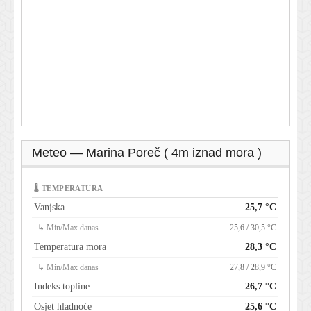
Meteo — Marina Poreč ( 4m iznad mora )
🌡 TEMPERATURA
Vanjska
25,7 °C
↳ Min/Max danas
25,6 / 30,5 °C
Temperatura mora
28,3 °C
↳ Min/Max danas
27,8 / 28,9 °C
Indeks topline
26,7 °C
Osjet hladnoće
25,6 °C