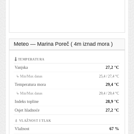
Meteo — Marina Poreč ( 4m iznad mora )
🌡 TEMPERATURA
Vanjska
27,2 °C
↳ Min/Max danas
25,4 / 27,4 °C
Temperatura mora
29,4 °C
↳ Min/Max danas
29,4 / 29,4 °C
Indeks topline
28,9 °C
Osjet hladnoće
27,2 °C
💧 VLAŽNOST I TLAK
Vlažnost
67 %