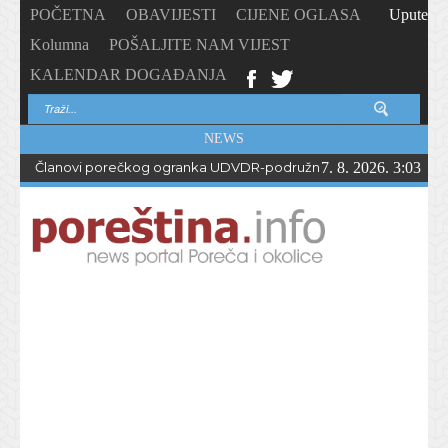
POČETNA
OBAVIJESTI
CIJENE OGLASA
Upute
Kolumna
POŠALJITE NAM VIJEST
KALENDAR DOGAĐANJA
NEWS
Članovi porečkog ogranka UDVDR-podružnice Istarske županije
7. 8. 2026. 3:03