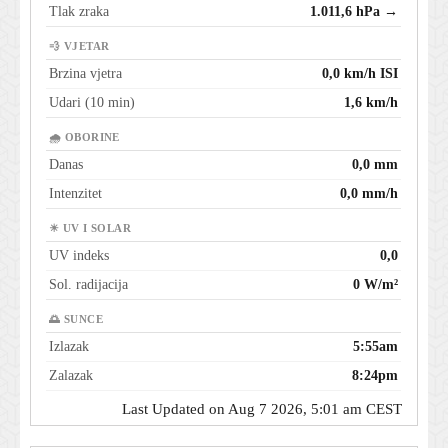
Tlak zraka
1.011,6 hPa →
💨 VJETAR
Brzina vjetra
0,0 km/h ISI
Udari (10 min)
1,6 km/h
🌧 OBORINE
Danas
0,0 mm
Intenzitet
0,0 mm/h
☀ UV I SOLAR
UV indeks
0,0
Sol. radijacija
0 W/m²
🌅 SUNCE
Izlazak
5:55am
Zalazak
8:24pm
Last Updated on Aug 7 2026, 5:01 am CEST