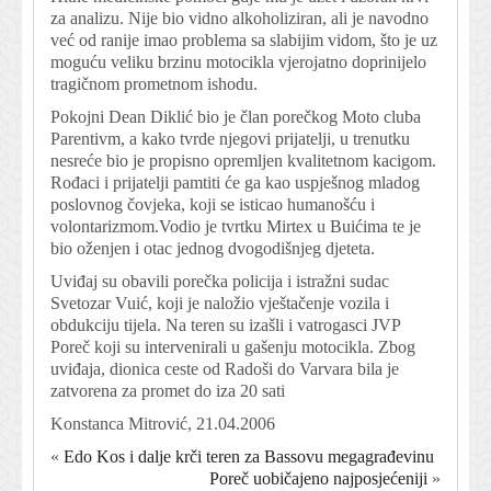
za analizu. Nije bio vidno alkoholiziran, ali je navodno
već od ranije imao problema sa slabijim vidom, što je uz
moguću veliku brzinu motocikla vjerojatno doprinijelo
tragičnom prometnom ishodu.
Pokojni Dean Diklić bio je član porečkog Moto cluba
Parentivm, a kako tvrde njegovi prijatelji, u trenutku
nesreće bio je propisno opremljen kvalitetnom kacigom.
Rođaci i prijatelji pamtiti će ga kao uspješnog mladog
poslovnog čovjeka, koji se isticao humanošću i
volontarizmom.Vodio je tvrtku Mirtex u Buićima te je
bio oženjen i otac jednog dvogodišnjeg djeteta.
Uviđaj su obavili porečka policija i istražni sudac
Svetozar Vuić, koji je naložio vještačenje vozila i
obdukciju tijela. Na teren su izašli i vatrogasci JVP
Poreč koji su intervenirali u gašenju motocikla. Zbog
uviđaja, dionica ceste od Radoši do Varvara bila je
zatvorena za promet do iza 20 sati
Konstanca Mitrović, 21.04.2006
«
Edo Kos i dalje krči teren za Bassovu megagrađevinu
Poreč uobičajeno najposjećeniji
»