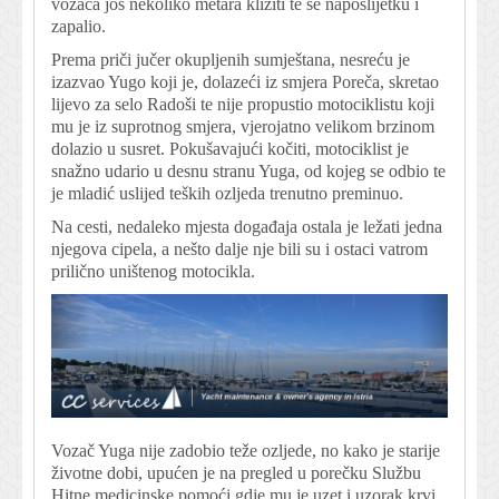
vozača još nekoliko metara kliziti te se naposlijetku i
zapalio.
Prema priči jučer okupljenih sumještana, nesreću je
izazvao Yugo koji je, dolazeći iz smjera Poreča, skretao
lijevo za selo Radoši te nije propustio motociklistu koji
mu je iz suprotnog smjera, vjerojatno velikom brzinom
dolazio u susret. Pokušavajući kočiti, motociklist je
snažno udario u desnu stranu Yuga, od kojeg se odbio te
je mladić uslijed teških ozljeda trenutno preminuo.
Na cesti, nedaleko mjesta događaja ostala je ležati jedna
njegova cipela, a nešto dalje nje bili su i ostaci vatrom
prilično uništenog motocikla.
Vozač Yuga nije zadobio teže ozljede, no kako je starije
životne dobi, upućen je na pregled u porečku Službu
Hitne medicinske pomoći gdje mu je uzet i uzorak krvi