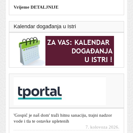
Vrijeme DETALJNIJE
Kalendar događanja u Istri
T-portal.hr
Novi sukob u SAD-u: Rand Paul prijavljuje Anthonyja
Faucija zbog nepoštovanja Kongresa
7. kolovoza 2026.
'Gospić je naš dom' traži hitnu sanaciju, trajni nadzor
vode i tla te ostavke upletenih
7. kolovoza 2026.
Ekološka bomba uz obalu Omana: Iz nasukanog tankera