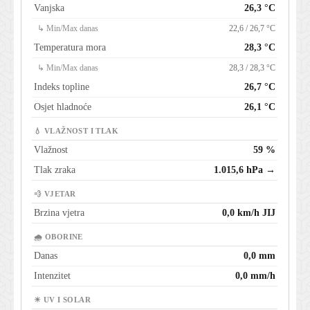
Vanjska
26,3 °C
↳ Min/Max danas
22,6 / 26,7 °C
Temperatura mora
28,3 °C
↳ Min/Max danas
28,3 / 28,3 °C
Indeks topline
26,7 °C
Osjet hladnoće
26,1 °C
💧 VLAŽNOST I TLAK
Vlažnost
59 %
Tlak zraka
1.015,6 hPa →
💨 VJETAR
Brzina vjetra
0,0 km/h JIJ
🌧 OBORINE
Danas
0,0 mm
Intenzitet
0,0 mm/h
☀ UV I SOLAR