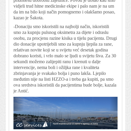
pridonesu dobrobiti zajednice. Povod je došao kad smo
vidjeli trud hitne medicinske ekipe i palo nam je na um
da im na bilo koji način pomognemo i olakšamo posao,
kazao je Šakota.
-Donaciju smo iskoristili na najbolji način, iskoristili
smo za kupnju pulsnog oksimetra za dijete i odraslu
osobu, za procjenu razine kisika u tijelu pacijenta. Drugi
dio donacije upotrijebili smo za kupnju ljepila za rane,
relativan novite koji se u svijetu već desetak godina
dobrano koristi, i vrlo malo se ljudi u svijetu šiva. Za 30
sekundi možemo zalijepiti ranu i krenuti u dalje
intervencije, nema boli i ožiljka rane i kvaliteta
zbrinjavanja je svakako bolja i puno lakša. Ljepilo
međutim nije na listi HZZO-a i treba ga kupiti, pa smo
ova sredstva iskoristili da pacijentima bude bolje, kazala
je Antić.