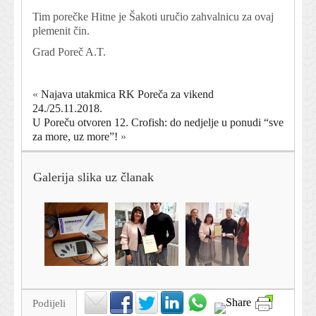
Tim porečke Hitne je Šakoti uručio zahvalnicu za ovaj
plemenit čin.
Grad Poreč A.T.
«
Najava utakmica RK Poreča za vikend
24./25.11.2018.
U Poreču otvoren 12. Crofish: do nedjelje u ponudi “sve
za more, uz more”!
»
Galerija slika uz članak
Podijeli