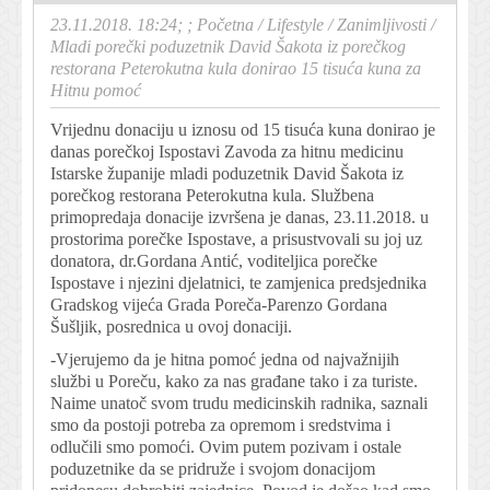
23.11.2018. 18:24; ;
Početna
/
Lifestyle
/
Zanimljivosti
/
Mladi porečki poduzetnik David Šakota iz porečkog
restorana Peterokutna kula donirao 15 tisuća kuna za
Hitnu pomoć
Vrijednu donaciju u iznosu od 15 tisuća kuna donirao je
danas porečkoj Ispostavi Zavoda za hitnu medicinu
Istarske županije mladi poduzetnik David Šakota iz
porečkog restorana Peterokutna kula. Službena
primopredaja donacije izvršena je danas, 23.11.2018. u
prostorima porečke Ispostave, a prisustvovali su joj uz
donatora, dr.Gordana Antić, voditeljica porečke
Ispostave i njezini djelatnici, te zamjenica predsjednika
Gradskog vijeća Grada Poreča-Parenzo Gordana
Šušljik, posrednica u ovoj donaciji.
-Vjerujemo da je hitna pomoć jedna od najvažnijih
službi u Poreču, kako za nas građane tako i za turiste.
Naime unatoč svom trudu medicinskih radnika, saznali
smo da postoji potreba za opremom i sredstvima i
odlučili smo pomoći. Ovim putem pozivam i ostale
poduzetnike da se pridruže i svojom donacijom