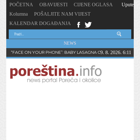
POČETNA
OBAVIJESTI
CIJENE OGLASA
Upute
Kolumna
POŠALJITE NAM VIJEST
KALENDAR DOGAĐANJA
NEWS
“FACE ON YOUR PHONE”: BABY LASAGNA OBJAVIO NOVI SING
9. 8. 2026. 6:11