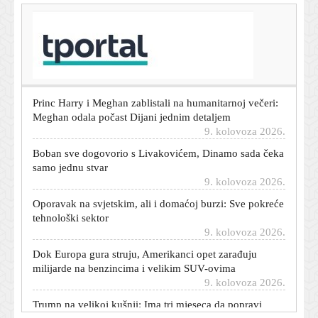
T-portal.hr
ADAC roditeljima savjetuje kada ljeti krenuti na put s
bebom: Nije svejedno u koje doba dana vozite
9. kolovoza 2026.
Princ Harry i Meghan zablistali na humanitarnoj večeri:
Meghan odala počast Dijani jednim detaljem
9. kolovoza 2026.
Boban sve dogovorio s Livakovićem, Dinamo sada čeka
samo jednu stvar
9. kolovoza 2026.
Oporavak na svjetskim, ali i domaćoj burzi: Sve pokreće
tehnološki sektor
9. kolovoza 2026.
Dok Europa gura struju, Amerikanci opet zarađuju
milijarde na benzincima i velikim SUV-ovima
9. kolovoza 2026.
Trump na velikoj kušnji: Ima tri mjeseca da popravi
imidž, inače bi mogao izgubiti sve