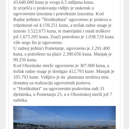
43.640.000 kuna je svega 6,5 milijuna kuna.
Iz izvješća o poslovanju vidljiv je raskorak u
ugovorenim iznosima i potrošenim iznosima. Kod
Radne jedinice "Hortikultura" ugovoreno je poslova u
vrijednosti od 4.159.251 kunu, a trošak radne snage je
iznosio 3.522.675 kuna, te materijalni i ostali troškovi
još 1.675.295 kuna. Znači potrošeno je 1.038.719 kuna
više nego što je ugovoreno.
U radnoj jedinici Pometanje, ugovoreno je 2.291.400
kuna, a potrošeno na plaće 2.390.656 kuna. Manjak je
99.256 kuna.
Kod Oborinske mreže ugovoreno je 307.000 kuna, a
trošak radne snage je dostigao 412.793 kune. Manjak je
105.793 kune. Vidljivo je da planirana sredstva nisu
dostatna za realizaciju ugovorenih poslova.
u "Hortikulturi" na ugovorenim poslovima radi 33
djelatnika, u Pometanju 25, a u Oborinskoj mreži još 7
radnika.