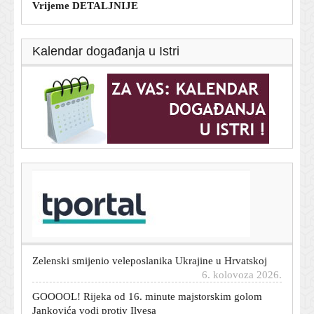
Vrijeme DETALJNIJE
Kalendar događanja u Istri
T-portal.hr
Večer za pamćenje: Hajduk ovako nešto nije napravio
više od 20 godina
6. kolovoza 2026.
Zelenski smijenio veleposlanika Ukrajine u Hrvatskoj
6. kolovoza 2026.
GOOOOL! Rijeka od 16. minute majstorskim golom
Jankovića vodi protiv Ilvesa
6. kolovoza 2026.