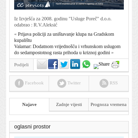
Iz Izvješća za 2008. godinu "Usluge Poreč" d.o.o.
odabrao : R.V.Aleksić
«
Prijava policiji za uništavanje klupa na Gradskom
kupalištu
Valamar: Dodatnom vrijednošću i vrhunskom uslugom
do sedampostotnog rasta prihoda u kriznoj godini
»
Podijeli
Facebook
Twitter
RSS
Najave
Zadnje vijesti
Prognoza
vremena
oglasni prostor