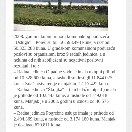
2008. godini ukupni prihodi komunalnog poduzeća
"Usluga" – Poreč su bili 50.598.493 kune, a rashodi
50.323.288 kuna. U gradskom komunalnom poduzeću
poslovi su organizirani kroz 9 radnih jedinica, a u
nekima od njih zabilježeni su negativni poslovni
rezultati, i to :
– Radna jedinica Otpadne vode je imala ukupni prihod
od 10.328.600 kuna, a rashodi su dostigli 11.844.025
kuna. Znači ostvaren je manjak od 1.515.425 kuna.
– Radna jedinica "Školjka" – ( ambalažni otpad ) imala
je prihode od 102.443 kune, a rashode od 149.018
kuna. Manjak je u 2008. godini u iznosu od 46.575
kuna.
– Radna jedinica Pogrebne usluge imala je prihode od
2.494.369 kuna, a rashode od 3.174.180 kuna. Manjak
je dostigao 679.811 kuna.