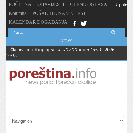
POČETNA
OBAVIJESTI
CIJENE OGLASA
Upute
Kolumna
POŠALJITE NAM VIJEST
KALENDAR DOGAĐANJA
NEWS
Članovi porečkog ogranka UDVDR-podružnice Istarske županije
6. 8. 2026.
19:38