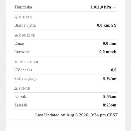
Tlak zraka
1.011,0 hPa →
💨 VJETAR
Brzina vjetra
0,0 km/h S
🌧 OBORINE
Danas
0,0 mm
Intenzitet
0,0 mm/h
☀ UV I SOLAR
UV indeks
0,0
Sol. radijacija
0 W/m²
🌅 SUNCE
Izlazak
5:55am
Zalazak
8:25pm
Last Updated on Aug 6 2026, 9:34 pm CEST