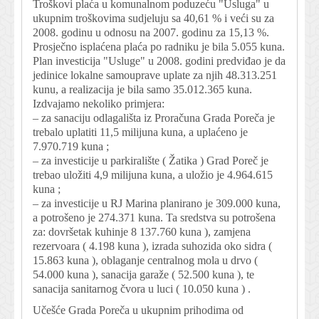
Troškovi plaća u komunalnom poduzeću "Usluga" u
ukupnim troškovima sudjeluju sa 40,61 % i veći su za
2008. godinu u odnosu na 2007. godinu za 15,13 %.
Prosječno isplaćena plaća po radniku je bila 5.055 kuna.
Plan investicija "Usluge" u 2008. godini predviđao je da
jedinice lokalne samouprave uplate za njih 48.313.251
kunu, a realizacija je bila samo 35.012.365 kuna.
Izdvajamo nekoliko primjera:
– za sanaciju odlagališta iz Proračuna Grada Poreča je
trebalo uplatiti 11,5 milijuna kuna, a uplaćeno je
7.970.719 kuna ;
– za investicije u parkiralište ( Žatika ) Grad Poreč je
trebao uložiti 4,9 milijuna kuna, a uložio je 4.964.615
kuna ;
– za investicije u RJ Marina planirano je 309.000 kuna,
a potrošeno je 274.371 kuna. Ta sredstva su potrošena
za: dovršetak kuhinje 8 137.760 kuna ), zamjena
rezervoara ( 4.198 kuna ), izrada suhozida oko sidra (
15.863 kuna ), oblaganje centralnog mola u drvo (
54.000 kuna ), sanacija garaže ( 52.500 kuna ), te
sanacija sanitarnog čvora u luci ( 10.050 kuna ) .
Učešće Grada Poreča u ukupnim prihodima od