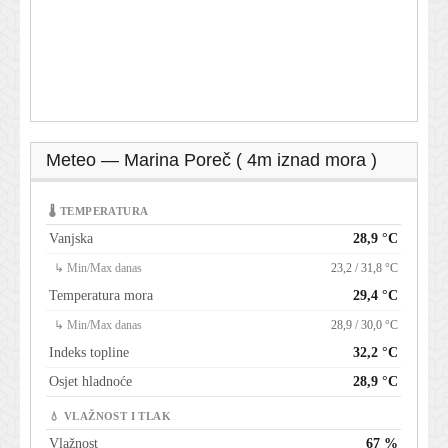
Meteo — Marina Poreč ( 4m iznad mora )
🌡 TEMPERATURA
Vanjska
28,9 °C
↳ Min/Max danas
23,2 / 31,8 °C
Temperatura mora
29,4 °C
↳ Min/Max danas
28,9 / 30,0 °C
Indeks topline
32,2 °C
Osjet hladnoće
28,9 °C
💧 VLAŽNOST I TLAK
Vlažnost
67 %