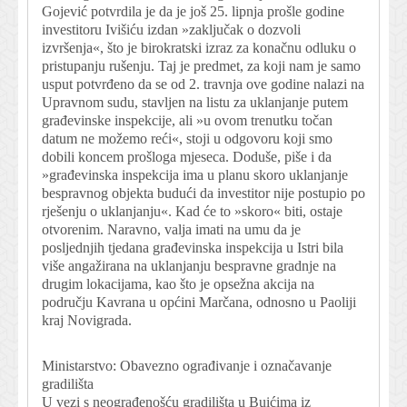
Gojević potvrdila je da je još 25. lipnja prošle godine
investitoru Ivišiću izdan »zaključak o dozvoli
izvršenja«, što je birokratski izraz za konačnu odluku o
pristupanju rušenju. Taj je predmet, za koji nam je samo
usput potvrđeno da se od 2. travnja ove godine nalazi na
Upravnom sudu, stavljen na listu za uklanjanje putem
građevinske inspekcije, ali »u ovom trenutku točan
datum ne možemo reći«, stoji u odgovoru koji smo
dobili koncem prošloga mjeseca. Doduše, piše i da
»građevinska inspekcija ima u planu skoro uklanjanje
bespravnog objekta budući da investitor nije postupio po
rješenju o uklanjanju«. Kad će to »skoro« biti, ostaje
otvorenim. Naravno, valja imati na umu da je
posljednjih tjedana građevinska inspekcija u Istri bila
više angažirana na uklanjanju bespravne gradnje na
drugim lokacijama, kao što je opsežna akcija na
području Kavrana u općini Marčana, odnosno u Paoliji
kraj Novigrada.
Ministarstvo: Obavezno ograđivanje i označavanje
gradilišta
U vezi s neograđenošću gradilišta u Buićima iz