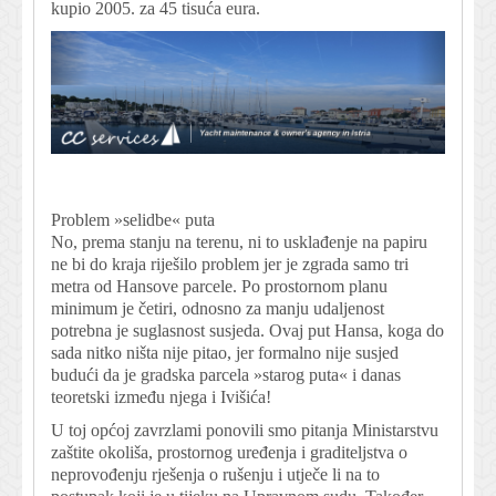
kupio 2005. za 45 tisuća eura.
Problem »selidbe« puta
No, prema stanju na terenu, ni to usklađenje na papiru
ne bi do kraja riješilo problem jer je zgrada samo tri
metra od Hansove parcele. Po prostornom planu
minimum je četiri, odnosno za manju udaljenost
potrebna je suglasnost susjeda. Ovaj put Hansa, koga do
sada nitko ništa nije pitao, jer formalno nije susjed
budući da je gradska parcela »starog puta« i danas
teoretski između njega i Ivišića!
U toj općoj zavrzlami ponovili smo pitanja Ministarstvu
zaštite okoliša, prostornog uređenja i graditeljstva o
neprovođenju rješenja o rušenju i utječe li na to