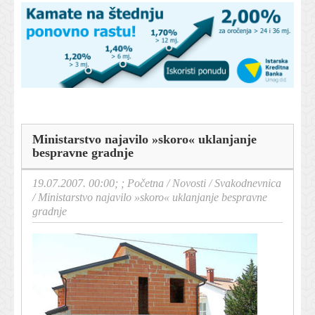
Ministarstvo najavilo »skoro« uklanjanje
bespravne gradnje
19.07.2007. 00:00; ;
Početna
/
Novosti
/
Svakodnevnica
/
Ministarstvo najavilo »skoro« uklanjanje bespravne
gradnje