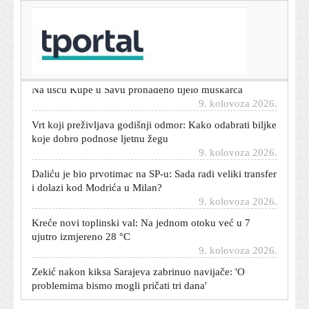
T-portal.hr
Još jedan Hrvat dolazi u Brazil: Igrat će gradski derbi
protiv Krovinovića
9. kolovoza 2026.
Na ušću Kupe u Savu pronađeno tijelo muškarca
9. kolovoza 2026.
Vrt koji preživljava godišnji odmor: Kako odabrati biljke
koje dobro podnose ljetnu žegu
9. kolovoza 2026.
Daliću je bio prvotimac na SP-u: Sada radi veliki transfer
i dolazi kod Modrića u Milan?
9. kolovoza 2026.
Kreće novi toplinski val: Na jednom otoku već u 7
ujutro izmjereno 28 °C
9. kolovoza 2026.
Zekić nakon kiksa Sarajeva zabrinuo navijače: 'O
problemima bismo mogli pričati tri dana'
9. kolovoza 2026.
Dijete se zaključalo u automobilu, a ključevi su unutra: