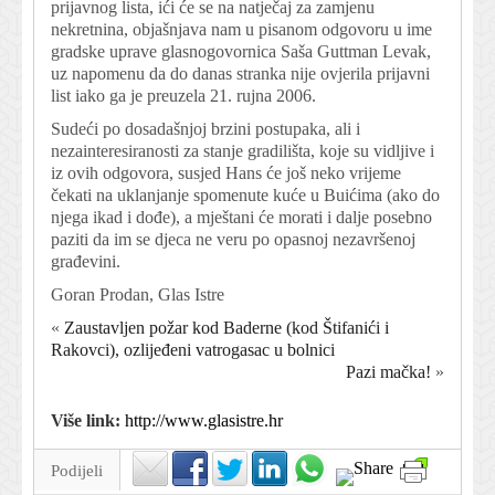
prijavnog lista, ići će se na natječaj za zamjenu
nekretnina, objašnjava nam u pisanom odgovoru u ime
gradske uprave glasnogovornica Saša Guttman Levak,
uz napomenu da do danas stranka nije ovjerila prijavni
list iako ga je preuzela 21. rujna 2006.
Sudeći po dosadašnjoj brzini postupaka, ali i
nezainteresiranosti za stanje gradilišta, koje su vidljive i
iz ovih odgovora, susjed Hans će još neko vrijeme
čekati na uklanjanje spomenute kuće u Buićima (ako do
njega ikad i dođe), a mještani će morati i dalje posebno
paziti da im se djeca ne veru po opasnoj nezavršenoj
građevini.
Goran Prodan, Glas Istre
«
Zaustavljen požar kod Baderne (kod Štifanići i
Rakovci), ozlijeđeni vatrogasac u bolnici
Pazi mačka!
»
Više link:
http://www.glasistre.hr
Podijeli