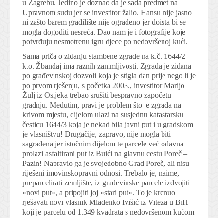
u Zagrebu. Jedino je doznao da je sada predmet na
Upravnom sudu jer se investitor žalio. Hansu nije jasno
ni zašto barem gradilište nije ograđeno jer doista bi se
mogla dogoditi nesreća. Dao nam je i fotografije koje
potvrđuju nesmotrenu igru djece po nedovršenoj kući.
Sama priča o zidanju stambene zgrade na k.č. 1644/2
k.o. Žbandaj ima raznih zanimljivosti. Zgrada je zidana
po građevinskoj dozvoli koja je stigla dan prije nego li je
po prvom rješenju, s početka 2003., investitor Marijo
Žulj iz Osijeka trebao srušiti bespravno započetu
gradnju. Međutim, pravi je problem što je zgrada na
krivom mjestu, dijelom ulazi na susjednu katastarsku
česticu 1644/3 koja je nekad bila javni put i u gradskom
je vlasništvu! Drugačije, zapravo, nije mogla biti
sagrađena jer istočnim dijelom te parcele već odavna
prolazi asfaltirani put iz Buići na glavnu cestu Poreč –
Pazin! Napravio ga je svojedobno Grad Poreč, ali nisu
riješeni imovinskopravni odnosi. Trebalo je, naime,
preparcelirati zemljište, iz građevinske parcele izdvojiti
»novi put«, a pripojiti joj »stari put«. To je krenuo
rješavati novi vlasnik Mladenko Ivišić iz Viteza u BiH
koji je parcelu od 1.349 kvadrata s nedovršenom kućom