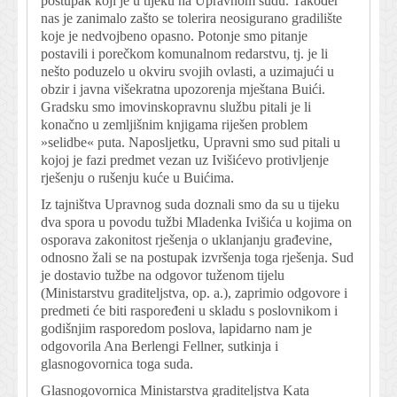
postupak koji je u tijeku na Upravnom sudu. Također
nas je zanimalo zašto se tolerira neosigurano gradilište
koje je nedvojbeno opasno. Potonje smo pitanje
postavili i porečkom komunalnom redarstvu, tj. je li
nešto poduzelo u okviru svojih ovlasti, a uzimajući u
obzir i javna višekratna upozorenja mještana Buići.
Gradsku smo imovinskopravnu službu pitali je li
konačno u zemljišnim knjigama riješen problem
»selidbe« puta. Naposljetku, Upravni smo sud pitali u
kojoj je fazi predmet vezan uz Ivišićevo protivljenje
rješenju o rušenju kuće u Buićima.
Iz tajništva Upravnog suda doznali smo da su u tijeku
dva spora u povodu tužbi Mladenka Ivišića u kojima on
osporava zakonitost rješenja o uklanjanju građevine,
odnosno žali se na postupak izvršenja toga rješenja. Sud
je dostavio tužbe na odgovor tuženom tijelu
(Ministarstvu graditeljstva, op. a.), zaprimio odgovore i
predmeti će biti raspoređeni u skladu s poslovnikom i
godišnjim rasporedom poslova, lapidarno nam je
odgovorila Ana Berlengi Fellner, sutkinja i
glasnogovornica toga suda.
Glasnogovornica Ministarstva graditeljstva Kata