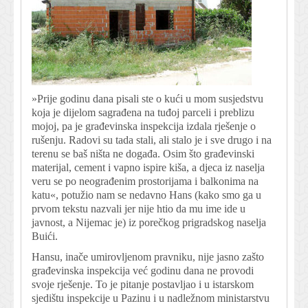
»Prije godinu dana pisali ste o kući u mom susjedstvu
koja je dijelom sagrađena na tuđoj parceli i preblizu
mojoj, pa je građevinska inspekcija izdala rješenje o
rušenju. Radovi su tada stali, ali stalo je i sve drugo i na
terenu se baš ništa ne događa. Osim što građevinski
materijal, cement i vapno ispire kiša, a djeca iz naselja
veru se po neograđenim prostorijama i balkonima na
katu«, potužio nam se nedavno Hans (kako smo ga u
prvom tekstu nazvali jer nije htio da mu ime ide u
javnost, a Nijemac je) iz porečkog prigradskog naselja
Buići.
Hansu, inače umirovljenom pravniku, nije jasno zašto
građevinska inspekcija već godinu dana ne provodi
svoje rješenje. To je pitanje postavljao i u istarskom
sjedištu inspekcije u Pazinu i u nadležnom ministarstvu