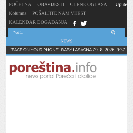
POČETNA
OBAVIJESTI
CIJENE OGLASA
Upute
Kolumna
POŠALJITE NAM VIJEST
KALENDAR DOGAĐANJA
NEWS
“FACE ON YOUR PHONE”: BABY LASAGNA OBJAVIO NOVI SING
9. 8. 2026. 9:37