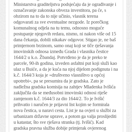
Ministarstva graditeljstva podsjećaju da je ograđivanje i
označavanje zakonska obveza investitora, pa će, s
obzirom na to da to nije učinio, vlasnik terena
odgovarati za sve eventualne nezgode. Iz porečkog
komunalnog odjela na tu temu, odnosno moguće
postupanje njegovih redara, nismo, ni nakon više od 15
dana čekanja, dobili nikakav odgovor. Stigao je, ne baš
primjernom brzinom, samo onaj koji se tiče rješavanja
imovinskih odnosa između Grada i vlasnika čestice
1644/2 u k.o. Žbandaj. Potvrđeno je da je preko te
parcele, 90-ih godina, izveden asfaltni put koji služi kao
ulaz u Buiće, a da je kuća na njoj dijelom podignuta i na
k.č. 1644/3 koja je »društveno vlasništvo u općoj
upotrebi«, pa se presumira da je gradska. Zato je
nadležna gradska komisija na zahtjev Mladenka Ivišića
zaključila da se međusobni imovinski odnosi riješe
zamjenom k.č. 1644/3 za dio 1644/2. To je Ivišić
prihvatio i naručen je prijavni list kojim se formirala
nova čestica, u naravi cesta. List je na ovjeri u službi za
urbanizam državne uprave, a potom ga valja proslijediti
u katastar, što sve rješava stranka (tj. Ivišić). Kad
gradska pravna služba dobije primjerak ovjerenog