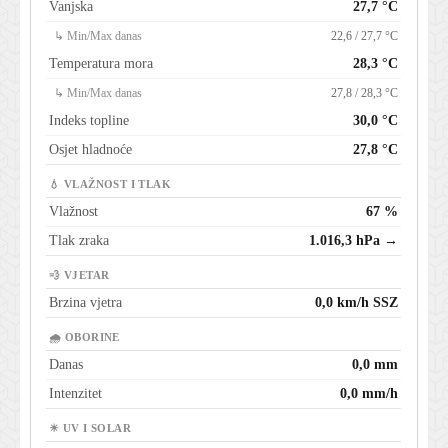
Vanjska
27,7 °C
↳ Min/Max danas
22,6 / 27,7 °C
Temperatura mora
28,3 °C
↳ Min/Max danas
27,8 / 28,3 °C
Indeks topline
30,0 °C
Osjet hladnoće
27,8 °C
💧 VLAŽNOST I TLAK
Vlažnost
67 %
Tlak zraka
1.016,3 hPa →
💨 VJETAR
Brzina vjetra
0,0 km/h SSZ
🌧 OBORINE
Danas
0,0 mm
Intenzitet
0,0 mm/h
☀ UV I SOLAR