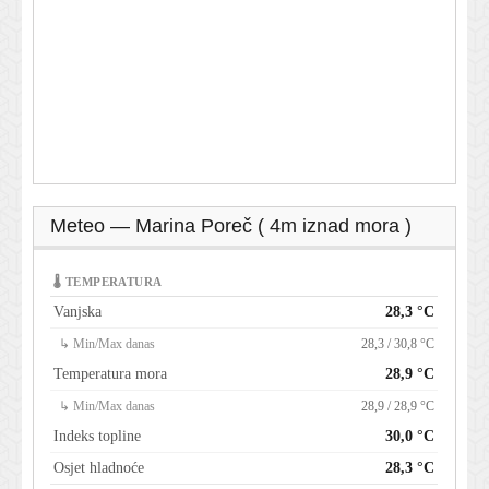
Meteo — Marina Poreč ( 4m iznad mora )
🌡 TEMPERATURA
Vanjska
28,3 °C
↳ Min/Max danas
28,3 / 30,8 °C
Temperatura mora
28,9 °C
↳ Min/Max danas
28,9 / 28,9 °C
Indeks topline
30,0 °C
Osjet hladnoće
28,3 °C