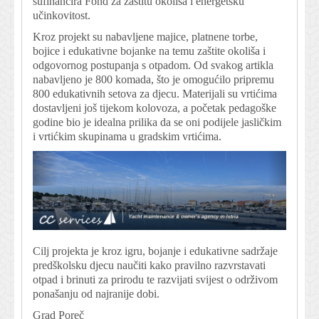
sufinancira Fond za zaštitu okoliša i energetsku
učinkovitost.
Kroz projekt su nabavljene majice, platnene torbe,
bojice i edukativne bojanke na temu zaštite okoliša i
odgovornog postupanja s otpadom. Od svakog artikla
nabavljeno je 800 komada, što je omogućilo pripremu
800 edukativnih setova za djecu. Materijali su vrtićima
dostavljeni još tijekom kolovoza, a početak pedagoške
godine bio je idealna prilika da se oni podijele jasličkim
i vrtićkim skupinama u gradskim vrtićima.
Cilj projekta je kroz igru, bojanje i edukativne sadržaje
predškolsku djecu naučiti kako pravilno razvrstavati
otpad i brinuti za prirodu te razvijati svijest o održivom
ponašanju od najranije dobi.
Grad Poreč