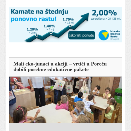
Mali eko-junaci u akciji – vrtići u Poreču
dobili posebne edukativne pakete