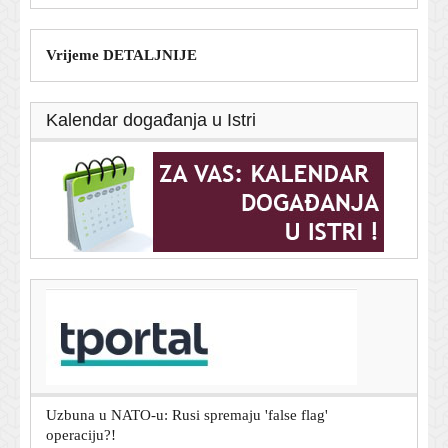
Vrijeme DETALJNIJE
Kalendar događanja u Istri
T-portal.hr
Meri u vestern stilu: Influencerica i voditeljica privukla
pažnju u izdanju u kojem je rijetko viđamo
7. kolovoza 2026.
Uzbuna u NATO-u: Rusi spremaju 'false flag'
operaciju?!
7. kolovoza 2026.