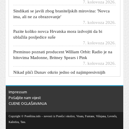
Sindikati se javili zbog braniteljskih mirovina: 'Novca
ima, ali ne za obrazovanje'
7. kolovoza 2026.
Pazite koliko novca Hrvatska mora izdvojiti da bi
ublažila posljedice suše
7. kolovoza 2026.
Preminuo poznati producent William Orbit: Radio je na
hitovima Madonne, Britney Spears i Pink
7. kolovoza 2026.
Nikad plići Dunav otkrio jedno od najimpresivnijih
inženjerskih dostignuća Rimskog Carstva
7. kolovoza 2026.
Što ako vam turisti spale apartman? Ovi koraci su
Impressum
ključni u naknadi štete
Pošaljite nam vijest
7. kolovoza 2026.
CIJENE OGLAŠAVANJA
Hrvatski stručnjak novi je pomoćni trener Barcelone
7. kolovoza 2026.
Copyright © Poreština.info – novosti iz Poreča i okolice, Vrsara, Funtane, Višnjana, Lovreča,
Teška prometna nesreća u Zagorju: Poginuo motociklist
Kaštelira, Tara.
7. kolovoza 2026.