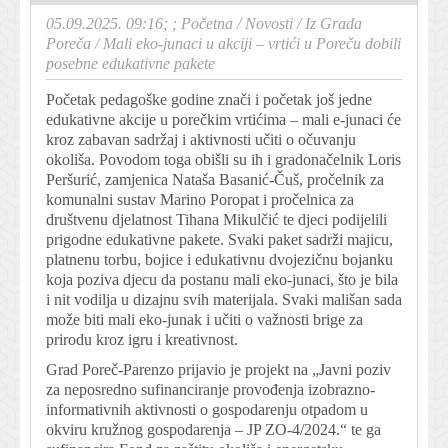
05.09.2025. 09:16; ;
Početna
/
Novosti
/
Iz Grada
Poreča
/
Mali eko-junaci u akciji – vrtići u Poreču dobili
posebne edukativne pakete
Početak pedagoške godine znači i početak još jedne
edukativne akcije u porečkim vrtićima – mali e-junaci će
kroz zabavan sadržaj i aktivnosti učiti o očuvanju
okoliša. Povodom toga obišli su ih i gradonačelnik Loris
Peršurić, zamjenica Nataša Basanić-Čuš, pročelnik za
komunalni sustav Marino Poropat i pročelnica za
društvenu djelatnost Tihana Mikulčić te djeci podijelili
prigodne edukativne pakete. Svaki paket sadrži majicu,
platnenu torbu, bojice i edukativnu dvojezičnu bojanku
koja poziva djecu da postanu mali eko-junaci, što je bila
i nit vodilja u dizajnu svih materijala. Svaki mališan sada
može biti mali eko-junak i učiti o važnosti brige za
prirodu kroz igru i kreativnost.
Grad Poreč-Parenzo prijavio je projekt na „Javni poziv
za neposredno sufinanciranje provođenja izobrazno-
informativnih aktivnosti o gospodarenju otpadom u
okviru kružnog gospodarenja – JP ZO-4/2024.“ te ga