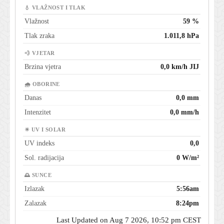
💧 VLAŽNOST I TLAK
Vlažnost
59 %
Tlak zraka
1.011,8 hPa
💨 VJETAR
Brzina vjetra
0,0 km/h JIJ
🌧 OBORINE
Danas
0,0 mm
Intenzitet
0,0 mm/h
☀ UV I SOLAR
UV indeks
0,0
Sol. radijacija
0 W/m²
🌅 SUNCE
Izlazak
5:56am
Zalazak
8:24pm
Last Updated on Aug 7 2026, 10:52 pm CEST