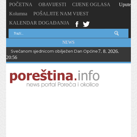
POČETNA
OBAVIJESTI
CIJENE OGLASA
Upute
Kolumna
POŠALJITE NAM VIJEST
KALENDAR DOGAĐANJA
NEWS
Svečanom sjednicom obilježen Dan Općine Sveti Lovreč
7. 8. 2026.
20:56