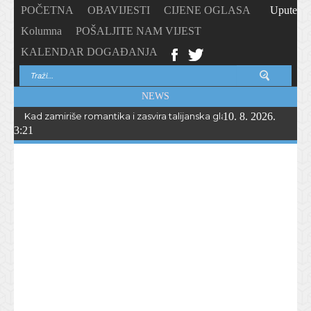
POČETNA
OBAVIJESTI
CIJENE OGLASA
Upute
Kolumna
POŠALJITE NAM VIJEST
KALENDAR DOGAĐANJA
NEWS
Kad zamiriše romantika i zasvira talijanska glazba… Peta „Serata r
10. 8. 2026.
3:21