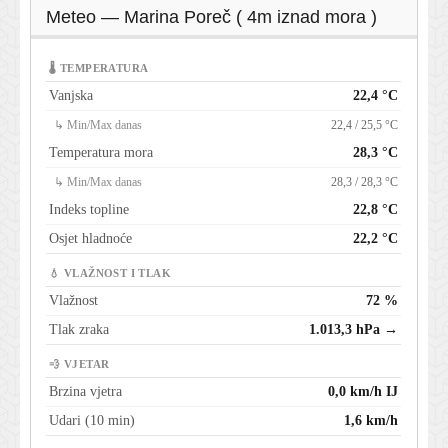
Meteo — Marina Poreč ( 4m iznad mora )
🌡 TEMPERATURA
Vanjska
22,4 °C
↳ Min/Max danas
22,4 / 25,5 °C
Temperatura mora
28,3 °C
↳ Min/Max danas
28,3 / 28,3 °C
Indeks topline
22,8 °C
Osjet hladnoće
22,2 °C
💧 VLAŽNOST I TLAK
Vlažnost
72 %
Tlak zraka
1.013,3 hPa →
💨 VJETAR
Brzina vjetra
0,0 km/h IJ
Udari (10 min)
1,6 km/h