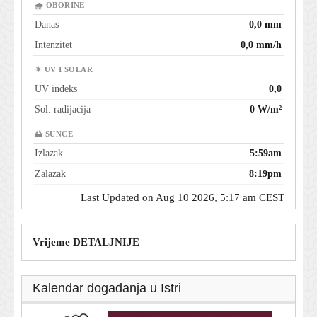
🌧 OBORINE
Danas
0,0 mm
Intenzitet
0,0 mm/h
☀ UV I SOLAR
UV indeks
0,0
Sol. radijacija
0 W/m²
🌅 SUNCE
Izlazak
5:59am
Zalazak
8:19pm
Last Updated on Aug 10 2026, 5:17 am CEST
Vrijeme DETALJNIJE
Kalendar događanja u Istri