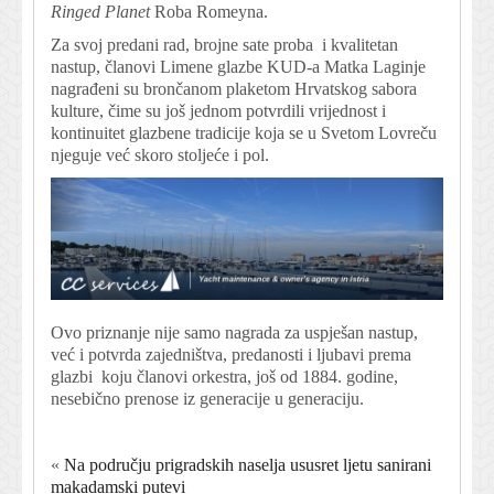
Ringed Planet
Roba Romeyna.
Za svoj predani rad, brojne sate proba i kvalitetan
nastup, članovi Limene glazbe KUD-a Matka Laginje
nagrađeni su brončanom plaketom Hrvatskog sabora
kulture, čime su još jednom potvrdili vrijednost i
kontinuitet glazbene tradicije koja se u Svetom Lovreču
njeguje već skoro stoljeće i pol.
Ovo priznanje nije samo nagrada za uspješan nastup,
već i potvrda zajedništva, predanosti i ljubavi prema
glazbi koju članovi orkestra, još od 1884. godine,
nesebično prenose iz generacije u generaciju.
«
Na području prigradskih naselja ususret ljetu sanirani
makadamski putevi