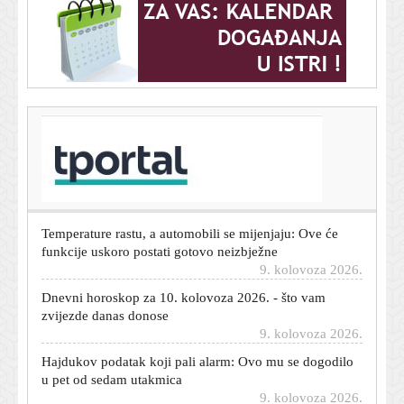
T-portal.hr
Dok drugi okreću leđa dizelu, BMW ima vijest koja će
oduševiti njegove ljubitelje
9. kolovoza 2026.
Temperature rastu, a automobili se mijenjaju: Ove će
funkcije uskoro postati gotovo neizbježne
9. kolovoza 2026.
Dnevni horoskop za 10. kolovoza 2026. - što vam
zvijezde danas donose
9. kolovoza 2026.
Hajdukov podatak koji pali alarm: Ovo mu se dogodilo
u pet od sedam utakmica
9. kolovoza 2026.