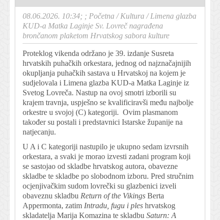
08.06.2026. 10:34; ;
Početna
/
Kultura
/
Limena glazba
KUD-a Matka Laginje Sv. Lovreč nagrađena
brončanom plaketom Hrvatskog sabora kulture
Proteklog vikenda održano je 39. izdanje Susreta
hrvatskih puhačkih orkestara, jednog od najznačajnijih
okupljanja puhačkih sastava u Hrvatskoj na kojem je
sudjelovala i Limena glazba KUD-a Matka Laginje iz
Svetog Lovreča. Nastup na ovoj smotri izborili su
krajem travnja, uspješno se kvalificiravši među najbolje
orkestre u svojoj (C) kategoriji. Ovim plasmanom
također su postali i predstavnici Istarske županije na
natjecanju.
U A i C kategoriji nastupilo je ukupno sedam izvrsnih
orkestara, a svaki je morao izvesti zadani program koji
se sastojao od skladbe hrvatskog autora, obavezne
skladbe te skladbe po slobodnom izboru. Pred stručnim
ocjenjivačkim sudom lovrečki su glazbenici izveli
obaveznu skladbu
Return of the Vikings
Berta
Appermonta, zatim
Intradu, fugu i ples
hrvatskog
skladatelja Marija Komazina te skladbu
Saturn: A