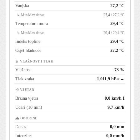
Vanjska
27,2 °C
↳ Min/Max danas
25,4 / 27,2 °C
Temperatura mora
29,4 °C
↳ Min/Max danas
29,4 / 29,4 °C
Indeks topline
29,4 °C
Osjet hladnoće
27,2 °C
💧 VLAŽNOST I TLAK
Vlažnost
73 %
Tlak zraka
1.011,9 hPa →
💨 VJETAR
Brzina vjetra
0,0 km/h I
Udari (10 min)
9,7 km/h
🌧 OBORINE
Danas
0,0 mm
Intenzitet
0,0 mm/h