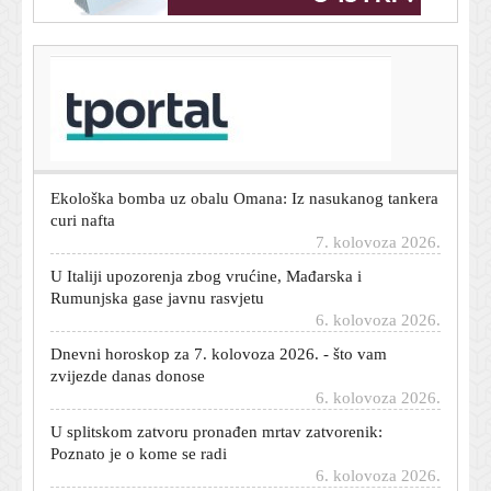
T-portal.hr
'Gospić je naš dom' traži hitnu sanaciju, trajni nadzor
vode i tla te ostavke upletenih
7. kolovoza 2026.
Ekološka bomba uz obalu Omana: Iz nasukanog tankera
curi nafta
7. kolovoza 2026.
U Italiji upozorenja zbog vrućine, Mađarska i
Rumunjska gase javnu rasvjetu
6. kolovoza 2026.
Dnevni horoskop za 7. kolovoza 2026. - što vam
zvijezde danas donose
6. kolovoza 2026.
U splitskom zatvoru pronađen mrtav zatvorenik:
Poznato je o kome se radi
6. kolovoza 2026.
Trump priznao: 'Rat s Iranom će uskoro završiti, imamo