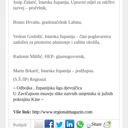
Josip Zidarić, Istarska županija, Upravni odjel za održivi
razvoj – pročelnik,
Bruno Hrvatin, gradonačelnik Labina,
Vedran Grubišić, Istarska županija – član poglavarstva
zadužen za prostorno planiranje i zaštitu okoliša,
Radomir Milišić, HEP- glasnogovornik,
Marin Brkarić, Istarska županija – podžupan.
(S.Š./IP) Regional
«
Odbojka , županijska liga djevojčica
U Zavičajnom muzeju slike naivnih umjetnika iz južnih
pokrajina Kine
»
Više link:
http://www.regionalmagazin.com
Podijeli