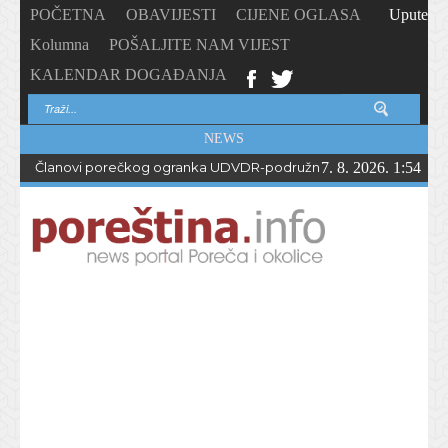
POČETNA
OBAVIJESTI
CIJENE OGLASA
Upute
Kolumna
POŠALJITE NAM VIJEST
KALENDAR DOGAĐANJA
NEWS
Članovi porečkog ogranka UDVDR-podružnice Istarske županije
7. 8. 2026. 1:54