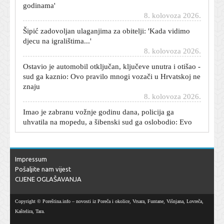
8. kolovoza 2026.
Šipić zadovoljan ulaganjima za obitelji: 'Kada vidimo
djecu na igralištima...'
8. kolovoza 2026.
Ostavio je automobil otključan, ključeve unutra i otišao -
sud ga kaznio: Ovo pravilo mnogi vozači u Hrvatskoj ne
znaju
8. kolovoza 2026.
Imao je zabranu vožnje godinu dana, policija ga
uhvatila na mopedu, a šibenski sud ga oslobodio: Evo
zašto
8. kolovoza 2026.
Dnevni horoskop za 9. kolovoza 2026. - što vam
Impressum
zvijezde danas donose
Pošaljite nam vijest
8. kolovoza 2026.
CIJENE OGLAŠAVANJA
Carević nakon novog poraza: Odigrali smo vrhunsku
utakmicu
Copyright © Poreština.info – novosti iz Poreča i okolice, Vrsara, Funtane, Višnjana, Lovreča,
8. kolovoza 2026.
Kaštelira, Tara.
Joe Biden u sve je lošijem stanju: Rak se proširio, trpi