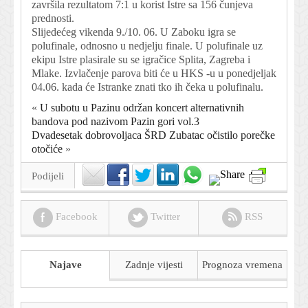
završila rezultatom 7:1 u korist Istre sa 156 čunjeva
prednosti.
Slijedećeg vikenda 9./10. 06. U Zaboku igra se
polufinale, odnosno u nedjelju finale. U polufinale uz
ekipu Istre plasirale su se igračice Splita, Zagreba i
Mlake. Izvlačenje parova biti će u HKS -u u ponedjeljak
04.06. kada će Istranke znati tko ih čeka u polufinalu.
«
U subotu u Pazinu održan koncert alternativnih
bandova pod nazivom Pazin gori vol.3
Dvadesetak dobrovoljaca ŠRD Zubatac očistilo porečke
otočiće
»
Podijeli
Facebook
Twitter
RSS
Najave
Zadnje vijesti
Prognoza
vremena