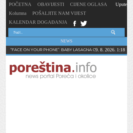
POČETNA
OBAVIJESTI
CIJENE OGLASA
Upute
Kolumna
POŠALJITE NAM VIJEST
KALENDAR DOGAĐANJA
NEWS
“FACE ON YOUR PHONE”: BABY LASAGNA OBJAVIO NOVI SING
9. 8. 2026. 1:18