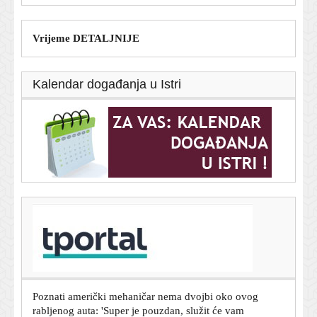
Vrijeme DETALJNIJE
Kalendar događanja u Istri
T-portal.hr
Poznati mehaničar oduševljen ovim rabljenim autom:
'Može trajati gotovo beskonačno'
8. kolovoza 2026.
Poznati američki mehaničar nema dvojbi oko ovog
rabljenog auta: 'Super je pouzdan, služit će vam
godinama'