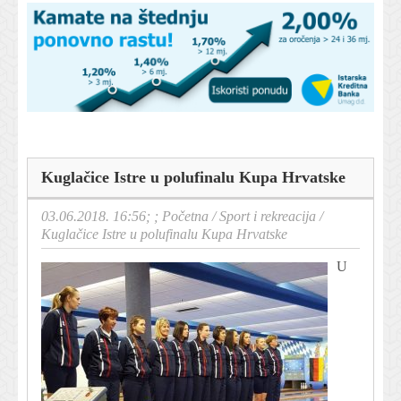
Kuglačice Istre u polufinalu Kupa Hrvatske
03.06.2018. 16:56; ;
Početna
/
Sport i rekreacija
/
Kuglačice Istre u polufinalu Kupa Hrvatske
U