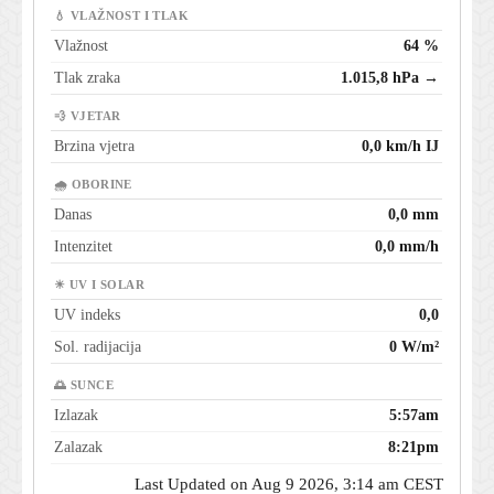
💧 VLAŽNOST I TLAK
Vlažnost
64 %
Tlak zraka
1.015,8 hPa →
💨 VJETAR
Brzina vjetra
0,0 km/h IJ
🌧 OBORINE
Danas
0,0 mm
Intenzitet
0,0 mm/h
☀ UV I SOLAR
UV indeks
0,0
Sol. radijacija
0 W/m²
🌅 SUNCE
Izlazak
5:57am
Zalazak
8:21pm
Last Updated on Aug 9 2026, 3:14 am CEST