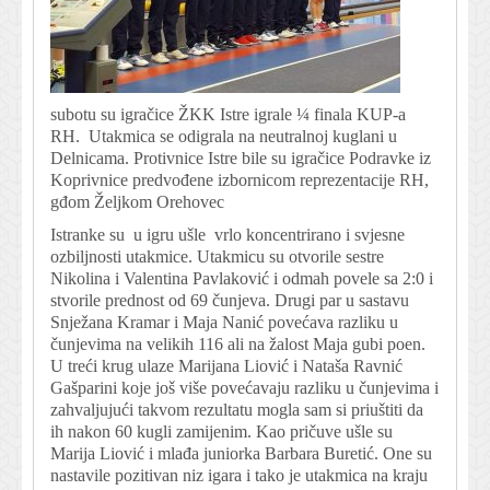
subotu su igračice ŽKK Istre igrale ¼ finala KUP-a
RH. Utakmica se odigrala na neutralnoj kuglani u
Delnicama. Protivnice Istre bile su igračice Podravke iz
Koprivnice predvođene izbornicom reprezentacije RH,
gđom Željkom Orehovec
Istranke su u igru ušle vrlo koncentrirano i svjesne
ozbiljnosti utakmice. Utakmicu su otvorile sestre
Nikolina i Valentina Pavlaković i odmah povele sa 2:0 i
stvorile prednost od 69 čunjeva. Drugi par u sastavu
Snježana Kramar i Maja Nanić povećava razliku u
čunjevima na velikih 116 ali na žalost Maja gubi poen.
U treći krug ulaze Marijana Liović i Nataša Ravnić
Gašparini koje još više povećavaju razliku u čunjevima i
zahvaljujući takvom rezultatu mogla sam si priuštiti da
ih nakon 60 kugli zamijenim. Kao pričuve ušle su
Marija Liović i mlađa juniorka Barbara Buretić. One su
nastavile pozitivan niz igara i tako je utakmica na kraju