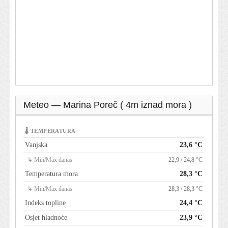
Meteo — Marina Poreč ( 4m iznad mora )
🌡 TEMPERATURA
Vanjska
23,6 °C
↳ Min/Max danas
22,9 / 24,8 °C
Temperatura mora
28,3 °C
↳ Min/Max danas
28,3 / 28,3 °C
Indeks topline
24,4 °C
Osjet hladnoće
23,9 °C