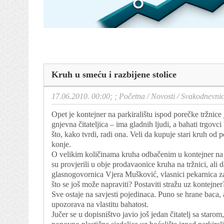
Kruh u smeću i razbijene stolice
17.06.2010. 00:00; ;
Početna
/
Novosti
/
Svakodnevni
Opet je kontejner na parkiralištu ispod porečke tržnic
gnjevna čitateljica – ima gladnih ljudi, a bahati trgov
što, kako tvrdi, radi ona. Veli da kupuje stari kruh od 
konje.
O velikim količinama kruha odbačenim u kontejner na 
su provjerili u obje prodavaonice kruha na tržnici, ali da
glasnogovornica Vjera Mušković, vlasnici pekarnica za
što se još može napraviti? Postaviti stražu uz kontejner
Sve ostaje na savjesti pojedinaca. Puno se hrane baca, 
upozorava na vlastitu bahatost.
Jučer se u dopisništvo javio još jedan čitatelj sa sta