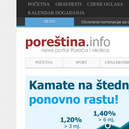
POČETNA
OBAVIJESTI
CIJENE OGLASA
KALENDAR DOGAĐANJA
NEWS
Otvorene nominacije za d
POČETNA
SPORT
CRNA KRONI