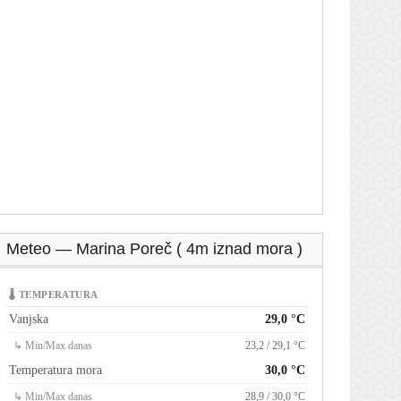
Meteo — Marina Poreč ( 4m iznad mora )
🌡 TEMPERATURA
Vanjska
29,0 °C
↳ Min/Max danas
23,2 / 29,1 °C
Temperatura mora
30,0 °C
↳ Min/Max danas
28,9 / 30,0 °C