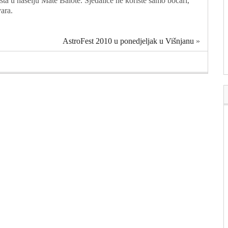
išta u naselju Mate Balote. Sjedalice ne koriste samo boćari,
vara.
AstroFest 2010 u ponedjeljak u Višnjanu
»