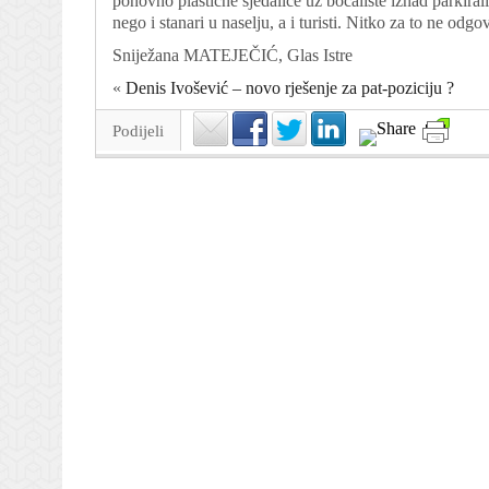
ponovno plastične sjedalice uz boćalište iznad parkiral
nego i stanari u naselju, a i turisti. Nitko za to ne odgo
Sniježana MATEJEČIĆ, Glas Istre
«
Denis Ivošević – novo rješenje za pat-poziciju ?
Podijeli