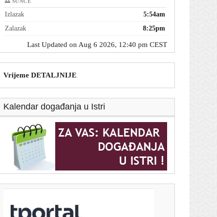
🌅 SUNCE
Izlazak
5:54am
Zalazak
8:25pm
Last Updated on Aug 6 2026, 12:40 pm CEST
Vrijeme DETALJNIJE
Kalendar događanja u Istri
T-portal.hr
Potpisan ugovor: Split dobiva novi Centar za starije