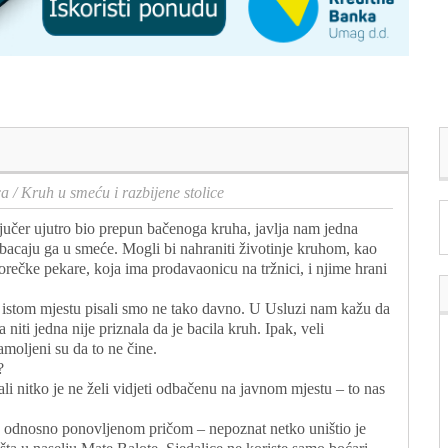
ca
/
Kruh u smeću i razbijene stolice
e jučer ujutro bio prepun bačenoga kruha, javlja nam jedna
ci bacaju ga u smeće. Mogli bi nahraniti životinje kruhom, kao
porečke pekare, koja ima prodavaonicu na tržnici, i njime hrani
istom mjestu pisali smo ne tako davno. U Usluzi nam kažu da
 niti jedna nije priznala da je bacila kruh. Ipak, veli
moljeni su da to ne čine.
?
ali nitko je ne želi vidjeti odbačenu na javnom mjestu – to nas
rom, odnosno ponovljenom pričom – nepoznat netko uništio je