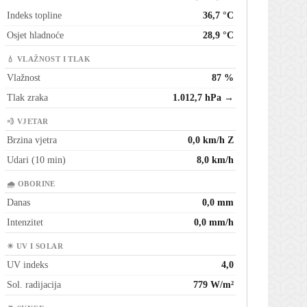
Indeks topline
36,7 °C
Osjet hladnoće
28,9 °C
💧 VLAŽNOST I TLAK
Vlažnost
87 %
Tlak zraka
1.012,7 hPa →
💨 VJETAR
Brzina vjetra
0,0 km/h Z
Udari (10 min)
8,0 km/h
🌧 OBORINE
Danas
0,0 mm
Intenzitet
0,0 mm/h
☀ UV I SOLAR
UV indeks
4,0
Sol. radijacija
779 W/m²