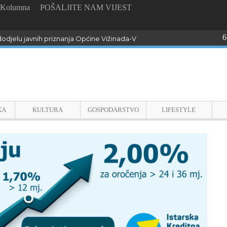
Kolumna
POŠALJITE NAM VIJEST
6
odjelu javnih priznanja Općine Vižinada-Visinada
KA
KULTURA
GOSPODARSTVO
LIFESTYLE