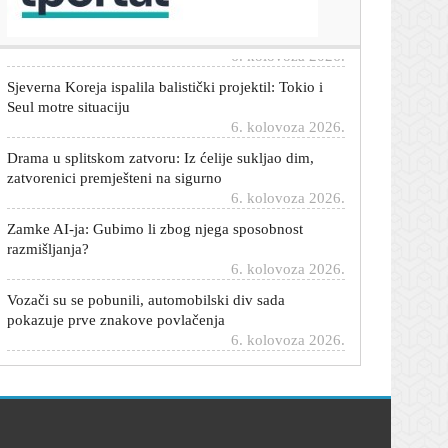
osobe
6. kolovoza 2026.
Sjeverna Koreja ispalila balistički projektil: Tokio i
Seul motre situaciju
6. kolovoza 2026.
Drama u splitskom zatvoru: Iz ćelije sukljao dim,
zatvorenici premješteni na sigurno
6. kolovoza 2026.
Zamke AI-ja: Gubimo li zbog njega sposobnost
razmišljanja?
6. kolovoza 2026.
Vozači su se pobunili, automobilski div sada
pokazuje prve znakove povlačenja
6. kolovoza 2026.
Top 10 filmova i serija na Netflixu koje Hrvati ovih
dana najviše gledaju
6. kolovoza 2026.
Veliki ulov policije u Novom Zagrebu: Skrivao je
preko osam kilograma droge