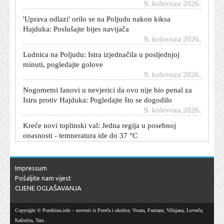
'Uprava odlazi' orilo se na Poljudu nakon kiksa
Hajduka: Poslušajte bijes navijača
9. kolovoza 2026.
Ludnica na Poljudu: Istra izjednačila u posljednjoj
minuti, pogledajte golove
9. kolovoza 2026.
Nogometni fanovi u nevjerici da ovo nije bio penal za
Istru protiv Hajduka: Pogledajte što se dogodilo
9. kolovoza 2026.
Kreće novi toplinski val: Jedna regija u posebnoj
opasnosti - temperatura ide do 37 °C
9. kolovoza 2026.
Poljud eruptirao u 84. minuti: Livaja dočekao odbijanac
i zabio za vodstvo Hajduka
Impressum
9. kolovoza 2026.
Pošaljite nam vijest
Je li Istra teško oštećena na Poljudu? Pogledajte spornu
CIJENE OGLAŠAVANJA
situaciju u Hajdukovom kaznenom prostoru
9. kolovoza 2026.
Copyright © Poreština.info – novosti iz Poreča i okolice, Vrsara, Funtane, Višnjana, Lovreča,
Kaštelira, Tara.
Istra umalo šokirala Poljud odmah na startu nastavka: