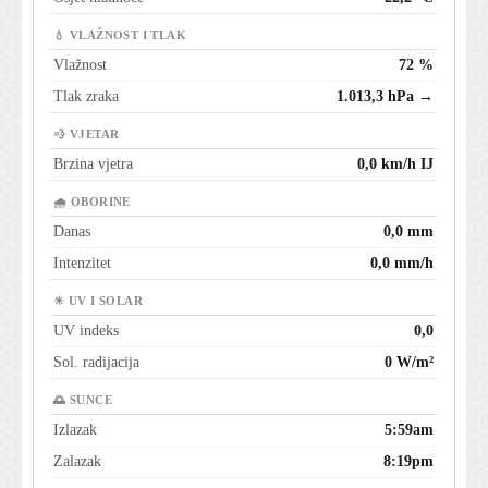
💧 VLAŽNOST I TLAK
Vlažnost
72 %
Tlak zraka
1.013,3 hPa →
💨 VJETAR
Brzina vjetra
0,0 km/h IJ
🌧 OBORINE
Danas
0,0 mm
Intenzitet
0,0 mm/h
☀ UV I SOLAR
UV indeks
0,0
Sol. radijacija
0 W/m²
🌅 SUNCE
Izlazak
5:59am
Zalazak
8:19pm