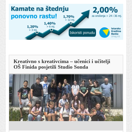
Kreativno s kreativcima – učenici i učitelji
OŠ Finida posjetili Studio Sonda