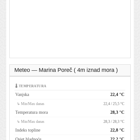
Meteo — Marina Poreč ( 4m iznad mora )
🌡 TEMPERATURA
Vanjska
22,4 °C
↳ Min/Max danas
22,4 / 25,5 °C
Temperatura mora
28,3 °C
↳ Min/Max danas
28,3 / 28,3 °C
Indeks topline
22,8 °C
Osjet hladnoće
22,2 °C