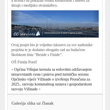
a učenici su pokazali veliku kreativnost i interes za
dizajn i medijsko stvaralaštvo.
Ovaj posjet bio je vrijedno iskustvo za sve sudionike
projekta te je dodatno obogatio rad na budućem
školskom listu “Beside s Finide”.
OŠ Finida Poreč
«
Općina Višnjan krenula sa redovitim održavanjem
nerazvrstanih cesta i puteva pred turističku sezonu
Općinsko vijeće Vižinade o izvršenju Proračuna za
2025., razvoju komunalnog sustava i gospodarskom
razvoju Vižinade
»
Galerija slika uz članak