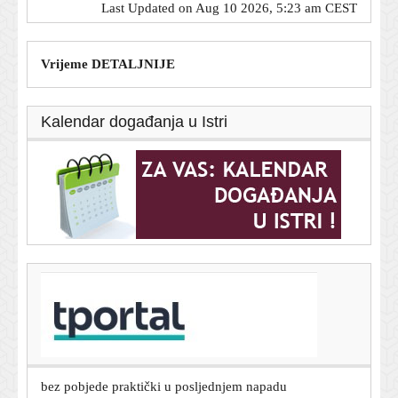
Last Updated on Aug 10 2026, 5:23 am CEST
Vrijeme DETALJNIJE
Kalendar događanja u Istri
T-portal.hr
Evo što je Istrin trener rekao nakon remija s Hajdukom
9. kolovoza 2026.
Pogledajte šok na Poljudu u 95. minuti: Hajduk ostao
bez pobjede praktički u posljednjem napadu
9. kolovoza 2026.