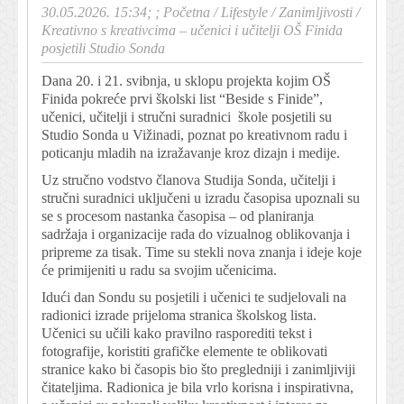
30.05.2026. 15:34; ;
Početna
/
Lifestyle
/
Zanimljivosti
/
Kreativno s kreativcima – učenici i učitelji OŠ Finida
posjetili Studio Sonda
Dana 20. i 21. svibnja, u sklopu projekta kojim OŠ
Finida pokreće prvi školski list “Beside s Finide”,
učenici, učitelji i stručni suradnici škole posjetili su
Studio Sonda u Vižinadi, poznat po kreativnom radu i
poticanju mladih na izražavanje kroz dizajn i medije.
Uz stručno vodstvo članova Studija Sonda, učitelji i
stručni suradnici uključeni u izradu časopisa upoznali su
se s procesom nastanka časopisa – od planiranja
sadržaja i organizacije rada do vizualnog oblikovanja i
pripreme za tisak. Time su stekli nova znanja i ideje koje
će primijeniti u radu sa svojim učenicima.
Idući dan Sondu su posjetili i učenici te sudjelovali na
radionici izrade prijeloma stranica školskog lista.
Učenici su učili kako pravilno rasporediti tekst i
fotografije, koristiti grafičke elemente te oblikovati
stranice kako bi časopis bio što pregledniji i zanimljiviji
čitateljima. Radionica je bila vrlo korisna i inspirativna,