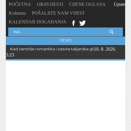
POČETNA
OBAVIJESTI
CIJENE OGLASA
Upute
Kolumna
POŠALJITE NAM VIJEST
KALENDAR DOGAĐANJA
NEWS
Kad zamiriše romantika i zasvira talijanska glazba… Peta „Serata r
10. 8. 2026.
3:23