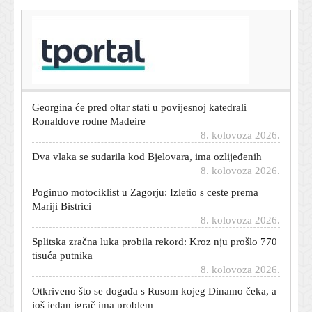
T-portal.hr
Uhićena 37-godišnja žena koja je ubila starijeg
muškarca u okolici Sl. Broda
8. kolovoza 2026.
Georgina će pred oltar stati u povijesnoj katedrali
Ronaldove rodne Madeire
8. kolovoza 2026.
Dva vlaka se sudarila kod Bjelovara, ima ozlijeđenih
8. kolovoza 2026.
Poginuo motociklist u Zagorju: Izletio s ceste prema
Mariji Bistrici
8. kolovoza 2026.
Splitska zračna luka probila rekord: Kroz nju prošlo 770
tisuća putnika
8. kolovoza 2026.
Otkriveno što se događa s Rusom kojeg Dinamo čeka, a
još jedan igrač ima problem
8. kolovoza 2026.