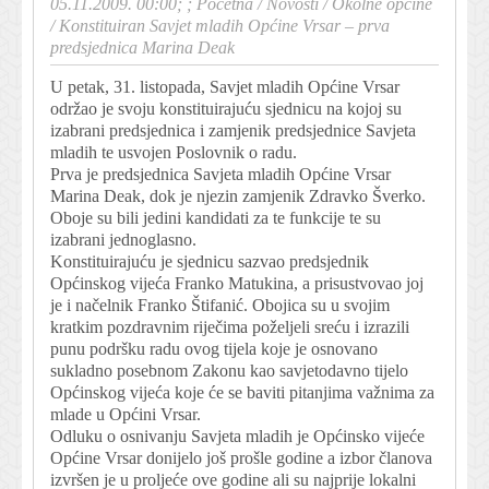
05.11.2009. 00:00; ;
Početna
/
Novosti
/
Okolne općine
/
Konstituiran Savjet mladih Općine Vrsar – prva
predsjednica Marina Deak
U petak, 31. listopada, Savjet mladih Općine Vrsar
održao je svoju konstituirajuću sjednicu na kojoj su
izabrani predsjednica i zamjenik predsjednice Savjeta
mladih te usvojen Poslovnik o radu.
Prva je predsjednica Savjeta mladih Općine Vrsar
Marina Deak, dok je njezin zamjenik Zdravko Šverko.
Oboje su bili jedini kandidati za te funkcije te su
izabrani jednoglasno.
Konstituirajuću je sjednicu sazvao predsjednik
Općinskog vijeća Franko Matukina, a prisustvovao joj
je i načelnik Franko Štifanić. Obojica su u svojim
kratkim pozdravnim riječima poželjeli sreću i izrazili
punu podršku radu ovog tijela koje je osnovano
sukladno posebnom Zakonu kao savjetodavno tijelo
Općinskog vijeća koje će se baviti pitanjima važnima za
mlade u Općini Vrsar.
Odluku o osnivanju Savjeta mladih je Općinsko vijeće
Općine Vrsar donijelo još prošle godine a izbor članova
izvršen je u proljeće ove godine ali su najprije lokalni