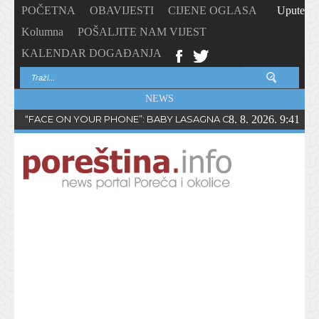
POČETNA
OBAVIJESTI
CIJENE OGLASA
Upute
Kolumna
POŠALJITE NAM VIJEST
KALENDAR DOGAĐANJA
NEWS
“FACE ON YOUR PHONE”: BABY LASAGNA OBJAVIO NOVI SING
8. 8. 2026. 9:41