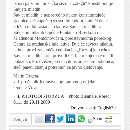
izbori pa zatim turistička sezona „otegli" konstituiranje
Savjeta mladih.
Savjet mladih je neposredno nakon konstituirajuće
sjednice već započeo sa svojim radom, budući da je
održan radni sastanak članova Savjeta mladih sa
Savjetom mladih Općine Funtana i Biserkom i
Mladenom Momčinovićem, predstavnicima porečkog
Centra za građanske inicijative. Dva će savjeta mladih,
naime, proći zajedničku edukaciju „Razvoj kapaciteta
Savjeta mladih" koju provodi CGI, a u kojem će mladi
polaznici, kroz višemjesečni ciklus od sedam radionica,
steći paletu znanju potrebnih za javno djelovanje.
Marin Grgeta,
v.d. pročelnik Jedinstvenog upravnog odjela
Općine Vrsar
«
4. PHOTODISTORZIJA – Photo Biennale, Poreč
6.11. do 29.11.2009
Do you speak English?
»
Podijeli