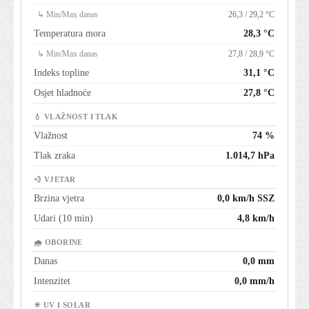
↳ Min/Max danas
26,3 / 29,2 °C
Temperatura mora
28,3 °C
↳ Min/Max danas
27,8 / 28,9 °C
Indeks topline
31,1 °C
Osjet hladnoće
27,8 °C
💧 VLAŽNOST I TLAK
Vlažnost
74 %
Tlak zraka
1.014,7 hPa
💨 VJETAR
Brzina vjetra
0,0 km/h SSZ
Udari (10 min)
4,8 km/h
🌧 OBORINE
Danas
0,0 mm
Intenzitet
0,0 mm/h
☀ UV I SOLAR