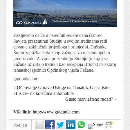
Zaključeno da će u narednih sedam dana članovi
Savjeta prezentirati Studiju u svojim sredinama radi
davanja zaključnih prijedloga i primjedbi. Dušanka
Šuran zatražila je da zbog važnosti za njezinu općinu
predstavnici Zavoda prezentiraju Studiju (u kojoj se
Fažana uz ostalo tretira i kao recepcija Briona) na skoroj
tematskoj sjednici Općinskog vijeća Fažane.
gradpula.com
«
Očitovanje Uprave Usluge na članak iz Glasa Istre:
»Lisice« na kotačima automobila
Gusto neovlašteno rudari?
»
Više link:
http://www.gradpula.com
Podijeli