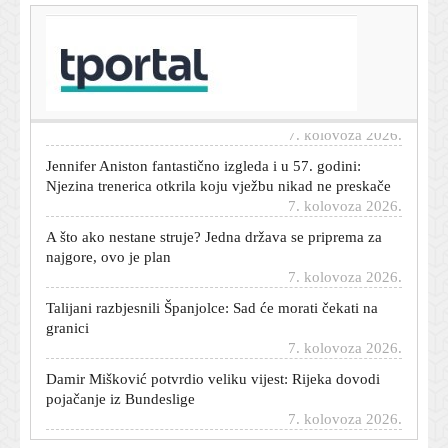
T-portal.hr
Ima snažnu poruku: Novi singl Baby Lasagne je
'borbena' pjesma o hrabrosti i otpornosti u današnjem
vremenu
7. kolovoza 2026.
Jennifer Aniston fantastično izgleda i u 57. godini:
Njezina trenerica otkrila koju vježbu nikad ne preskače
7. kolovoza 2026.
A što ako nestane struje? Jedna država se priprema za
najgore, ovo je plan
7. kolovoza 2026.
Talijani razbjesnili Španjolce: Sad će morati čekati na
granici
7. kolovoza 2026.
Damir Mišković potvrdio veliku vijest: Rijeka dovodi
pojačanje iz Bundeslige
7. kolovoza 2026.
Rusi komentirali dron s eksplozivom u Leipzigu: 'Ovo