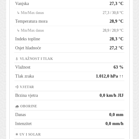
Vanjska
27,3 °C
↳ Min/Max danas
27,3 / 30,8 °C
Temperatura mora
28,9 °C
↳ Min/Max danas
28,9 / 28,9 °C
Indeks topline
28,3 °C
Osjet hladnoće
27,2 °C
💧 VLAŽNOST I TLAK
Vlažnost
63 %
Tlak zraka
1.012,0 hPa ↑↑
💨 VJETAR
Brzina vjetra
0,0 km/h JIJ
🌧 OBORINE
Danas
0,0 mm
Intenzitet
0,0 mm/h
☀ UV I SOLAR