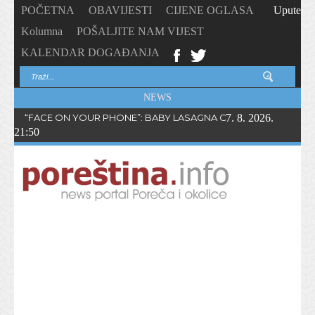
POČETNA
OBAVIJESTI
CIJENE OGLASA
Upute
Kolumna
POŠALJITE NAM VIJEST
KALENDAR DOGAĐANJA
NEWS
“FACE ON YOUR PHONE”: BABY LASAGNA OBJAVIO NOVI SING
7. 8. 2026.
21:50