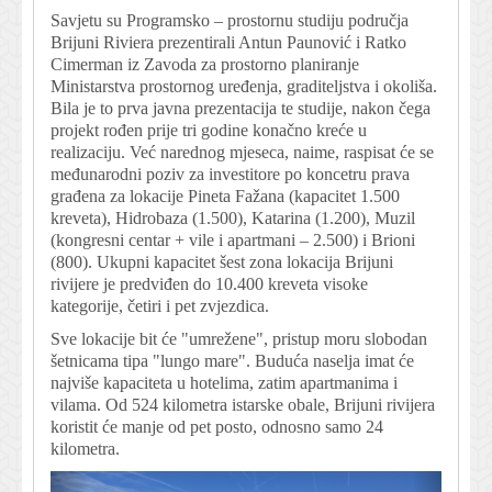
Savjetu su Programsko – prostornu studiju područja
Brijuni Riviera prezentirali Antun Paunović i Ratko
Cimerman iz Zavoda za prostorno planiranje
Ministarstva prostornog uređenja, graditeljstva i okoliša.
Bila je to prva javna prezentacija te studije, nakon čega
projekt rođen prije tri godine konačno kreće u
realizaciju. Već narednog mjeseca, naime, raspisat će se
međunarodni poziv za investitore po koncetru prava
građena za lokacije Pineta Fažana (kapacitet 1.500
kreveta), Hidrobaza (1.500), Katarina (1.200), Muzil
(kongresni centar + vile i apartmani – 2.500) i Brioni
(800). Ukupni kapacitet šest zona lokacija Brijuni
rivijere je predviđen do 10.400 kreveta visoke
kategorije, četiri i pet zvjezdica.
Sve lokacije bit će "umrežene", pristup moru slobodan
šetnicama tipa "lungo mare". Buduća naselja imat će
najviše kapaciteta u hotelima, zatim apartmanima i
vilama. Od 524 kilometra istarske obale, Brijuni rivijera
koristit će manje od pet posto, odnosno samo 24
kilometra.