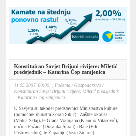
Konstituiran Savjet Brijuni rivijere: Miletić
predsjednik – Katarina Čop zamjenica
11.05.2007. 00:00; ;
Početna
/
Gospodarstvo
/
Konstituiran Savjet Brijuni rivijere: Miletić predsjednik
– Katarina Čop zamjenica
U Savjetu su također predstavnici Ministarstva kulture
(pomoćnik ministra Zoran Šikić) i Zaštite okoliša
(Matija Salaj), te Grada Vodnjana (Klaudio Vitasović),
općina Fažana (Dušanka Šuran) i Bale (Edi
Pastrovicchio), te Županije (Josip Zidarić).