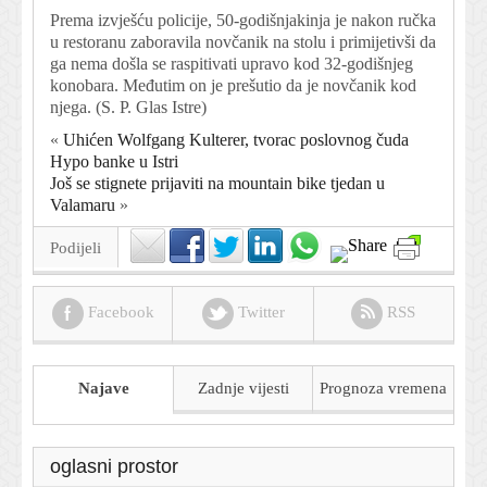
Prema izvješću policije, 50-godišnjakinja je nakon ručka
u restoranu zaboravila novčanik na stolu i primijetivši da
ga nema došla se raspitivati upravo kod 32-godišnjeg
konobara. Međutim on je prešutio da je novčanik kod
njega. (
S. P. Glas Istre
)
«
Uhićen Wolfgang Kulterer, tvorac poslovnog čuda
Hypo banke u Istri
Još se stignete prijaviti na mountain bike tjedan u
Valamaru
»
Podijeli
Facebook
Twitter
RSS
Najave
Zadnje vijesti
Prognoza
vremena
oglasni prostor