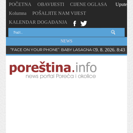
POČETNA
OBAVIJESTI
CIJENE OGLASA
Upute
Kolumna
POŠALJITE NAM VIJEST
KALENDAR DOGAĐANJA
NEWS
“FACE ON YOUR PHONE”: BABY LASAGNA OBJAVIO NOVI SING
9. 8. 2026. 8:43