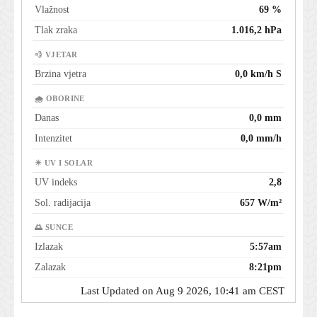
Vlažnost
69 %
Tlak zraka
1.016,2 hPa
💨 VJETAR
Brzina vjetra
0,0 km/h S
🌧 OBORINE
Danas
0,0 mm
Intenzitet
0,0 mm/h
☀ UV I SOLAR
UV indeks
2,8
Sol. radijacija
657 W/m²
🌅 SUNCE
Izlazak
5:57am
Zalazak
8:21pm
Last Updated on Aug 9 2026, 10:41 am CEST