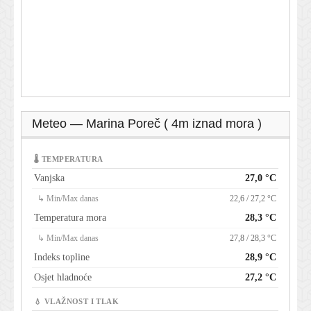
Meteo — Marina Poreč ( 4m iznad mora )
🌡 TEMPERATURA
Vanjska
27,0 °C
↳ Min/Max danas
22,6 / 27,2 °C
Temperatura mora
28,3 °C
↳ Min/Max danas
27,8 / 28,3 °C
Indeks topline
28,9 °C
Osjet hladnoće
27,2 °C
💧 VLAŽNOST I TLAK