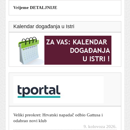
Vrijeme DETALJNIJE
Kalendar događanja u Istri
T-portal.hr
Ponegdje mogući zastoji prema moru: Na jednoj
autocesti uvedena zabrana prometa
9. kolovoza 2026.
Veliki preokret: Hrvatski napadač odbio Gattusa i
odabrao novi klub
9. kolovoza 2026.