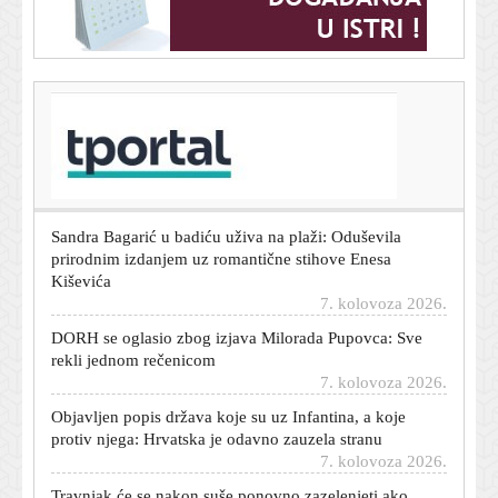
T-portal.hr
Srpski policajci zaustavili kamion sa skrivenim
eksplozivom: Rusija je imala jeziv plan
7. kolovoza 2026.
Sandra Bagarić u badiću uživa na plaži: Oduševila
prirodnim izdanjem uz romantične stihove Enesa
Kiševića
7. kolovoza 2026.
DORH se oglasio zbog izjava Milorada Pupovca: Sve
rekli jednom rečenicom
7. kolovoza 2026.
Objavljen popis država koje su uz Infantina, a koje
protiv njega: Hrvatska je odavno zauzela stranu
7. kolovoza 2026.
Travnjak će se nakon suše ponovno zazelenjeti ako