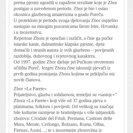
prema pjesmi ugradili u zapažene rezultate koje je Zbor
postigao u navedenom periodu. Zbor je bio i ostao
okosnica glazbenog amaterizma u gradu Poreču.
U proteklom je periodu svoga djelovanja Zbor uspješno
nastupao na mnogim pozornicama širom Istre, Hrvatske
i u inozemstvu.
Repertoar Zbora je opsežan i različit, a čine ga pučke
istarske kante, dalmatinske klapske pjesme, djela
domaćih i stranih autora iz svih glazbeno – povijesnih
razdoblja, duhovnog i svjetovnog karaktera.
Od 1997. godine Zbor djeluje pri Pučkom otvorenom
učilištu Poreč. Jezgru Zbora čine iskusniji pjevači iz
prvih godina postojanja Zbora kojima se priključio niz
novih članova.
Zbor «La Parete»
Prijateljstvo, glazba i solidarnost, temeljni su «sastojc»"
Zbora «La Parete» koji više od 37 godina pjeva o
planinama, folkloru i povijesti. Od velikog su značaja
bile kulturne razmjene te bratimljenja s više talijanskih
zborova: Cividale del Friuli, Premana, Castions delle
Mura, Merate, Cerlongo, Bolzano, Roma, Olbia,
Firenze, Assisi…; te s inozemnim zborovima iz