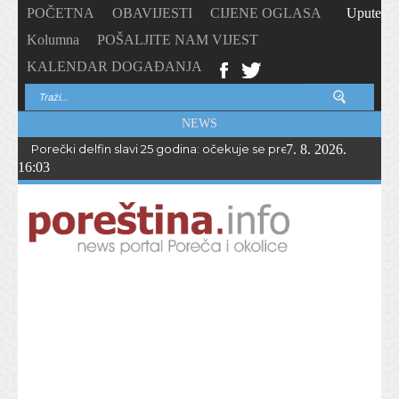
POČETNA
OBAVIJESTI
CIJENE OGLASA
Upute
Kolumna
POŠALJITE NAM VIJEST
KALENDAR DOGAĐANJA
NEWS
Porečki delfin slavi 25 godina: očekuje se preko 1.700 sudionika 
7. 8. 2026.
16:03