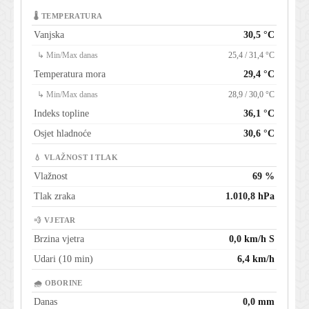
🌡 TEMPERATURA
Vanjska
30,5 °C
↳ Min/Max danas
25,4 / 31,4 °C
Temperatura mora
29,4 °C
↳ Min/Max danas
28,9 / 30,0 °C
Indeks topline
36,1 °C
Osjet hladnoće
30,6 °C
💧 VLAŽNOST I TLAK
Vlažnost
69 %
Tlak zraka
1.010,8 hPa
💨 VJETAR
Brzina vjetra
0,0 km/h S
Udari (10 min)
6,4 km/h
🌧 OBORINE
Danas
0,0 mm