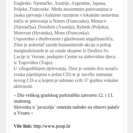
Engleske, Njemačke, Austrije, Argentine, Japana,
Poljske, Francuske. Među inozemnim putovanjima u
znaku pjevanja i kulturne razmjene s lokalnim sastavima
ističu se putovanja u Nimes (Francuska), Monaco
(Njemačka), Dornbirn (Austrija), Rybnik (Poljska),
Motovun (Hrvatska), Mons (Francuska).
Usporedno s društvenom i glazbenom angažiranošću,
Zbor je pokretač raznih humanitarnih akcija u prilog
marginaliziranih te uz ostale skupine iz Društva Sv.
Lucije iz Verone, podupire Centar za slabovidnu djecu
iz Togovillea (Togo).
U višegodišnjem djelovanju, Zbor je snimio dva nosača
zvuka (ujedinjena u jedan CD) te je završio snimanje
novog CD-a u kojem je sabrano svih 37 godina vokalne
aktivnosti.
«
Dio velikog gradskog parkirališta zatvoren 12. i 13.
studenog
Slovenka u ´jacuzziju´ ometala radnike na obnovi palače
u Vrsaru
»
Više link:
http://www.poup.hr