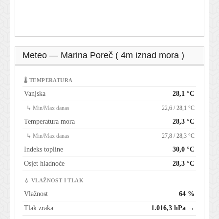
Meteo — Marina Poreč ( 4m iznad mora )
🌡 TEMPERATURA
Vanjska
28,1 °C
↳ Min/Max danas
22,6 / 28,1 °C
Temperatura mora
28,3 °C
↳ Min/Max danas
27,8 / 28,3 °C
Indeks topline
30,0 °C
Osjet hladnoće
28,3 °C
💧 VLAŽNOST I TLAK
Vlažnost
64 %
Tlak zraka
1.016,3 hPa →