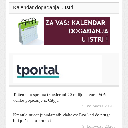
Kalendar događanja u Istri
T-portal.hr
Pjesme Taylor Swift uklonjene s objava kampanje
Donalda Trumpa i Bijele kuće
9. kolovoza 2026.
Tottenham sprema transfer od 70 milijuna eura: Stiže
veliko pojačanje iz Cityja
9. kolovoza 2026.
Krenulo micanje sudarenih vlakova: Evo kad će pruga
biti puštena u promet
9. kolovoza 2026.