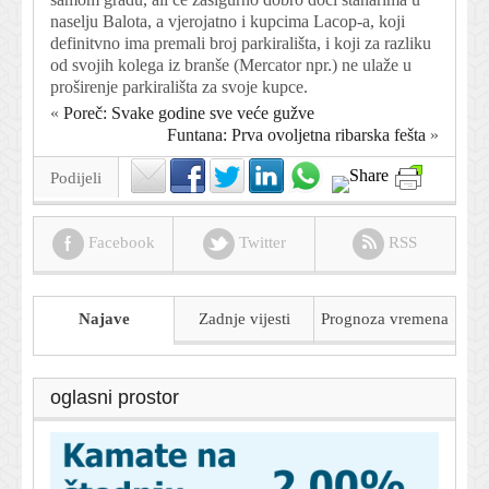
naselju Balota, a vjerojatno i kupcima Lacop-a, koji
definitvno ima premali broj parkirališta, i koji za razliku
od svojih kolega iz branše (Mercator npr.) ne ulaže u
proširenje parkirališta za svoje kupce.
«
Poreč: Svake godine sve veće gužve
Funtana: Prva ovoljetna ribarska fešta
»
Podijeli
Facebook
Twitter
RSS
Najave
Zadnje vijesti
Prognoza
vremena
oglasni prostor