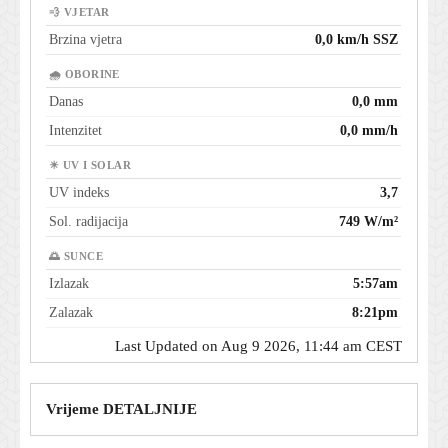
💨 VJETAR
Brzina vjetra
0,0 km/h SSZ
🌧 OBORINE
Danas
0,0 mm
Intenzitet
0,0 mm/h
☀ UV I SOLAR
UV indeks
3,7
Sol. radijacija
749 W/m²
🌅 SUNCE
Izlazak
5:57am
Zalazak
8:21pm
Last Updated on Aug 9 2026, 11:44 am CEST
Vrijeme DETALJNIJE