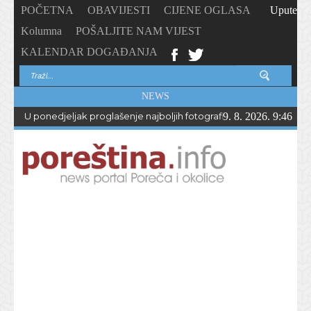
POČETNA
OBAVIJESTI
CIJENE OGLASA
Upute
Kolumna
POŠALJITE NAM VIJEST
KALENDAR DOGAĐANJA
NEWS
U ponedjeljak proglašenje najboljih fotografija – PhotoCity2026 
9. 8. 2026. 9:46