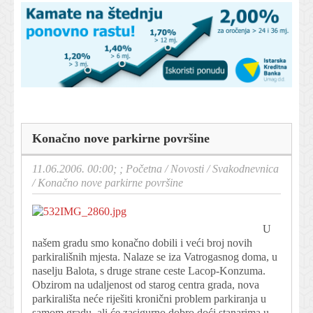
Konačno nove parkirne površine
11.06.2006. 00:00; ;
Početna
/
Novosti
/
Svakodnevnica
/
Konačno nove parkirne površine
U
našem gradu smo konačno dobili i veći broj novih
parkirališnih mjesta. Nalaze se iza Vatrogasnog doma, u
naselju Balota, s druge strane ceste Lacop-Konzuma.
Obzirom na udaljenost od starog centra grada, nova
parkirališta neće riješiti kronični problem parkiranja u
samom gradu, ali će zasigurno dobro doći stanarima u