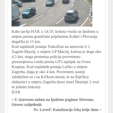
Kako javlja HAK u 14:19, kolona vozila na Ipsilonu u
smjeru prema graničnim prijelazima Kaštel i Plovanija
dugačka je 15 km.
Kod naplatnih postaja Trakošćan na autocesti A 2
Zagreb-Macelj, u smjeru GP Macelj, kolona je duga oko
4,5 km, stoga prometna policija povremeno
preusmjerava vozila prema GP Lupinjak na čvoru
Krapina. Kod naplatnih postaja Lučko u smjeru
Zagreba, duga je oko 4 km. Povremeni zastoji
zabilježeni su i na Krčkom mostu, te na Riječkoj
obilaznici u smjeru Zagreba (kroz tunel Škurinje 2 vozi
se jednim trakom).
HAK
«
U izravnom sudaru na Ipsilonu poginuo Slovenac,
četvero ozlijeđenih
Sv. Lovreč: Kanalizacija čeka bolje dane
»