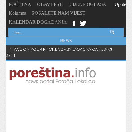
POČETNA
OBAVIJESTI
CIJENE OGLASA
Upute
Kolumna
POŠALJITE NAM VIJEST
KALENDAR DOGAĐANJA
NEWS
“FACE ON YOUR PHONE”: BABY LASAGNA OBJAVIO NOVI SING
7. 8. 2026.
22:18