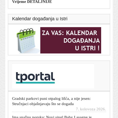
Vrijeme DETALJNIJE
Kalendar događanja u Istri
T-portal.hr
Dnevni horoskop za 8. kolovoza 2026. - što vam
zvijezde danas donose
7. kolovoza 2026.
Gradski parkovi puni otpalog lišća, a nije jesen:
Stručnjaci objašnjavaju što se događa
7. kolovoza 2026.
Ima snažnu poruku: Novi singl Baby Lasagne je