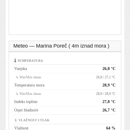
Meteo — Marina Poreč ( 4m iznad mora )
🌡 TEMPERATURA
Vanjska
26,8 °C
↳ Min/Max danas
26,8 / 27,1 °C
Temperatura mora
28,9 °C
↳ Min/Max danas
28,9 / 28,9 °C
Indeks topline
27,8 °C
Osjet hladnoće
26,7 °C
💧 VLAŽNOST I TLAK
Vlažnost
64 %