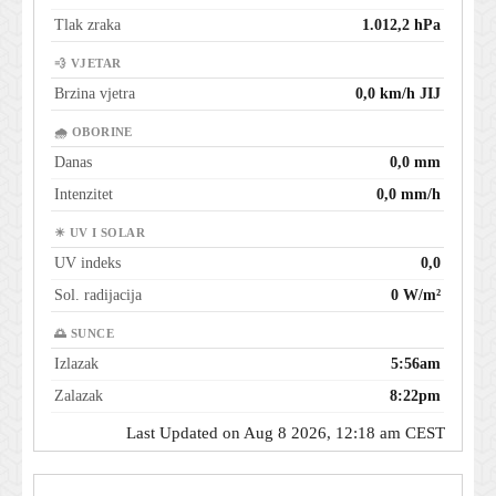
Tlak zraka
1.012,2 hPa
💨 VJETAR
Brzina vjetra
0,0 km/h JIJ
🌧 OBORINE
Danas
0,0 mm
Intenzitet
0,0 mm/h
☀ UV I SOLAR
UV indeks
0,0
Sol. radijacija
0 W/m²
🌅 SUNCE
Izlazak
5:56am
Zalazak
8:22pm
Last Updated on Aug 8 2026, 12:18 am CEST