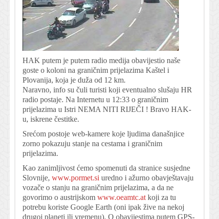
HAK putem je putem radio medija obavijestio naše
goste o koloni na graničnim prijelazima Kaštel i
Plovanija, koja je duža od 12 km.
Naravno, info su čuli turisti koji eventualno slušaju HR
radio postaje. Na Internetu u 12:33 o graničnim
prijelazima u Istri NEMA NITI RIJEČI ! Bravo HAK-
u, iskrene čestitke.
Srećom postoje web-kamere koje ljudima današnjice
zorno pokazuju stanje na cestama i graničnim
prijelazima.
Kao zanimljivost ćemo spomenuti da stranice susjedne
Slovnije,
www.pormet.si
uredno i ažurno obavještavaju
vozače o stanju na graničnim prijelazima, a da ne
govorimo o austrijskom
www.oeamtc.at
koji za tu
potrebu koriste Google Earth (oni ipak žive na nekoj
drugoj planeti ili vremenu). O obavijestima putem GPS-