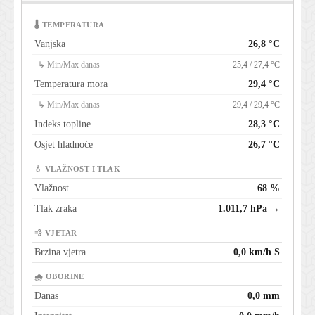
🌡 TEMPERATURA
Vanjska
26,8 °C
↳ Min/Max danas
25,4 / 27,4 °C
Temperatura mora
29,4 °C
↳ Min/Max danas
29,4 / 29,4 °C
Indeks topline
28,3 °C
Osjet hladnoće
26,7 °C
💧 VLAŽNOST I TLAK
Vlažnost
68 %
Tlak zraka
1.011,7 hPa →
💨 VJETAR
Brzina vjetra
0,0 km/h S
🌧 OBORINE
Danas
0,0 mm