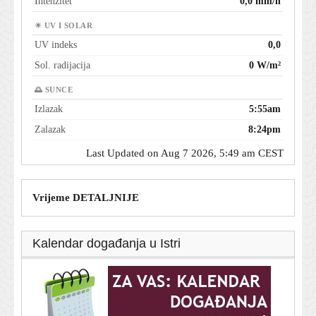
Intenzitet
0,0 mm/h
☀ UV I SOLAR
UV indeks
0,0
Sol. radijacija
0 W/m²
🌅 SUNCE
Izlazak
5:55am
Zalazak
8:24pm
Last Updated on Aug 7 2026, 5:49 am CEST
Vrijeme DETALJNIJE
Kalendar događanja u Istri