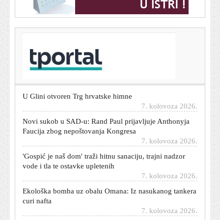
T-portal.hr
Maroko će vratiti djecu bez pratnje: Sprema se dogovor
sa Španjolskom
7. kolovoza 2026.
U Glini otvoren Trg hrvatske himne
7. kolovoza 2026.
Novi sukob u SAD-u: Rand Paul prijavljuje Anthonyja
Faucija zbog nepoštovanja Kongresa
7. kolovoza 2026.
'Gospić je naš dom' traži hitnu sanaciju, trajni nadzor
vode i tla te ostavke upletenih
7. kolovoza 2026.
Ekološka bomba uz obalu Omana: Iz nasukanog tankera
curi nafta
7. kolovoza 2026.
U Italiji upozorenja zbog vrućine, Mađarska i