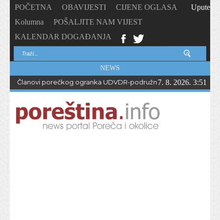
POČETNA
OBAVIJESTI
CIJENE OGLASA
Upute
Kolumna
POŠALJITE NAM VIJEST
KALENDAR DOGAĐANJA
NEWS
Članovi porečkog ogranka UDVDR-podružnice Istarske županije
7. 8. 2026. 3:51