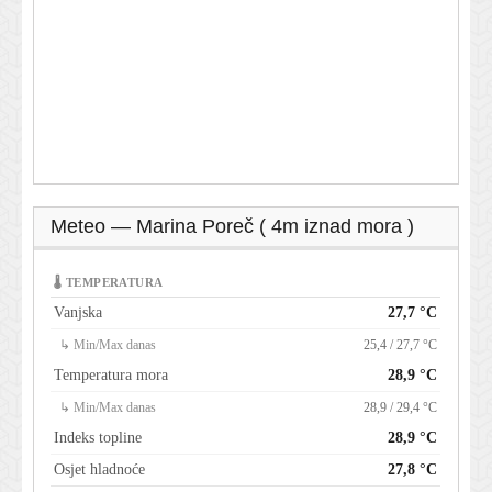
Meteo — Marina Poreč ( 4m iznad mora )
🌡 TEMPERATURA
Vanjska
27,7 °C
↳ Min/Max danas
25,4 / 27,7 °C
Temperatura mora
28,9 °C
↳ Min/Max danas
28,9 / 29,4 °C
Indeks topline
28,9 °C
Osjet hladnoće
27,8 °C