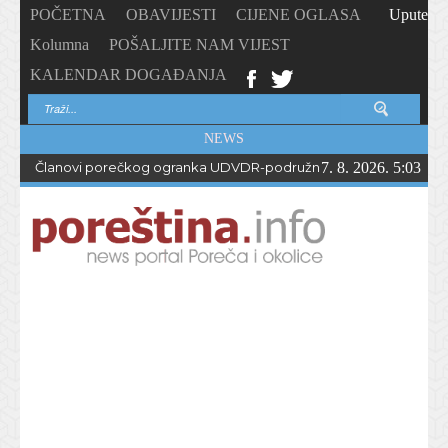
POČETNA
OBAVIJESTI
CIJENE OGLASA
Upute
Kolumna
POŠALJITE NAM VIJEST
KALENDAR DOGAĐANJA
NEWS
Članovi porečkog ogranka UDVDR-podružnice Istarske županije
7. 8. 2026. 5:03