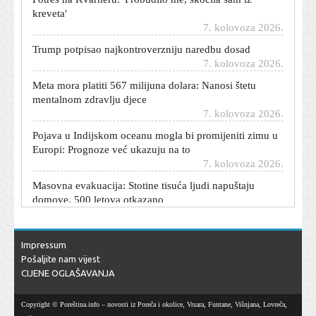
kreveta'
7. kolovoza 2026.
Trump potpisao najkontroverzniju naredbu dosad
7. kolovoza 2026.
Meta mora platiti 567 milijuna dolara: Nanosi štetu
mentalnom zdravlju djece
7. kolovoza 2026.
Pojava u Indijskom oceanu mogla bi promijeniti zimu u
Europi: Prognoze već ukazuju na to
7. kolovoza 2026.
Masovna evakuacija: Stotine tisuća ljudi napuštaju
domove, 500 letova otkazano
7. kolovoza 2026.
Maroko će vratiti djecu bez pratnje: Sprema se dogovor
sa Španjolskom
Impressum
7. kolovoza 2026.
Pošaljite nam vijest
CIJENE OGLAŠAVANJA
U Glini otvoren Trg hrvatske himne
7. kolovoza 2026.
Copyright © Poreština.info – novosti iz Poreča i okolice, Vrsara, Funtane, Višnjana, Lovreča,
Novi sukob u SAD-u: Rand Paul prijavljuje Anthonyja