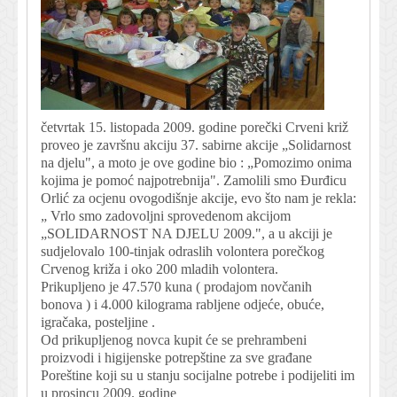
četvrtak 15. listopada 2009. godine porečki Crveni križ
proveo je završnu akciju 37. sabirne akcije „Solidarnost
na djelu", a moto je ove godine bio : „Pomozimo onima
kojima je pomoć najpotrebnija". Zamolili smo Đurđicu
Orlić za ocjenu ovogodišnje akcije, evo što nam je rekla:
„ Vrlo smo zadovoljni sprovedenom akcijom
„SOLIDARNOST NA DJELU 2009.", a u akciji je
sudjelovalo 100-tinjak odraslih volontera porečkog
Crvenog križa i oko 200 mladih volontera.
Prikupljeno je 47.570 kuna ( prodajom novčanih
bonova ) i 4.000 kilograma rabljene odjeće, obuće,
igračaka, posteljine .
Od prikupljenog novca kupit će se prehrambeni
proizvodi i higijenske potrepštine za sve građane
Poreštine koji su u stanju socijalne potrebe i podijeliti im
u prosincu 2009. godine