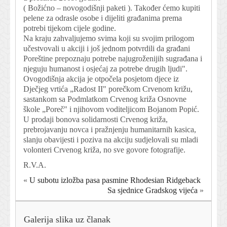
( Božićno – novogodišnji paketi ). Također ćemo kupiti
pelene za odrasle osobe i dijeliti građanima prema
potrebi tijekom cijele godine.
Na kraju zahvaljujemo svima koji su svojim prilogom
učestvovali u akciji i još jednom potvrdili da građani
Poreštine prepoznaju potrebe najugroženijih sugrađana i
njeguju humanost i osjećaj za potrebe drugih ljudi".
Ovogodišnja akcija je otpočela posjetom djece iz
Dječjeg vrtića „Radost II" porečkom Crvenom križu,
sastankom sa Podmlatkom Crvenog križa Osnovne
škole „Poreč" i njihovom voditeljicom Bojanom Popić.
U prodaji bonova solidarnosti Crvenog križa,
prebrojavanju novca i pražnjenju humanitarnih kasica,
slanju obavijesti i poziva na akciju sudjelovali su mladi
volonteri Crvenog križa, no sve govore fotografije.
R.V.A.
«
U subotu izložba pasa pasmine Rhodesian Ridgeback
Sa sjednice Gradskog vijeća
»
Galerija slika uz članak