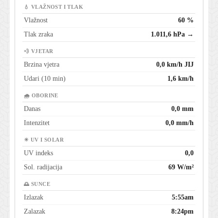
💧 VLAŽNOST I TLAK
Vlažnost
60 %
Tlak zraka
1.011,6 hPa →
💨 VJETAR
Brzina vjetra
0,0 km/h JIJ
Udari (10 min)
1,6 km/h
🌧 OBORINE
Danas
0,0 mm
Intenzitet
0,0 mm/h
☀ UV I SOLAR
UV indeks
0,0
Sol. radijacija
69 W/m²
🌅 SUNCE
Izlazak
5:55am
Zalazak
8:24pm