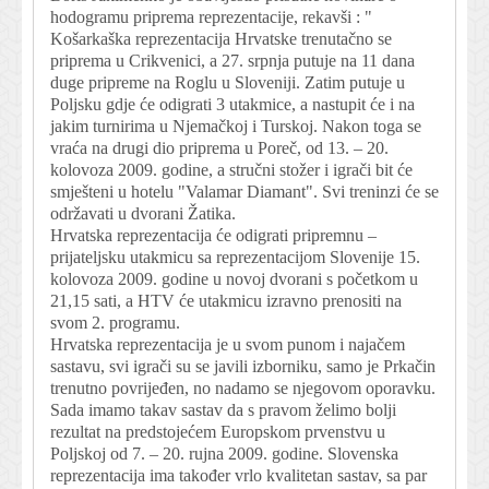
hodogramu priprema reprezentacije, rekavši : "
Košarkaška reprezentacija Hrvatske trenutačno se
priprema u Crikvenici, a 27. srpnja putuje na 11 dana
duge pripreme na Roglu u Sloveniji. Zatim putuje u
Poljsku gdje će odigrati 3 utakmice, a nastupit će i na
jakim turnirima u Njemačkoj i Turskoj. Nakon toga se
vraća na drugi dio priprema u Poreč, od 13. – 20.
kolovoza 2009. godine, a stručni stožer i igrači bit će
smješteni u hotelu "Valamar Diamant". Svi treninzi će se
održavati u dvorani Žatika.
Hrvatska reprezentacija će odigrati pripremnu –
prijateljsku utakmicu sa reprezentacijom Slovenije 15.
kolovoza 2009. godine u novoj dvorani s početkom u
21,15 sati, a HTV će utakmicu izravno prenositi na
svom 2. programu.
Hrvatska reprezentacija je u svom punom i najačem
sastavu, svi igrači su se javili izborniku, samo je Prkačin
trenutno povrijeđen, no nadamo se njegovom oporavku.
Sada imamo takav sastav da s pravom želimo bolji
rezultat na predstojećem Europskom prvenstvu u
Poljskoj od 7. – 20. rujna 2009. godine. Slovenska
reprezentacija ima također vrlo kvalitetan sastav, sa par