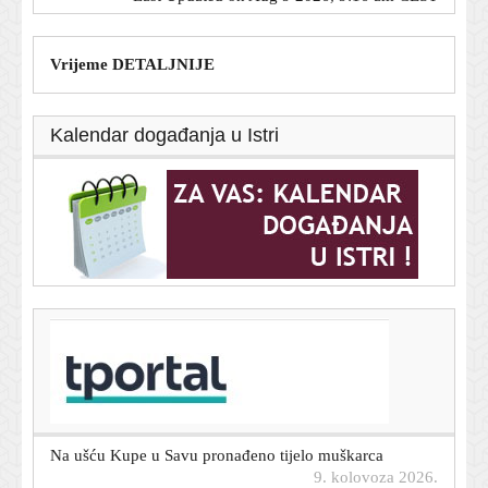
Vrijeme DETALJNIJE
Kalendar događanja u Istri
T-portal.hr
Još jedan Hrvat dolazi u Brazil: Igrat će gradski derbi
protiv Krovinovića
9. kolovoza 2026.
Na ušću Kupe u Savu pronađeno tijelo muškarca
9. kolovoza 2026.