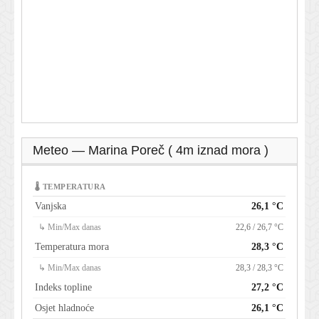
Meteo — Marina Poreč ( 4m iznad mora )
🌡 TEMPERATURA
Vanjska
26,1 °C
↳ Min/Max danas
22,6 / 26,7 °C
Temperatura mora
28,3 °C
↳ Min/Max danas
28,3 / 28,3 °C
Indeks topline
27,2 °C
Osjet hladnoće
26,1 °C