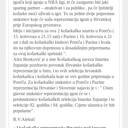
igrača koji igraju u NBA ligi, te će zasigurno biti jaki
sparing partner – atraktivan i za publiku , pa će ljubitelji
košarke moći uživati u igri. To su jedine dvije pripremne
utakmice koje će naša reprezentacija igrati u Hrvatskoj
prije Europskog prvenstva.
Ideju i inicijativu za ova 2 košarkaška susreta u Poreču (
15. kolovoza u 21,15 sati) i Pazinu ( 16. kolovoza u 21
sat ) dali su košarkaški klubovi Poreča i Pazina i hvala
im na njihovom doprinosu u dosadašnjim pripremama
za ovaj košarkaški spektakl ".
Alen Benković je u ime Košarkaškog saveza Istarske
županije pozdravio povratak Hrvatske košarkaške
reprezentacije u Istru, i to svih selekcija hrvatskih
košarkašica i košarkaša koje se ove godine pripremaju u
Poreču. Za košarkaške utakmice u Poreču i Pazinu
reprezentacija Hrvatske i Slovenije najavio je i : " Osim
glavne utakmice reprezentacija igrat će se i
predutakmice košarkaških selekcija Istarske županije i to
selekcije 92. godišta i 94. godišta. Cijene ulaznica će biti
popularne".
R.V.Aleksić
«
I košarkaška reprezentacija Hrvatske pod krovom