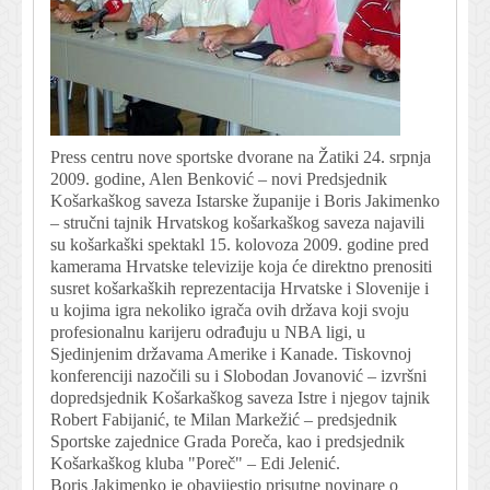
Press centru nove sportske dvorane na Žatiki 24. srpnja
2009. godine, Alen Benković – novi Predsjednik
Košarkaškog saveza Istarske županije i Boris Jakimenko
– stručni tajnik Hrvatskog košarkaškog saveza najavili
su košarkaški spektakl 15. kolovoza 2009. godine pred
kamerama Hrvatske televizije koja će direktno prenositi
susret košarkaških reprezentacija Hrvatske i Slovenije i
u kojima igra nekoliko igrača ovih država koji svoju
profesionalnu karijeru odrađuju u NBA ligi, u
Sjedinjenim državama Amerike i Kanade. Tiskovnoj
konferenciji nazočili su i Slobodan Jovanović – izvršni
dopredsjednik Košarkaškog saveza Istre i njegov tajnik
Robert Fabijanić, te Milan Markežić – predsjednik
Sportske zajednice Grada Poreča, kao i predsjednik
Košarkaškog kluba "Poreč" – Edi Jelenić.
Boris Jakimenko je obavijestio prisutne novinare o