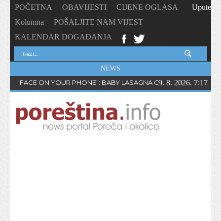
POČETNA
OBAVIJESTI
CIJENE OGLASA
Upute
Kolumna
POŠALJITE NAM VIJEST
KALENDAR DOGAĐANJA
NEWS
“FACE ON YOUR PHONE”: BABY LASAGNA OBJAVIO NOVI SING
9. 8. 2026. 7:17