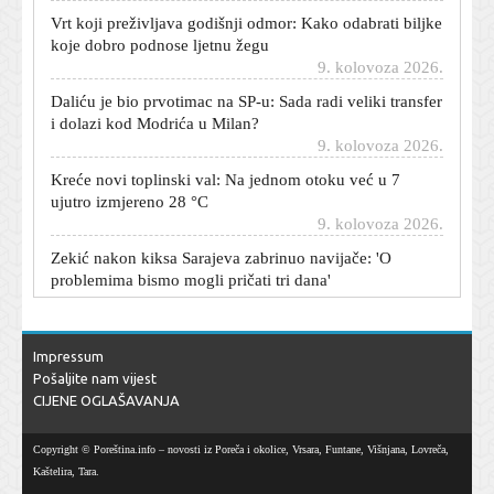
Vrt koji preživljava godišnji odmor: Kako odabrati biljke
koje dobro podnose ljetnu žegu
9. kolovoza 2026.
Daliću je bio prvotimac na SP-u: Sada radi veliki transfer
i dolazi kod Modrića u Milan?
9. kolovoza 2026.
Kreće novi toplinski val: Na jednom otoku već u 7
ujutro izmjereno 28 °C
9. kolovoza 2026.
Zekić nakon kiksa Sarajeva zabrinuo navijače: 'O
problemima bismo mogli pričati tri dana'
9. kolovoza 2026.
Dijete se zaključalo u automobilu, a ključevi su unutra:
Stručnjaci kažu što napraviti odmah
Impressum
9. kolovoza 2026.
Pošaljite nam vijest
ADAC roditeljima savjetuje kada ljeti krenuti na put s
CIJENE OGLAŠAVANJA
bebom: Nije svejedno u koje doba dana vozite
9. kolovoza 2026.
Copyright © Poreština.info – novosti iz Poreča i okolice, Vrsara, Funtane, Višnjana, Lovreča,
Princ Harry i Meghan zablistali na humanitarnoj večeri:
Kaštelira, Tara.