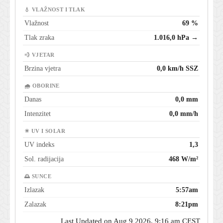
💧 VLAŽNOST I TLAK
Vlažnost
69 %
Tlak zraka
1.016,0 hPa →
💨 VJETAR
Brzina vjetra
0,0 km/h SSZ
🌧 OBORINE
Danas
0,0 mm
Intenzitet
0,0 mm/h
☀ UV I SOLAR
UV indeks
1,3
Sol. radijacija
468 W/m²
🌅 SUNCE
Izlazak
5:57am
Zalazak
8:21pm
Last Updated on Aug 9 2026, 9:16 am CEST