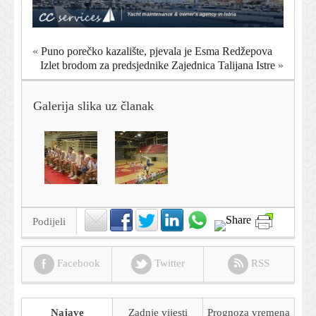
«
Puno porečko kazalište, pjevala je Esma Redžepova
Izlet brodom za predsjednike Zajednica Talijana Istre
»
Galerija slika uz članak
Podijeli
Facebook
Twitter
RSS
Najave
Zadnje vijesti
Prognoza
vremena