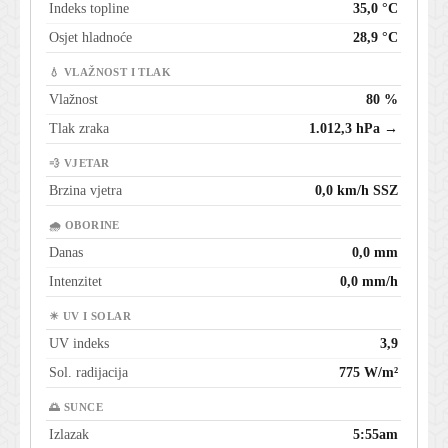
Indeks topline
35,0 °C
Osjet hladnoće
28,9 °C
💧 VLAŽNOST I TLAK
Vlažnost
80 %
Tlak zraka
1.012,3 hPa →
💨 VJETAR
Brzina vjetra
0,0 km/h SSZ
🌧 OBORINE
Danas
0,0 mm
Intenzitet
0,0 mm/h
☀ UV I SOLAR
UV indeks
3,9
Sol. radijacija
775 W/m²
🌅 SUNCE
Izlazak
5:55am