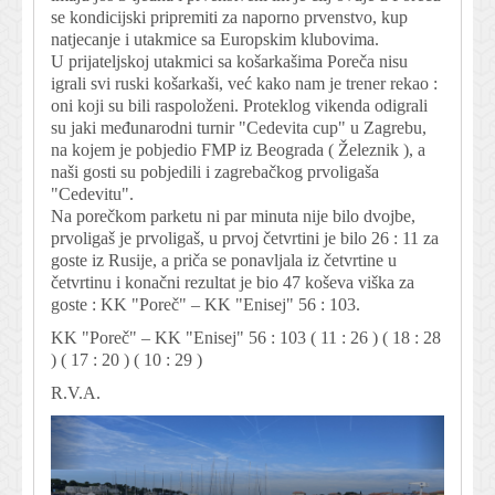
se kondicijski pripremiti za naporno prvenstvo, kup
natjecanje i utakmice sa Europskim klubovima.
U prijateljskoj utakmici sa košarkašima Poreča nisu
igrali svi ruski košarkaši, već kako nam je trener rekao :
oni koji su bili raspoloženi. Proteklog vikenda odigrali
su jaki međunarodni turnir "Cedevita cup" u Zagrebu,
na kojem je pobjedio FMP iz Beograda ( Železnik ), a
naši gosti su pobjedili i zagrebačkog prvoligaša
"Cedevitu".
Na porečkom parketu ni par minuta nije bilo dvojbe,
prvoligaš je prvoligaš, u prvoj četvrtini je bilo 26 : 11 za
goste iz Rusije, a priča se ponavljala iz četvrtine u
četvrtinu i konačni rezultat je bio 47 koševa viška za
goste : KK "Poreč" – KK "Enisej" 56 : 103.
KK "Poreč" – KK "Enisej" 56 : 103 ( 11 : 26 ) ( 18 : 28
) ( 17 : 20 ) ( 10 : 29 )
R.V.A.