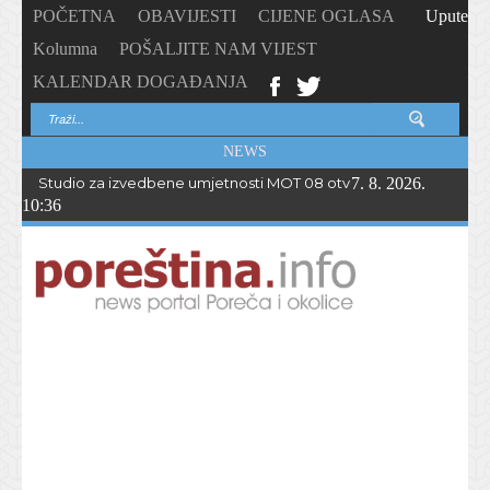
POČETNA
OBAVIJESTI
CIJENE OGLASA
Upute
Kolumna
POŠALJITE NAM VIJEST
KALENDAR DOGAĐANJA
NEWS
Studio za izvedbene umjetnosti MOT 08 otvorio upise u novu p
7. 8. 2026.
10:36