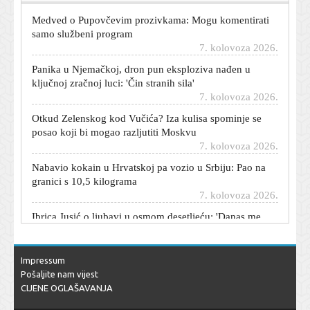
Medved o Pupovčevim prozivkama: Mogu komentirati
samo službeni program
7. kolovoza 2026.
Panika u Njemačkoj, dron pun eksploziva nađen u
ključnoj zračnoj luci: 'Čin stranih sila'
7. kolovoza 2026.
Otkud Zelenskog kod Vučića? Iza kulisa spominje se
posao koji bi mogao razljutiti Moskvu
7. kolovoza 2026.
Nabavio kokain u Hrvatskoj pa vozio u Srbiju: Pao na
granici s 10,5 kilograma
7. kolovoza 2026.
Ibrica Jusić o ljubavi u osmom desetljeću: 'Danas me
napadaju više nego ikad...'
7. kolovoza 2026.
Cijene hrane u svijetu na najvišoj razini u tri i pol
Impressum
godine: Evo što bilježi najveći rast
Pošaljite nam vijest
7. kolovoza 2026.
CIJENE OGLAŠAVANJA
Ovu lampicu nikada ne ignorirajte: Motor može teško