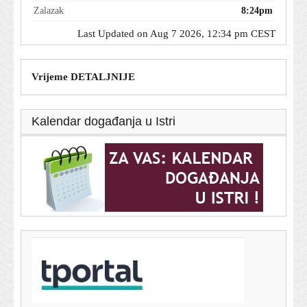
Zalazak
8:24pm
Last Updated on Aug 7 2026, 12:34 pm CEST
Vrijeme DETALJNIJE
Kalendar događanja u Istri
T-portal.hr
Hrvatski reprezentativac mogao bi napraviti veliki
transfer: Benfica ga ozbiljno želi
7. kolovoza 2026.