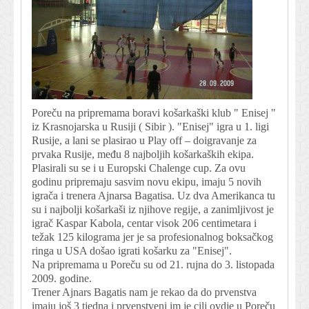
Poreču na pripremama boravi košarkaški klub " Enisej "
iz Krasnojarska u Rusiji ( Sibir ). "Enisej" igra u 1. ligi
Rusije, a lani se plasirao u Play off – doigravanje za
prvaka Rusije, među 8 najboljih košarkaških ekipa.
Plasirali su se i u Europski Chalenge cup. Za ovu
godinu pripremaju sasvim novu ekipu, imaju 5 novih
igrača i trenera Ajnarsa Bagatisa. Uz dva Amerikanca tu
su i najbolji košarkaši iz njihove regije, a zanimljivost je
igrač Kaspar Kabola, centar visok 206 centimetara i
težak 125 kilograma jer je sa profesionalnog boksačkog
ringa u USA došao igrati košarku za "Enisej".
Na pripremama u Poreču su od 21. rujna do 3. listopada
2009. godine.
Trener Ajnars Bagatis nam je rekao da do prvenstva
imaju još 3 tjedna i prvenstveni im je cilj ovdje u Poreču