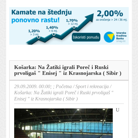
Košarka: Na Žatiki igrali Poreč i Ruski
prvoligaš " Enisej " iz Krasnojarska ( Sibir )
29.09.2009. 00:00; ;
Početna
/
Sport i rekreacija
/
Košarka: Na Žatiki igrali Poreč i Ruski prvoligaš "
Enisej " iz Krasnojarska ( Sibir )
U