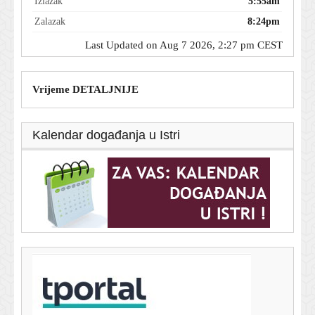
Izlazak
5:55am
Zalazak
8:24pm
Last Updated on Aug 7 2026, 2:27 pm CEST
Vrijeme DETALJNIJE
Kalendar događanja u Istri
T-portal.hr
Zahuktava se utrka za hrvatskog napadača: Gattuso ga
želi!
7. kolovoza 2026.