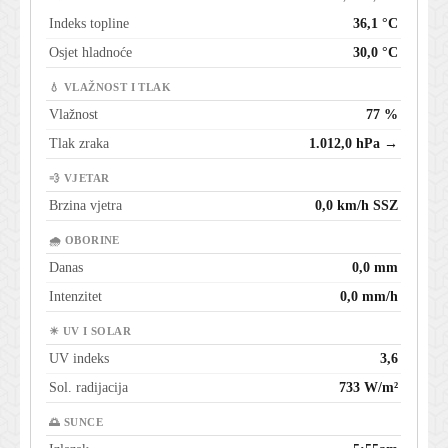
Indeks topline
36,1 °C
Osjet hladnoće
30,0 °C
💧 VLAŽNOST I TLAK
Vlažnost
77 %
Tlak zraka
1.012,0 hPa →
💨 VJETAR
Brzina vjetra
0,0 km/h SSZ
🌧 OBORINE
Danas
0,0 mm
Intenzitet
0,0 mm/h
☀ UV I SOLAR
UV indeks
3,6
Sol. radijacija
733 W/m²
🌅 SUNCE