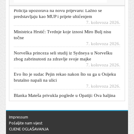
Policija upozorava na novu prijevaru: Lažno se
predstavljaju kao MUP i prijete uhićenjem
7. kolovoza 2026.
Ministrica Hrstić: Tvrdnje koje iznosi Miro Bulj nisu
točne
7. kolovoza 2026.
Norveška princeza seli studij iz Sydneya u Norvešku
zbog zabrinutosti za zdravlje svoje majke
7. kolovoza 2026.
Evo što je sudac Pejin rekao nakon što su ga u Osijeku
brutalno napali na ulici
7. kolovoza 2026.
Blanka Mateša privukla poglede u Opatiji: Ova haljina
nije mogla proći neopaženo
7. kolovoza 2026.
Elmedin Konaković: Bošnjaci su ti koji su najviše
Impressum
zakinuti u BiH
Pošaljite nam vijest
7. kolovoza 2026.
CIJENE OGLAŠAVANJA