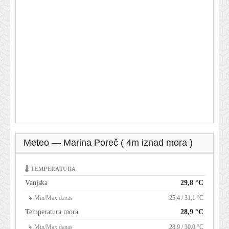
Meteo — Marina Poreč ( 4m iznad mora )
🌡 TEMPERATURA
Vanjska
29,8 °C
↳ Min/Max danas
25,4 / 31,1 °C
Temperatura mora
28,9 °C
↳ Min/Max danas
28,9 / 30,0 °C