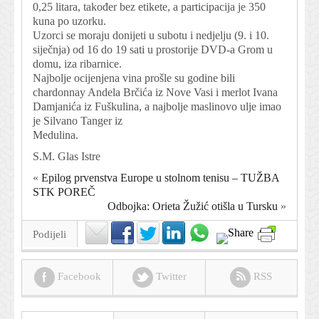
0,25 litara, također bez etikete, a participacija je 350
kuna po uzorku.
Uzorci se moraju donijeti u subotu i nedjelju (9. i 10.
siječnja) od 16 do 19 sati u prostorije DVD-a Grom u
domu, iza ribarnice.
Najbolje ocijenjena vina prošle su godine bili
chardonnay Andela Brčića iz Nove Vasi i merlot Ivana
Damjanića iz Fuškulina, a najbolje maslinovo ulje imao
je Silvano Tanger iz
Medulina.
S.M. Glas Istre
«
Epilog prvenstva Europe u stolnom tenisu – TUŽBA
STK POREČ
Odbojka: Orieta Žužić otišla u Tursku
»
Podijeli
Facebook
Twitter
RSS