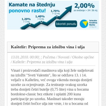
Kaštelir: Priprema za izložbu vina i ulja
13.01.2010. 00:00; ;
Početna
/
Novosti
/
Okolne općine
/
Kaštelir: Priprema za izložbu vina i ulja
Vinari i proizvodači maslinova ulja koji žele sudjelovati
na izložbi "Sveti Valentin", što se održava 13. i 14.
veljače u Kašteliru, već ovoga vikenda moraju donijeti
uzorke za ocjenjivanje. Za testiranje svakog uzorka
treba donijeti četiri butelje (0,75 litre) vina u bocama
bordolese-classic bez etikete i uplatiti 200 kuna
participacije po uzorku. Maslinari također moraju
donijeti četiri bočice ulja iste vrste, i to u bocama od