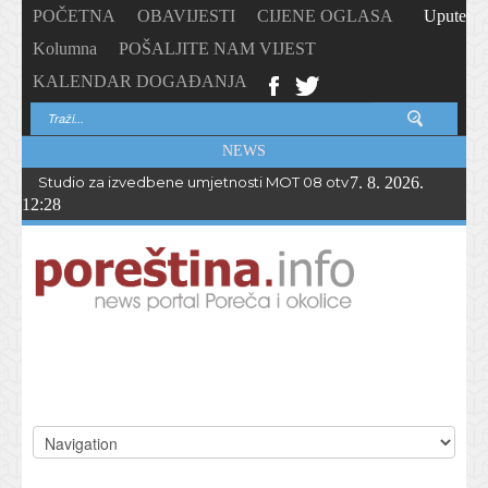
POČETNA
OBAVIJESTI
CIJENE OGLASA
Upute
Kolumna
POŠALJITE NAM VIJEST
KALENDAR DOGAĐANJA
NEWS
Studio za izvedbene umjetnosti MOT 08 otvorio upise u novu p
7. 8. 2026.
12:28