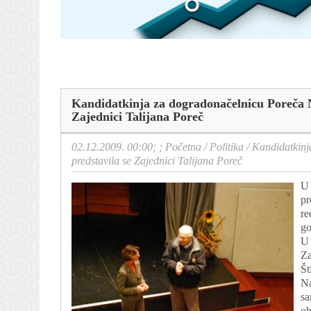
Kandidatkinja za dogradonačelnicu Poreča Na
Zajednici Talijana Poreč
02.12.2009. 00:00; ;
Početna
/
Politika
/
Kandidatkinj
predstavila se Zajednici Talijana Poreč
U 
pr
re
go
U 
Za
Št
Na
sa
ob