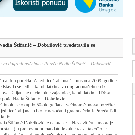
dia Štifanić – Dobrilović predstavila se
a za dogradonačelnicu Poreča Nadia Štifanić – Dobrilović
Teatrinu porečke Zajednice Talijana 1. prosinca 2009. godine
edstavila se jedina kandidatkinja za dogradonačelnicu iz
dova Talijanske nacionalne zajednice, kandidatkinja IDS-a
spođa Nadia Štifanić – Dobrilović.
Circolu se okupilo 50-ak građana, većinom članova porečke
jednice Talijana, a bio je nazočan i gradonačelnik Poreča Edi
ifanić.
dia Štifanić Dobrilović je najavila : " Nastavit ću tamo gdje
m stala ( u prethodnom mandatu lokalne vlasti također je
avljala dužnost dogradonačelnice ), a ovom mandatu akcent u