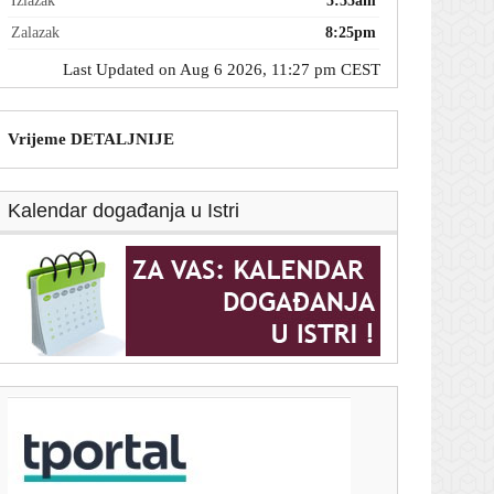
Izlazak
5:55am
Zalazak
8:25pm
Last Updated on Aug 6 2026, 11:27 pm CEST
Vrijeme DETALJNIJE
Kalendar događanja u Istri
T-portal.hr
Ključni minerali ruše rekorde: Cijena samo jednog
porasla je za 622 posto