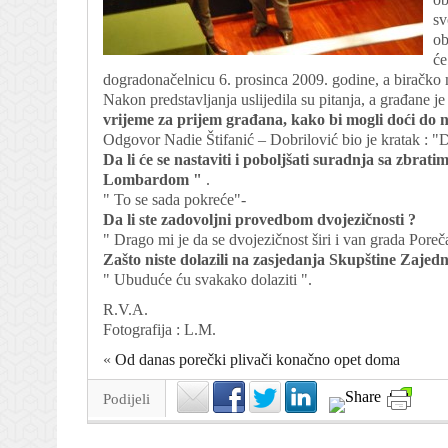
sv
ob
će
dogradonačelnicu 6. prosinca 2009. godine, a biračko mj
Nakon predstavljanja uslijedila su pitanja, a građane je
vrijeme za prijem građana, kako bi mogli doći do 
Odgovor Nadie Štifanić – Dobrilović bio je kratak : "
Da li će se nastaviti i poboljšati suradnja sa zbra
Lombardom "
.
" To se sada pokreće"-
Da li ste zadovoljni provedbom dvojezičnosti ?
" Drago mi je da se dvojezičnost širi i van grada Poreča 
Zašto niste dolazili na zasjedanja Skupštine Zajedn
" Ubuduće ću svakako dolaziti ".
R.V.A.
Fotografija : L.M.
«
Od danas porečki plivači konačno opet doma
Podijeli