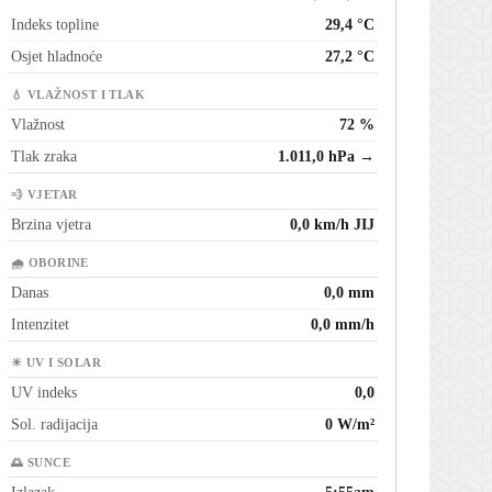
Indeks topline
29,4 °C
Osjet hladnoće
27,2 °C
💧 VLAŽNOST I TLAK
Vlažnost
72 %
Tlak zraka
1.011,0 hPa →
💨 VJETAR
Brzina vjetra
0,0 km/h JIJ
🌧 OBORINE
Danas
0,0 mm
Intenzitet
0,0 mm/h
☀ UV I SOLAR
UV indeks
0,0
Sol. radijacija
0 W/m²
🌅 SUNCE