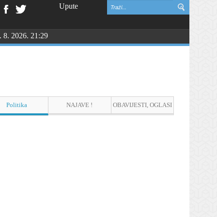
Upute
. 8. 2026. 21:29
vinske zahvalnosti i DAN HRVATSKIH BRANITELJA
Politika
NAJAVE !
OBAVIJESTI, OGLASI