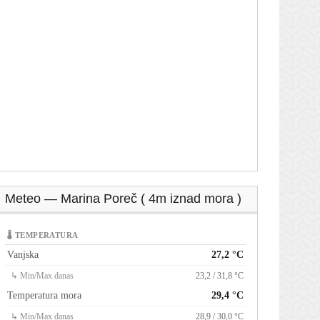
Meteo — Marina Poreč ( 4m iznad mora )
🌡 TEMPERATURA
Vanjska
27,2 °C
↳ Min/Max danas
23,2 / 31,8 °C
Temperatura mora
29,4 °C
↳ Min/Max danas
28,9 / 30,0 °C