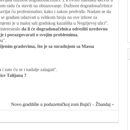
om radu ću staviti na obrazovanje. Dužnost dogradonačelnice
avljat ću profesionalno, kako i zakon predviđa. Nadam se da
 se građani odazvati u velikom broju na ove izbore za
esto je u maloj sali gradskog kazališta u Negrijevoj ulici".
 interesiralo
da li će dogradonačelnica odrediti uredovno
nje i porazgovarati o svojim problemima.
Da".
timljenim gradovima, što je sa suradnjom sa Massa
i zato ću se i nadalje zalagati".
ice Talijana ?
Novo gradilište u poduzetničkoj zoni Bujići – Žbandaj
»