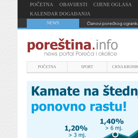
POČETNA
OBAVIJESTI
CIJENE OGLASA
KALENDAR DOGAĐANJA
NEWS
Članovi porečkog ogranka
POČETNA
SPORT
CRNA KRONI