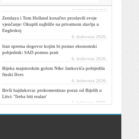
6. kolovoza 2026.
Zendaya i Tom Holland konačno proslavili svoje
vjenčanje: Okupili najbliže na privatnom slavlju u
Engleskoj
6. kolovoza 2026.
Iran sprema dogovor kojim bi postao ekonomski
pobjednik: SAD pomno prati
6. kolovoza 2026.
Rijeka majstorskim golom Nike Jankovića pobijedila
finski Ilves
6. kolovoza 2026.
Bivši hajdukovac prokomentirao poraz od Bijelih u
Litvi: 'Treba biti realan'
6. kolovoza 2026.
Rijeka dovela mladog hrvatskog reprezentativca iz
Stuttgarta?
6. kolovoza 2026.
Stiže kratki predah od paklene vrućine: Pogledajte
gdje će biti najugodnije
6. kolovoza 2026.