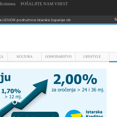
Kolumna
POŠALJITE NAM VIJEST
6
 UDVDR-podružnice Istarske županije obilježili Dan pobjede i domo
KA
KULTURA
GOSPODARSTVO
LIFESTYLE