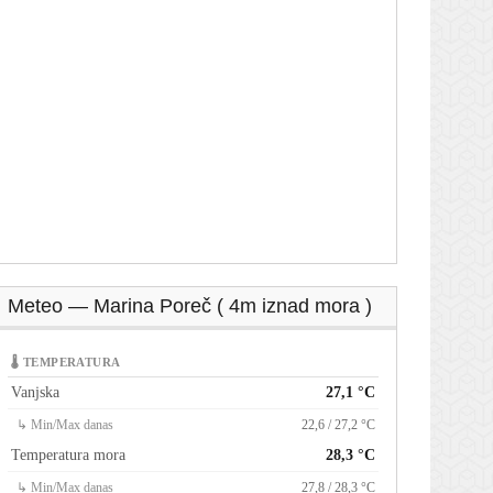
Meteo — Marina Poreč ( 4m iznad mora )
🌡 TEMPERATURA
Vanjska
27,1 °C
↳ Min/Max danas
22,6 / 27,2 °C
Temperatura mora
28,3 °C
↳ Min/Max danas
27,8 / 28,3 °C