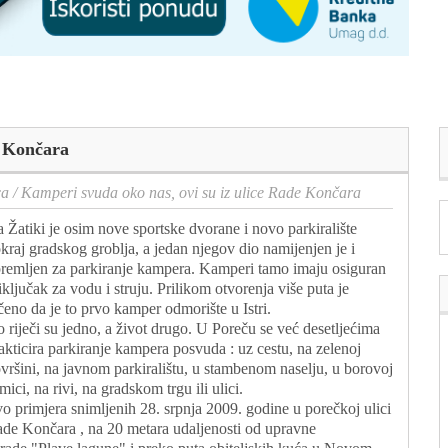
e Končara
ca
/
Kamperi svuda oko nas, ovi su iz ulice Rade Končara
 Žatiki je osim nove sportske dvorane i novo parkiralište
kraj gradskog groblja, a jedan njegov dio namijenjen je i
remljen za parkiranje kampera. Kamperi tamo imaju osiguran
iključak za vodu i struju. Prilikom otvorenja više puta je
čeno da je to prvo kamper odmorište u Istri.
 riječi su jedno, a život drugo. U Poreču se već desetljećima
akticira parkiranje kampera posvuda : uz cestu, na zelenoj
vršini, na javnom parkiralištu, u stambenom naselju, u borovoj
mici, na rivi, na gradskom trgu ili ulici.
o primjera snimljenih 28. srpnja 2009. godine u porečkoj ulici
de Končara , na 20 metara udaljenosti od upravne