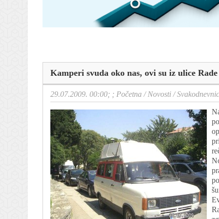
Kamperi svuda oko nas, ovi su iz ulice Rad
29.07.2009. 00:00; ;
Početna
/
Novosti
/
Svakodnevni
Na
po
op
pr
re
No
pr
po
šu
Ev
Ra