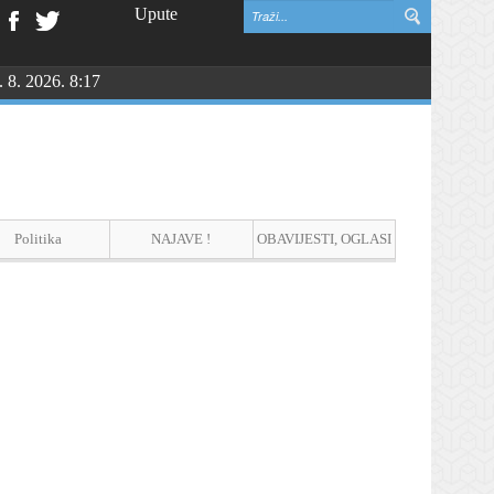
Upute
. 8. 2026. 8:17
NGU
Politika
NAJAVE !
OBAVIJESTI, OGLASI