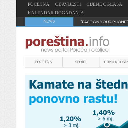
POČETNA
OBAVIJESTI
CIJENE OGLASA
KALENDAR DOGAĐANJA
NEWS
“FACE ON YOUR PHONE”
POČETNA
SPORT
CRNA KRONI