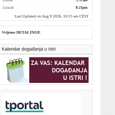
Izlazak
5:57am
Zalazak
8:21pm
Last Updated on Aug 9 2026, 10:15 am CEST
Vrijeme DETALJNIJE
Kalendar događanja u Istri
T-portal.hr
Ruska prijetnja Europi nalazi se u susjedstvu? U
gradu na granici će izbiti kriza