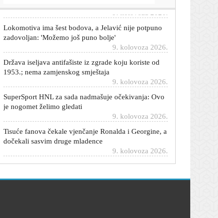
9. kolovoza 2026.
Lokomotiva ima šest bodova, a Jelavić nije potpuno
zadovoljan: 'Možemo još puno bolje'
9. kolovoza 2026.
Država iseljava antifašiste iz zgrade koju koriste od
1953.; nema zamjenskog smještaja
9. kolovoza 2026.
SuperSport HNL za sada nadmašuje očekivanja: Ovo
je nogomet želimo gledati
9. kolovoza 2026.
Tisuće fanova čekale vjenčanje Ronalda i Georgine, a
dočekali sasvim druge mladence
9. kolovoza 2026.
Garcia odlučio: Ovo je prvih 11 Hajduka za važnu
utakmicu s Istrom
9. kolovoza 2026.
Prijatelji na koje uvijek možete računati: Ovi
horoskopski znakovi neće vas napustiti ni u najtežim
trenucima
9. kolovoza 2026.