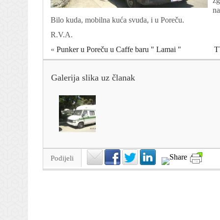
zg
na
Bilo kuda, mobilna kuća svuda, i u Poreču.
R.V.A.
«
Punker u Poreču u Caffe baru " Lamai "
T
Galerija slika uz članak
Podijeli