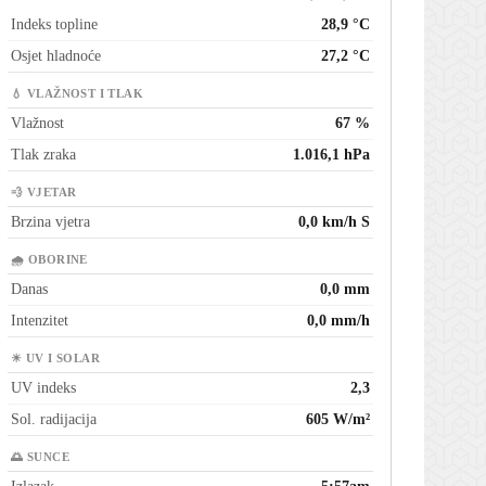
Indeks topline
28,9 °C
Osjet hladnoće
27,2 °C
💧 VLAŽNOST I TLAK
Vlažnost
67 %
Tlak zraka
1.016,1 hPa
💨 VJETAR
Brzina vjetra
0,0 km/h S
🌧 OBORINE
Danas
0,0 mm
Intenzitet
0,0 mm/h
☀ UV I SOLAR
UV indeks
2,3
Sol. radijacija
605 W/m²
🌅 SUNCE