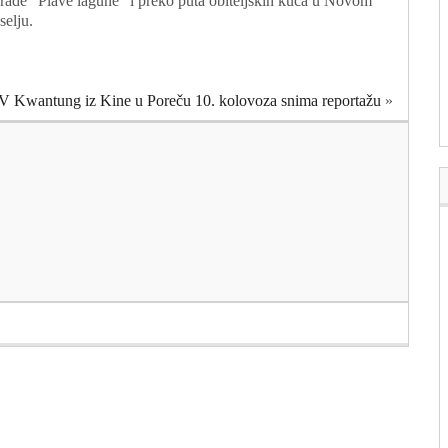
rade "Plave lagune" i preko puta obiteljskih kuća u Novom
selju.
V Kwantung iz Kine u Poreču 10. kolovoza snima reportažu
»