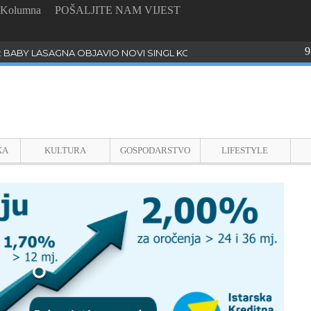
Kolumna
POŠALJITE NAM VIJEST
9
: BABY LASAGNA OBJAVIO NOVI SINGL KOJI PROGOVARA O BULLYI
KA
KULTURA
GOSPODARSTVO
LIFESTYLE