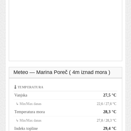
Meteo — Marina Poreč ( 4m iznad mora )
🌡 TEMPERATURA
Vanjska
27,5 °C
↳ Min/Max danas
22,6 / 27,6 °C
Temperatura mora
28,3 °C
↳ Min/Max danas
27,8 / 28,3 °C
Indeks topline
29,4 °C