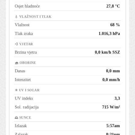
Osjet hladnoće
27,8 °C
💧 VLAŽNOST I TLAK
Vlažnost
68 %
Tlak zraka
1.016,3 hPa
💨 VJETAR
Brzina vjetra
0,0 km/h SSZ
🌧 OBORINE
Danas
0,0 mm
Intenzitet
0,0 mm/h
☀ UV I SOLAR
UV indeks
3,3
Sol. radijacija
715 W/m²
🌅 SUNCE
Izlazak
5:57am
Zalazak
8:21pm