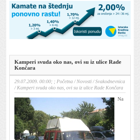
Kamperi svuda oko nas, ovi su iz ulice Rade
Končara
29.07.2009. 00:00; ;
Početna
/
Novosti
/
Svakodnevnica
/
Kamperi svuda oko nas, ovi su iz ulice Rade Končara
Na