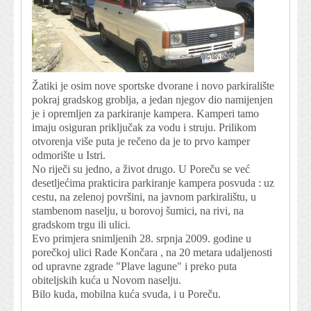
Žatiki je osim nove sportske dvorane i novo parkiralište
pokraj gradskog groblja, a jedan njegov dio namijenjen
je i opremljen za parkiranje kampera. Kamperi tamo
imaju osiguran priključak za vodu i struju. Prilikom
otvorenja više puta je rečeno da je to prvo kamper
odmorište u Istri.
No riječi su jedno, a život drugo. U Poreču se već
desetljećima prakticira parkiranje kampera posvuda : uz
cestu, na zelenoj površini, na javnom parkiralištu, u
stambenom naselju, u borovoj šumici, na rivi, na
gradskom trgu ili ulici.
Evo primjera snimljenih 28. srpnja 2009. godine u
porečkoj ulici Rade Končara , na 20 metara udaljenosti
od upravne zgrade "Plave lagune" i preko puta
obiteljskih kuća u Novom naselju.
Bilo kuda, mobilna kuća svuda, i u Poreču.