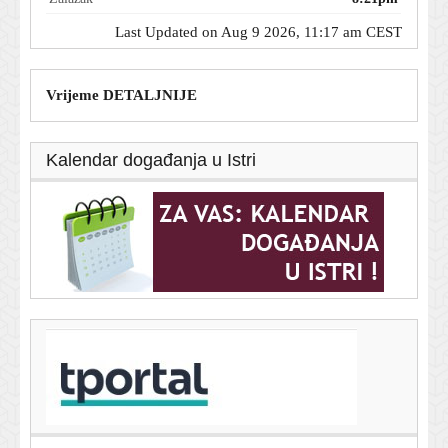
Last Updated on Aug 9 2026, 11:17 am CEST
Vrijeme DETALJNIJE
Kalendar događanja u Istri
T-portal.hr
ADAC roditeljima savjetuje kada ljeti krenuti na put s
bebom: Nije svejedno u koje doba dana vozite
9. kolovoza 2026.
Princ Harry i Meghan zablistali na humanitarnoj večeri: