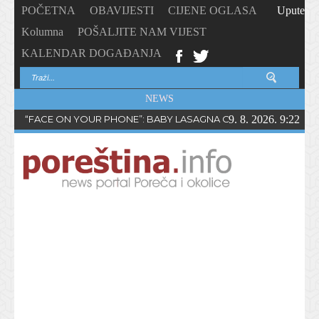
POČETNA
OBAVIJESTI
CIJENE OGLASA
Upute
Kolumna
POŠALJITE NAM VIJEST
KALENDAR DOGAĐANJA
NEWS
“FACE ON YOUR PHONE”: BABY LASAGNA OBJAVIO NOVI SING
9. 8. 2026. 9:22