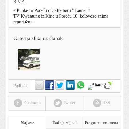
R.V.A.
«
Punker u Poreču u Caffe baru " Lamai "
TV Kwantung iz Kine u Poreču 10. kolovoza snima
reportažu
»
Galerija slika uz članak
Podijeli
Facebook
Twitter
RSS
Najave
Zadnje vijesti
Prognoza
vremena