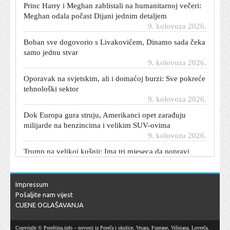
Meghan odala počast Dijani jednim detaljem
9. kolovoza 2026.
Boban sve dogovorio s Livakovićem, Dinamo sada čeka
samo jednu stvar
9. kolovoza 2026.
Oporavak na svjetskim, ali i domaćoj burzi: Sve pokreće
tehnološki sektor
9. kolovoza 2026.
Dok Europa gura struju, Amerikanci opet zarađuju
milijarde na benzincima i velikim SUV-ovima
9. kolovoza 2026.
Trump na velikoj kušnji: Ima tri mjeseca da popravi
imidž, inače bi mogao izgubiti sve
9. kolovoza 2026.
Nova senzacija mladih Hrvatica na Svjetskom
Impressum
prvenstvu: Nakon Brazila, pala i moćna Španjolska
Pošaljite nam vijest
9. kolovoza 2026.
CIJENE OGLAŠAVANJA
Države mijenjaju pristup električnim autima: Ono što je
godinama bilo besplatno više neće biti
Copyright © Poreština.info – novosti iz Poreča i okolice, Vrsara, Funtane, Višnjana, Lovreča,