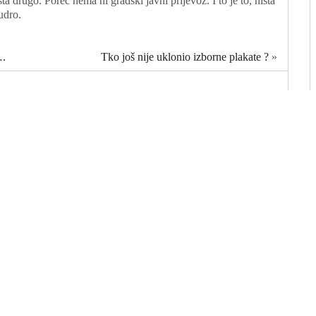
šta drugo. Poreč nema ni gradski javni prijevoz. I to je to, ništa
dro.
….
Tko još nije uklonio izborne plakate ?
»