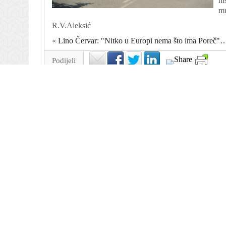
ni
mu
R.V.Aleksić
«
Lino Červar: "Nitko u Europi nema što ima Poreč"
Podijeli