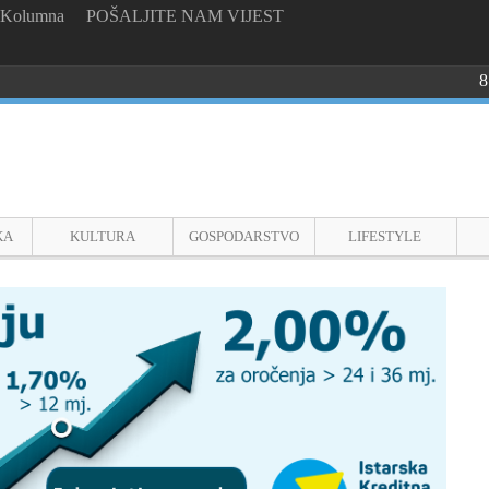
Kolumna
POŠALJITE NAM VIJEST
8
KA
KULTURA
GOSPODARSTVO
LIFESTYLE