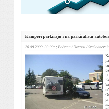
Kamperi parkiraju i na parkiralištu autobu
26.08.2009. 00:00; ;
Početna
/
Novosti
/
Svakodnevni
Ka
pa
ta
pa
U 
Ka
ka
oč
Od
pr
is