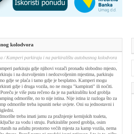
snog kolodvora
ca
/
Kamperi parkiraju i na parkiralištu autobusnog kolodvora
mperi parkiraju gdje njihovi vozači pronađu slobodno mjesto,
rkiraju i na dozvoljenim i nedozvoljenim mjestima, parkiraju
mo gdje se plaća i tamo gdje je besplatno. Kamperi mogu
rkirati gdje i druga vozila, no ne mogu "kampirati" ili noćiti.
Poreču je više puta rečeno da je na parkiralištu kod groblja
mping odmorište, no to nije istina. Nije istina iz razloga što za
mp odmorište treba ispuniti neke uvjete. Oni su jednostavni i
igledni.
morište treba imati jamu za pražnjenje kemijskih toaleta,
iključke za vodu i struju. Parkiralište pored groblja, osim
crtanih na asfaltu prostorno većih mjesta za kamp vozila, nema