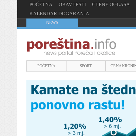
POČETNA
OBAVIJESTI
CIJENE OGLASA
KALENDAR DOGAĐANJA
NEWS
POČETNA
SPORT
CRNA KRONI