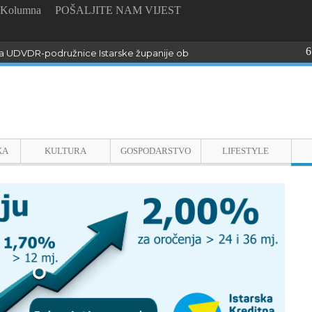
Kolumna
POŠALJITE NAM VIJEST
6
 UDVDR-podružnice Istarske županije obilježili Dan pobjede i domo
KA
KULTURA
GOSPODARSTVO
LIFESTYLE