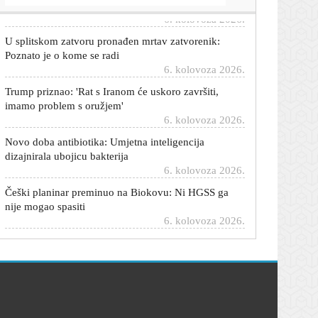
6. kolovoza 2026.
U splitskom zatvoru pronađen mrtav zatvorenik:
Poznato je o kome se radi
6. kolovoza 2026.
Trump priznao: 'Rat s Iranom će uskoro završiti,
imamo problem s oružjem'
6. kolovoza 2026.
Novo doba antibiotika: Umjetna inteligencija
dizajnirala ubojicu bakterija
6. kolovoza 2026.
Češki planinar preminuo na Biokovu: Ni HGSS ga
nije mogao spasiti
6. kolovoza 2026.
Ključni minerali ruše rekorde: Cijena samo jednog
porasla je za 622 posto
6. kolovoza 2026.
Zendaya i Tom Holland konačno proslavili svoje
vjenčanje: Okupili najbliže na privatnom slavlju u
Engleskoj
6. kolovoza 2026.