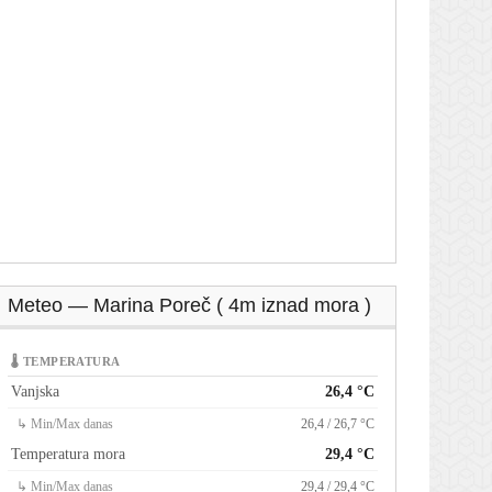
Meteo — Marina Poreč ( 4m iznad mora )
🌡 TEMPERATURA
Vanjska
26,4 °C
↳ Min/Max danas
26,4 / 26,7 °C
Temperatura mora
29,4 °C
↳ Min/Max danas
29,4 / 29,4 °C