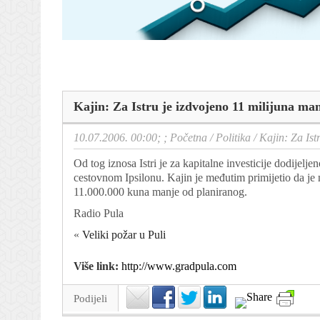
Kajin: Za Istru je izdvojeno 11 milijuna ma
10.07.2006. 00:00; ;
Početna
/
Politika
/
Kajin: Za Ist
Od tog iznosa Istri je za kapitalne investicije dodijel
cestovnom Ipsilonu. Kajin je međutim primijetio da je
11.000.000 kuna manje od planiranog.
Radio Pula
«
Veliki požar u Puli
Više link:
http://www.gradpula.com
Podijeli