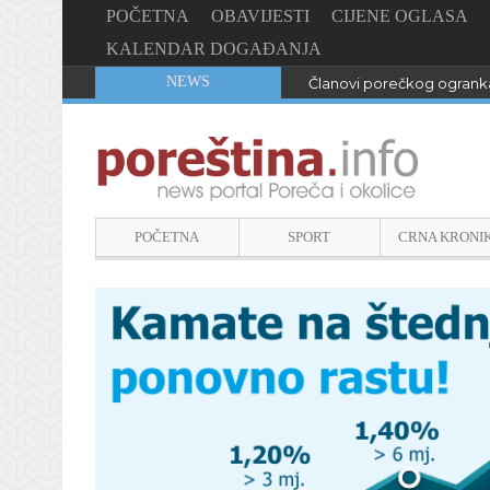
POČETNA
OBAVIJESTI
CIJENE OGLASA
KALENDAR DOGAĐANJA
NEWS
Članovi porečkog ogranka
POČETNA
SPORT
CRNA KRONI