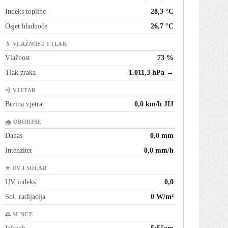
Indeks topline
28,3 °C
Osjet hladnoće
26,7 °C
💧 VLAŽNOST I TLAK
Vlažnost
73 %
Tlak zraka
1.011,3 hPa →
💨 VJETAR
Brzina vjetra
0,0 km/h JIJ
🌧 OBORINE
Danas
0,0 mm
Intenzitet
0,0 mm/h
☀ UV I SOLAR
UV indeks
0,0
Sol. radijacija
0 W/m²
🌅 SUNCE