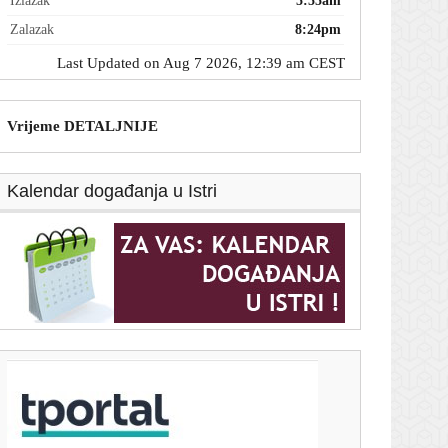
Izlazak
5:55am
Zalazak
8:24pm
Last Updated on Aug 7 2026, 12:39 am CEST
Vrijeme DETALJNIJE
Kalendar događanja u Istri
T-portal.hr
Dnevni horoskop za 7. kolovoza 2026. - što vam
zvijezde danas donose