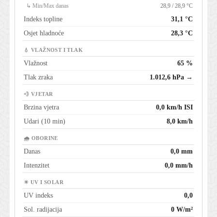
↳ Min/Max danas
28,9 / 28,9 °C
Indeks topline
31,1 °C
Osjet hladnoće
28,3 °C
💧 VLAŽNOST I TLAK
Vlažnost
65 %
Tlak zraka
1.012,6 hPa →
💨 VJETAR
Brzina vjetra
0,0 km/h ISI
Udari (10 min)
8,0 km/h
🌧 OBORINE
Danas
0,0 mm
Intenzitet
0,0 mm/h
☀ UV I SOLAR
UV indeks
0,0
Sol. radijacija
0 W/m²