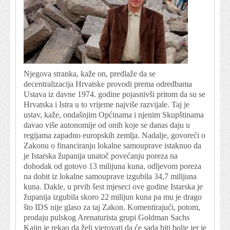
Njegova stranka, kaže on, predlaže da se
decentralizacija Hrvatske provodi prema odredbama
Ustava iz davne 1974. godine pojasnivši pritom da su se
Hrvatska i Istra u to vrijeme najviše razvijale. Taj je
ustav, kaže, ondašnjim Općinama i njenim Skupštinama
davao više autonomije od onih koje se danas daju u
regijama zapadno europskih zemlja. Nadalje, govoreći o
Zakonu o financiranju lokalne samouprave istaknuo da
je Istarska županija unatoč povećanju poreza na
dohodak od gotovo 13 milijuna kuna, odljevom poreza
na dobit iz lokalne samouprave izgubila 34,7 milijuna
kuna. Dakle, u prvih šest mjeseci ove godine Istarska je
županija izgubila skoro 22 milijun kuna pa mu je drago
što IDS nije glaso za taj Zakon. Komentirajući, potom,
prodaju pulskog Arenaturista grupi Goldman Sachs
Kajin je rekao da želi vjerovati da će sada biti bolje jer je