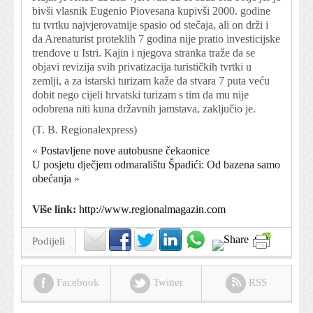
bivši vlasnik Eugenio Piovesana kupivši 2000. godine
tu tvrtku najvjerovatnije spasio od stečaja, ali on drži i
da Arenaturist proteklih 7 godina nije pratio investicijske
trendove u Istri. Kajin i njegova stranka traže da se
objavi revizija svih privatizacija turističkih tvrtki u
zemlji, a za istarski turizam kaže da stvara 7 puta veću
dobit nego cijeli hrvatski turizam s tim da mu nije
odobrena niti kuna državnih jamstava, zaključio je.
(T. B. Regionalexpress)
«
Postavljene nove autobusne čekaonice
U posjetu dječjem odmaralištu Špadići: Od bazena samo
obećanja
»
Više link:
http://www.regionalmagazin.com
Podijeli
Facebook
Twitter
RSS