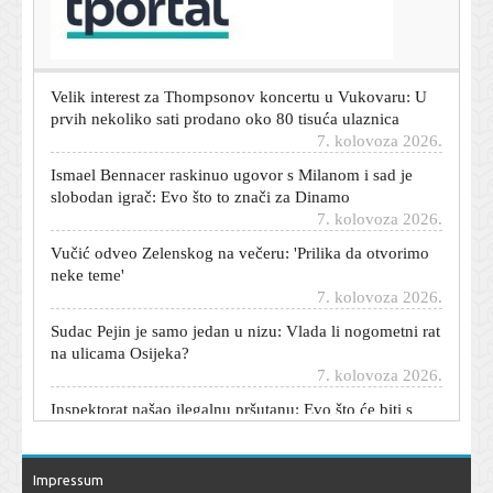
Sindrom 'samo da malo prilegnem': Najgore stvari koje
možete napraviti vlastitom želucu nakon obilnog obroka
7. kolovoza 2026.
Velik interest za Thompsonov koncertu u Vukovaru: U
prvih nekoliko sati prodano oko 80 tisuća ulaznica
7. kolovoza 2026.
Ismael Bennacer raskinuo ugovor s Milanom i sad je
slobodan igrač: Evo što to znači za Dinamo
7. kolovoza 2026.
Vučić odveo Zelenskog na večeru: 'Prilika da otvorimo
neke teme'
7. kolovoza 2026.
Sudac Pejin je samo jedan u nizu: Vlada li nogometni rat
na ulicama Osijeka?
7. kolovoza 2026.
Inspektorat našao ilegalnu pršutanu: Evo što će biti s
1000 komada delicija
7. kolovoza 2026.
Stiglo osvježenje: U ovim dijelovima Hrvatske
Impressum
temperatura pala s 34 na 19 stupnjeva