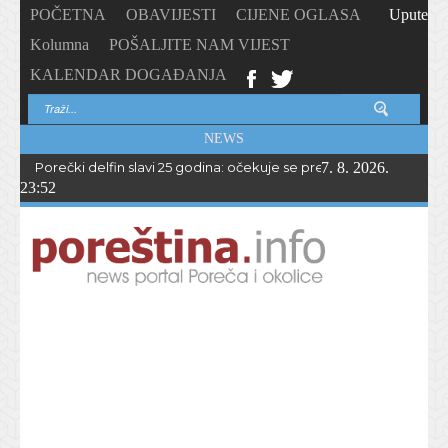
POČETNA
OBAVIJESTI
CIJENE OGLASA
Upute
Kolumna
POŠALJITE NAM VIJEST
KALENDAR DOGAĐANJA
NEWS
Porečki delfin slavi 25 godina: očekuje se preko 1.700 sudionika 
7. 8. 2026.
23:52