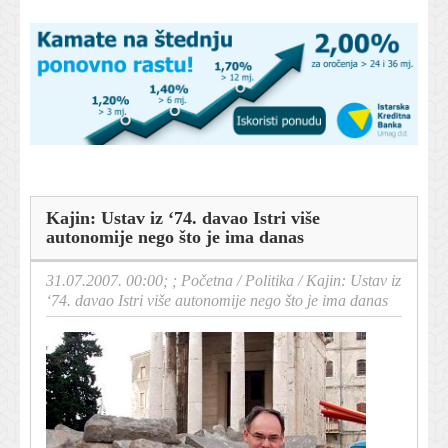
Kajin: Ustav iz ‘74. davao Istri više
autonomije nego što je ima danas
31.07.2007. 00:00; ;
Početna
/
Politika
/
Kajin: Ustav iz
‘74. davao Istri više autonomije nego što je ima danas