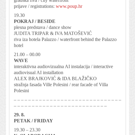
gradska riva / city waterfront
prijave / registrations:
www.poup.hr
19.30
POKRAJ / BESIDE
plesna predstava / dance show
JUDITA TRIPAR & IVA MATOŠEVIĆ
riva iza hotela Palazzo / waterfront behind the Palazzo
hotel
21.00 – 00.00
WAVE
interaktivna audiovizualna AI instalacija / interactive
audiovisual AI installation
ALEX BRAJKOVIĆ & IDA BLAŽIČKO
stražnja fasada Ville Polesini / rear facade of Villa
Polesini
– – – – – – – – – – – – – – – – – – – – – – – – – – – – – –
– – – – – – – – – – – – – – – – – – – – – – – – – –
29. 8.
PETAK / FRIDAY
19.30 – 23.30