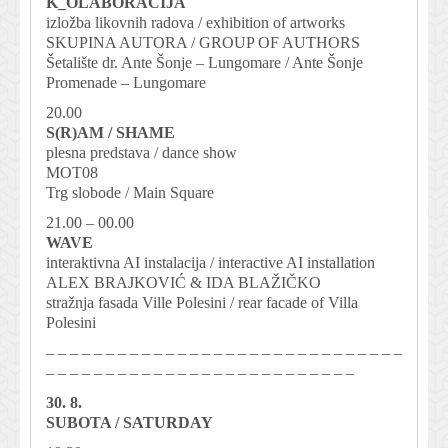
K_OLABORACIJA
izložba likovnih radova / exhibition of artworks
SKUPINA AUTORA / GROUP OF AUTHORS
Šetalište dr. Ante Šonje – Lungomare / Ante Šonje
Promenade – Lungomare
20.00
S(R)AM / SHAME
plesna predstava / dance show
MOT08
Trg slobode / Main Square
21.00 – 00.00
WAVE
interaktivna AI instalacija / interactive AI installation
ALEX BRAJKOVIĆ & IDA BLAŽIČKO
stražnja fasada Ville Polesini / rear facade of Villa
Polesini
– – – – – – – – – – – – – – – – – – – – – – – – – – – – – –
– – – – – – – – – – – – – – – – – – – – – – – – – –
30. 8.
SUBOTA / SATURDAY