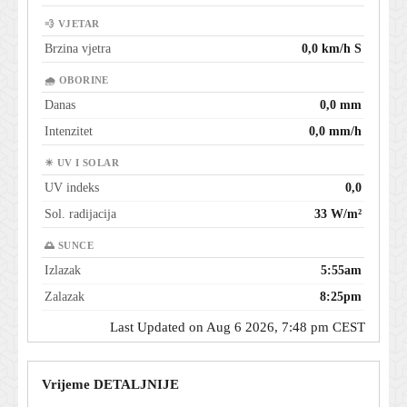
💨 VJETAR
Brzina vjetra
0,0 km/h S
🌧 OBORINE
Danas
0,0 mm
Intenzitet
0,0 mm/h
☀ UV I SOLAR
UV indeks
0,0
Sol. radijacija
33 W/m²
🌅 SUNCE
Izlazak
5:55am
Zalazak
8:25pm
Last Updated on Aug 6 2026, 7:48 pm CEST
Vrijeme DETALJNIJE