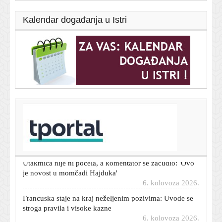
Kalendar događanja u Istri
T-portal.hr
Žalgiris izjednačio protiv Hajduka u neobičnoj utakmici!
Pogledajte situacije
6. kolovoza 2026.
Utakmica nije ni počela, a komentator se začudio: 'Ovo
je novost u momčadi Hajduka'
6. kolovoza 2026.
Francuska staje na kraj neželjenim pozivima: Uvode se
stroga pravila i visoke kazne
6. kolovoza 2026.