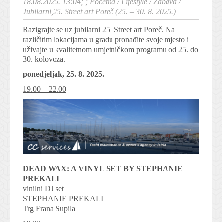
18.08.2025. 13:04; ;
Početna
/
Lifestyle
/
Zabava
/
Jubilarni,25. Street art Poreč (25. – 30. 8. 2025.)
Razigrajte se uz jubilarni 25. Street art Poreč. Na
različitim lokacijama u gradu pronađite svoje mjesto i
uživajte u kvalitetnom umjetničkom programu od 25. do
30. kolovoza.
ponedjeljak, 25. 8. 2025.
19.00 – 22.00
DEAD WAX: A VINYL SET BY STEPHANIE
PREKALI
vinilni DJ set
STEPHANIE PREKALI
Trg Frana Supila