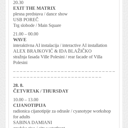
20.30
EXIT THE MATRIX
plesna predstava / dance show
USB POREČ
Trg slobode / Main Square
21.00 – 00.00
WAVE
interaktivna AI instalacija / interactive AI installation
ALEX BRAJKOVIĆ & IDA BLAŽIČKO
stražnja fasada Ville Polesini / rear facade of Villa
Polesini
– – – – – – – – – – – – – – – – – – – – – – – – – – – – – –
– – – – – – – – – – – – – – – – – – – – – – – – – –
28. 8.
ČETVRTAK / THURSDAY
10.00 – 13.00
CIJANOTIPIJA
radionica cijanotipije za odrasle / cyanotype workshop
for adults
SABINA DAMIANI