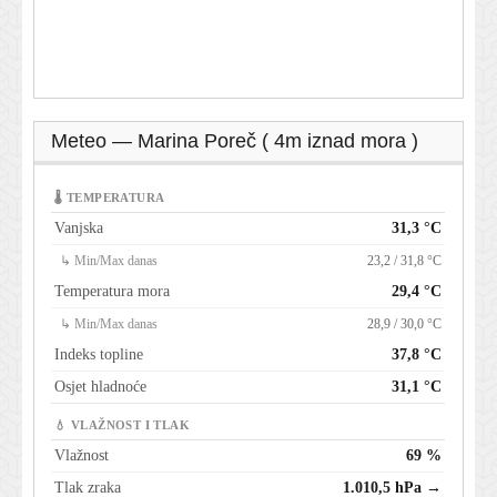
Meteo — Marina Poreč ( 4m iznad mora )
🌡 TEMPERATURA
Vanjska
31,3 °C
↳ Min/Max danas
23,2 / 31,8 °C
Temperatura mora
29,4 °C
↳ Min/Max danas
28,9 / 30,0 °C
Indeks topline
37,8 °C
Osjet hladnoće
31,1 °C
💧 VLAŽNOST I TLAK
Vlažnost
69 %
Tlak zraka
1.010,5 hPa →