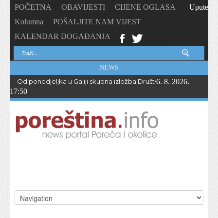
POČETNA
OBAVIJESTI
CIJENE OGLASA
Upute
Kolumna
POŠALJITE NAM VIJEST
KALENDAR DOGAĐANJA
NEWS
Od ponedjeljka u Galiji skupna izložba Društva likovnih stvaratelja
6. 8. 2026.
17:50