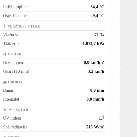
Indeks topline
34,4 °C
Osjet hladnoće
29,4 °C
💧 VLAŽNOST I TLAK
Vlažnost
71 %
Tlak zraka
1.013,7 hPa
💨 VJETAR
Brzina vjetra
0,0 km/h Z
Udari (10 min)
3,2 km/h
🌧 OBORINE
Danas
0,0 mm
Intenzitet
0,0 mm/h
☀ UV I SOLAR
UV indeks
1,7
Sol. radijacija
515 W/m²