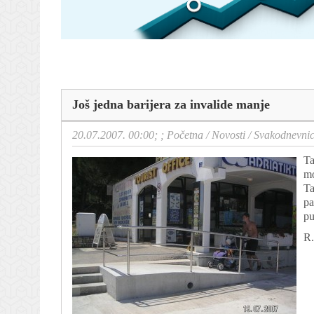
Još jedna barijera za invalide manje
20.07.2007. 00:00; ;
Početna
/
Novosti
/
Svakodnevni
Ta
mo
Ta
pa
pu
R.