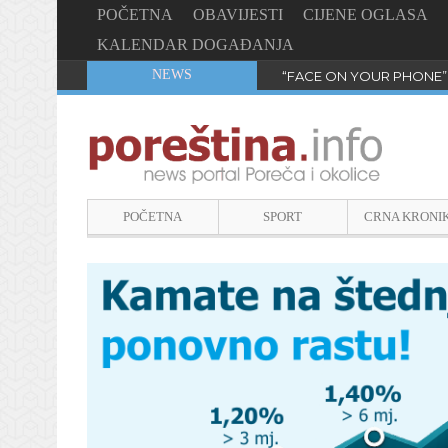
POČETNA
OBAVIJESTI
CIJENE OGLASA
KALENDAR DOGAĐANJA
NEWS
“FACE ON YOUR PHONE”
POČETNA
SPORT
CRNA KRONI