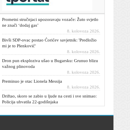
8. kolovoza 2026.
Prometni stručnjaci upozoravaju vozače: Žuto svjetlo
ne znači ‘dodaj gas’
8. kolovoza 2026.
Bivši SDP-ovac postao Ćorićev savjetnik: 'Predložio
mi je to Plenković'
8. kolovoza 2026.
Dron pun eksploziva ušao u Bugarsku: Grunuo blizu
važnog plinovoda
8. kolovoza 2026.
Preminuo je otac Lionela Messija
8. kolovoza 2026.
Driftao, skoro se zabio u ljude na cesti i sve snimao:
Policija uhvatila 22-godišnjaka
8. kolovoza 2026.
Ana Ivanović pokazala dva savršena ljetna looka:
Bira odvažne boje i ženstvene krojeve
8. kolovoza 2026.
Motor su gotovo godinu dana držali upaljenim: Kad