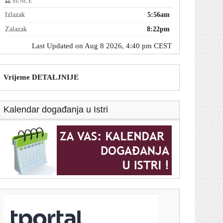
🌅 SUNCE
Izlazak
5:56am
Zalazak
8:22pm
Last Updated on Aug 8 2026, 4:40 pm CEST
Vrijeme DETALJNIJE
Kalendar događanja u Istri
T-portal.hr
AI agenti su rastuća prijetnja vašim podacima. Evo
što možete poduzeti