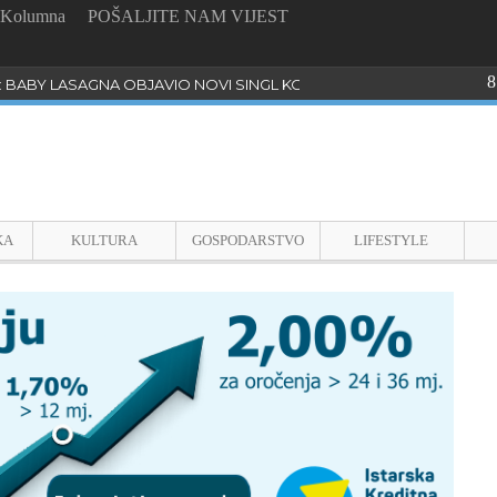
Kolumna
POŠALJITE NAM VIJEST
8
: BABY LASAGNA OBJAVIO NOVI SINGL KOJI PROGOVARA O BULLYI
KA
KULTURA
GOSPODARSTVO
LIFESTYLE