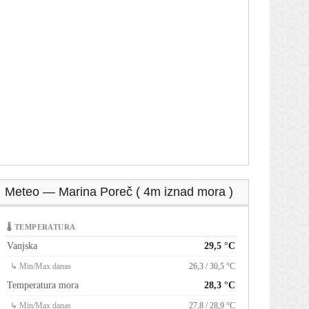
Meteo — Marina Poreč ( 4m iznad mora )
🌡 TEMPERATURA
Vanjska
29,5 °C
↳ Min/Max danas
26,3 / 30,5 °C
Temperatura mora
28,3 °C
↳ Min/Max danas
27,8 / 28,9 °C