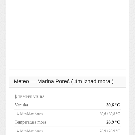
Meteo — Marina Poreč ( 4m iznad mora )
🌡 TEMPERATURA
Vanjska
30,6 °C
↳ Min/Max danas
30,6 / 30,8 °C
Temperatura mora
28,9 °C
↳ Min/Max danas
28,9 / 28,9 °C