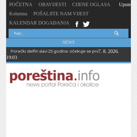
POČETNA
OBAVIJESTI
CIJENE OGLASA
Upute
Kolumna
POŠALJITE NAM VIJEST
KALENDAR DOGAĐANJA
NEWS
Porečki delfin slavi 25 godina: očekuje se preko 1.700 sudionika 
7. 8. 2026.
19:03