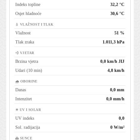
Indeks topline
32,2 °C
Osjet hladnoće
30,6 °C
💧 VLAŽNOST I TLAK
Vlažnost
51 %
Tlak zraka
1.011,3 hPa
💨 VJETAR
Brzina vjetra
0,0 km/h JIJ
Udari (10 min)
4,8 km/h
🌧 OBORINE
Danas
0,0 mm
Intenzitet
0,0 mm/h
☀ UV I SOLAR
UV indeks
0,0
Sol. radijacija
0 W/m²
🌅 SUNCE