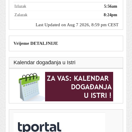
Izlazak
5:56am
Zalazak
8:24pm
Last Updated on Aug 7 2026, 8:59 pm CEST
Vrijeme DETALJNIJE
Kalendar događanja u Istri
T-portal.hr
Milinović zaprijetio: Ako nadležni ne reagiraju,
dolazimo u Zagreb