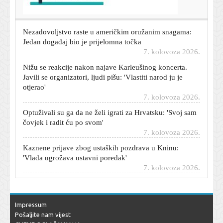
7. kolovoza 2026.
Nezadovoljstvo raste u američkim oružanim snagama:
Jedan događaj bio je prijelomna točka
7. kolovoza 2026.
Nižu se reakcije nakon najave Karleušinog koncerta.
Javili se organizatori, ljudi pišu: 'Vlastiti narod ju je
otjerao'
7. kolovoza 2026.
Optuživali su ga da ne želi igrati za Hrvatsku: 'Svoj sam
čovjek i radit ću po svom'
7. kolovoza 2026.
Kaznene prijave zbog ustaških pozdrava u Kninu:
'Vlada ugrožava ustavni poredak'
7. kolovoza 2026.
Kolone i zabrane na hrvatskim autocestama: U Sisku
prekinut promet
7. kolovoza 2026.
Impressum
Hrvat stvorio sustav koji koristi cijeli Amazon: Bilo je
Pošaljite nam vijest
potrebno samo osam tjedana