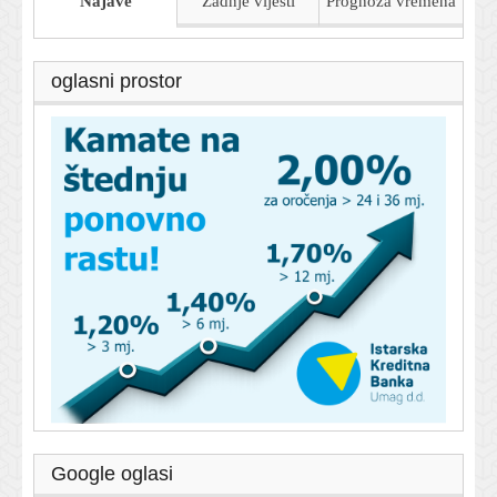
Najave
Zadnje vijesti
Prognoza
vremena
oglasni prostor
Google oglasi