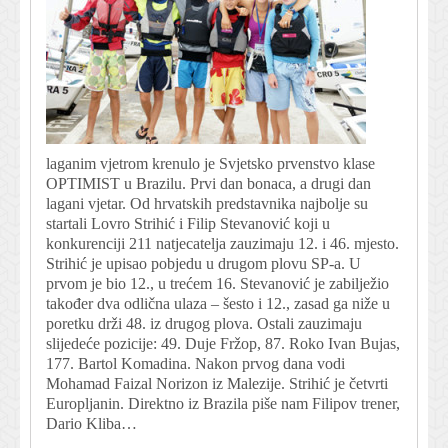
laganim vjetrom krenulo je Svjetsko prvenstvo klase
OPTIMIST u Brazilu. Prvi dan bonaca, a drugi dan
lagani vjetar. Od hrvatskih predstavnika najbolje su
startali Lovro Strihić i Filip Stevanović koji u
konkurenciji 211 natjecatelja zauzimaju 12. i 46. mjesto.
Strihić je upisao pobjedu u drugom plovu SP-a. U
prvom je bio 12., u trećem 16. Stevanović je zabilježio
također dva odlična ulaza – šesto i 12., zasad ga niže u
poretku drži 48. iz drugog plova. Ostali zauzimaju
slijedeće pozicije: 49. Duje Fržop, 87. Roko Ivan Bujas,
177. Bartol Komadina. Nakon prvog dana vodi
Mohamad Faizal Norizon iz Malezije. Strihić je četvrti
Europljanin. Direktno iz Brazila piše nam Filipov trener,
Dario Kliba…