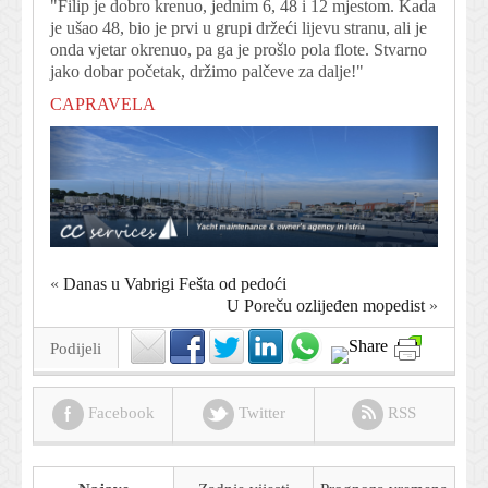
"Filip je dobro krenuo, jednim 6, 48 i 12 mjestom. Kada
je ušao 48, bio je prvi u grupi držeći lijevu stranu, ali je
onda vjetar okrenuo, pa ga je prošlo pola flote. Stvarno
jako dobar početak, držimo palčeve za dalje!"
CAPRAVELA
«
Danas u Vabrigi Fešta od pedoći
U Poreču ozlijeđen mopedist
»
Podijeli
Facebook
Twitter
RSS