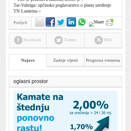
Tar-Vabriga: općinsko poglavarstvo o planu uređenje
TN Lanterna
»
Podijeli
Facebook
Twitter
RSS
Najave
Zadnje vijesti
Prognoza
vremena
oglasni prostor