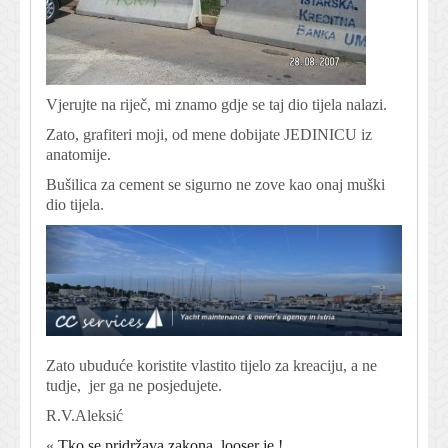
Vjerujte na riječ, mi znamo gdje se taj dio tijela nalazi.
Zato, grafiteri moji, od mene dobijate JEDINICU iz
anatomije.
Bušilica za cement se sigurno ne zove kao onaj muški
dio tijela.
Zato ubuduće koristite vlastito tijelo za kreaciju, a ne
tudje, jer ga ne posjedujete.
R.V.Aleksić
«
Tko se pridržava zakona, looser je !