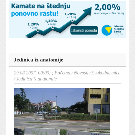
Jedinica iz anatomije
29.08.2007. 00:00; ;
Početna
/
Novosti
/
Svakodnevnica
/
Jedinica iz anatomije