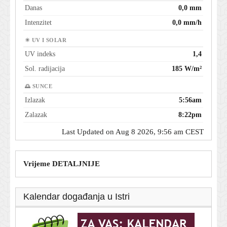
Danas
0,0 mm
Intenzitet
0,0 mm/h
☀ UV I SOLAR
UV indeks
1,4
Sol. radijacija
185 W/m²
🌅 SUNCE
Izlazak
5:56am
Zalazak
8:22pm
Last Updated on Aug 8 2026, 9:56 am CEST
Vrijeme DETALJNIJE
Kalendar događanja u Istri