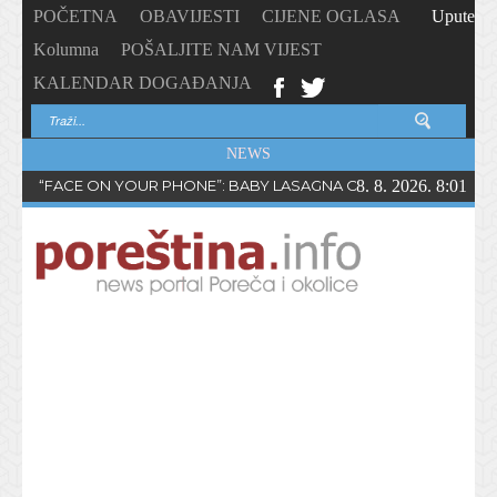
POČETNA
OBAVIJESTI
CIJENE OGLASA
Upute
Kolumna
POŠALJITE NAM VIJEST
KALENDAR DOGAĐANJA
NEWS
“FACE ON YOUR PHONE”: BABY LASAGNA OBJAVIO NOVI SING
8. 8. 2026. 8:01