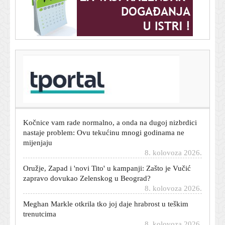
T-portal.hr
Mehaničari upozoravaju: Ovaj slatkasti miris u kabini
može otkriti ozbiljan kvar
8. kolovoza 2026.
Kočnice vam rade normalno, a onda na dugoj nizbrdici
nastaje problem: Ovu tekućinu mnogi godinama ne
mijenjaju
8. kolovoza 2026.
Oružje, Zapad i 'novi Tito' u kampanji: Zašto je Vučić
zapravo dovukao Zelenskog u Beograd?
8. kolovoza 2026.
Meghan Markle otkrila tko joj daje hrabrost u teškim
trenutcima
8. kolovoza 2026.