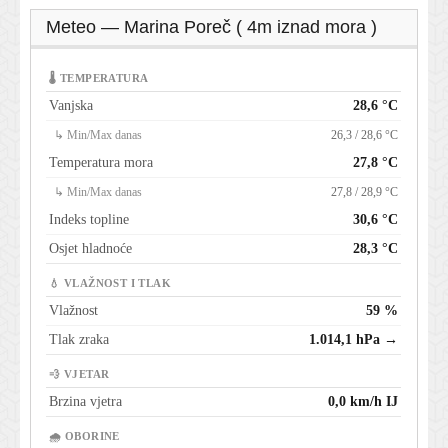
Meteo — Marina Poreč ( 4m iznad mora )
🌡 TEMPERATURA
Vanjska
28,6 °C
↳ Min/Max danas
26,3 / 28,6 °C
Temperatura mora
27,8 °C
↳ Min/Max danas
27,8 / 28,9 °C
Indeks topline
30,6 °C
Osjet hladnoće
28,3 °C
💧 VLAŽNOST I TLAK
Vlažnost
59 %
Tlak zraka
1.014,1 hPa →
💨 VJETAR
Brzina vjetra
0,0 km/h IJ
🌧 OBORINE