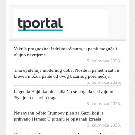
T-portal.hr
Dnevni horoskop za 6. kolovoza 2026. - što vam
zvijezde danas donose
5. kolovoza 2026.
Vakula prognozira: Izdržite još sutra, u petak moguće i
olujno nevrijeme
5. kolovoza 2026.
Tiha epidemija modernog doba: Nosite li pametni sat i u
krevet, možda patite od ovog bizarnog poremećaja
5. kolovoza 2026.
Legenda Hajduka objasnila što se događa s Livajom:
'Sve je to ostavilo traga'
5. kolovoza 2026.
Netanyahu odbio Trumpov plan za Gazu koji je
prihvatio Hamas: U pitanju je opstanak Izraela
5. kolovoza 2026.
Nijemce ozbiljno zabrinuo dron s bombom u Leipzigu: