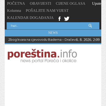
POČETNA
OBAVIJESTI
CIJENE OGLASA
Upute
Kolumna
POŠALJITE NAM VIJEST
KALENDAR DOGAĐANJA
NEWS
Zbog kvara na cjevovodu Baderna – Dračevac bez vode do večern
6. 8. 2026. 2:09