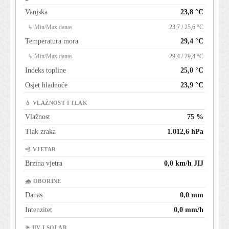
Vanjska
23,8 °C
↳ Min/Max danas
23,7 / 25,6 °C
Temperatura mora
29,4 °C
↳ Min/Max danas
29,4 / 29,4 °C
Indeks topline
25,0 °C
Osjet hladnoće
23,9 °C
💧 VLAŽNOST I TLAK
Vlažnost
75 %
Tlak zraka
1.012,6 hPa
💨 VJETAR
Brzina vjetra
0,0 km/h JIJ
🌧 OBORINE
Danas
0,0 mm
Intenzitet
0,0 mm/h
☀ UV I SOLAR