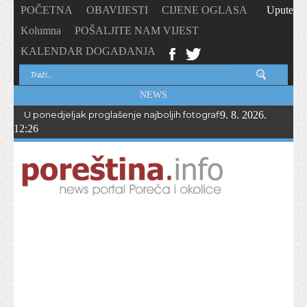
POČETNA
OBAVIJESTI
CIJENE OGLASA
Upute
Kolumna
POŠALJITE NAM VIJEST
KALENDAR DOGAĐANJA
NEWS
U ponedjeljak proglašenje najboljih fotografija – PhotoCity2026 
9. 8. 2026.
12:26