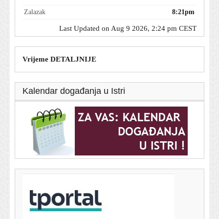
Zalazak
8:21pm
Last Updated on Aug 9 2026, 2:24 pm CEST
Vrijeme DETALJNIJE
Kalendar događanja u Istri
T-portal.hr
Netanyahu odbio Trumpov plan za Gazu: 'Neće biti
palestinske države'
9. kolovoza 2026.