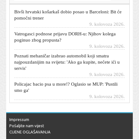
Bivši hrvatski košarkaš dobio posao u Barceloni: Bit će
pomoćni trener
9. kolovoza 2026.
Vatrogasci podnose prijavu DORH-u: Njihov kolega
poginuo zbog propusta?
9. kolovoza 2026.
Poznati mehaničar izabrao automobil koji smatra
najpouzdanijim na svijetu: 'Ako ga kupite, nećete ići u
servis'
9. kolovoza 2026.
Policajac bacio psa u more!? Oglasio se MUP: 'Pustili
smo ga'
9. kolovoza 2026.
Amyl and the Sniffers na Šalati: Punk osvježenje
paklene koncertne sezone
9. kolovoza 2026.
Impressum
TikTok zvijezda zaustavila čovjeka u Sarajevu, a onda
Pošaljite nam vijest
shvatila da razgovara s legendom
CIJENE OGLAŠAVANJA
9. kolovoza 2026.