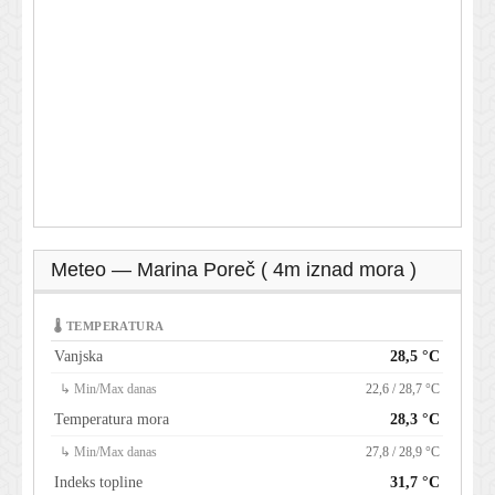
Meteo — Marina Poreč ( 4m iznad mora )
🌡 TEMPERATURA
Vanjska
28,5 °C
↳ Min/Max danas
22,6 / 28,7 °C
Temperatura mora
28,3 °C
↳ Min/Max danas
27,8 / 28,9 °C
Indeks topline
31,7 °C