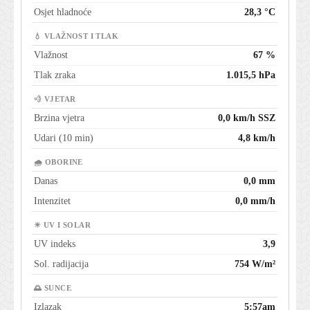
Osjet hladnoće
28,3 °C
💧 VLAŽNOST I TLAK
Vlažnost
67 %
Tlak zraka
1.015,5 hPa
💨 VJETAR
Brzina vjetra
0,0 km/h SSZ
Udari (10 min)
4,8 km/h
🌧 OBORINE
Danas
0,0 mm
Intenzitet
0,0 mm/h
☀ UV I SOLAR
UV indeks
3,9
Sol. radijacija
754 W/m²
🌅 SUNCE
Izlazak
5:57am