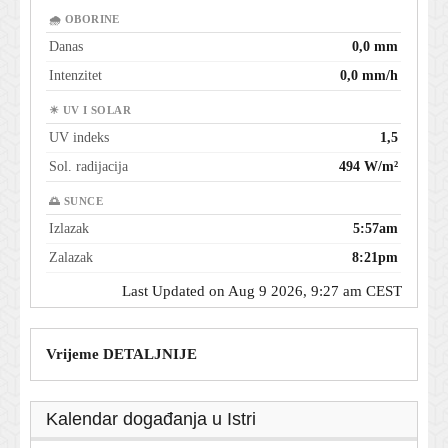
🌧 OBORINE
Danas
0,0 mm
Intenzitet
0,0 mm/h
☀ UV I SOLAR
UV indeks
1,5
Sol. radijacija
494 W/m²
🌅 SUNCE
Izlazak
5:57am
Zalazak
8:21pm
Last Updated on Aug 9 2026, 9:27 am CEST
Vrijeme DETALJNIJE
Kalendar događanja u Istri