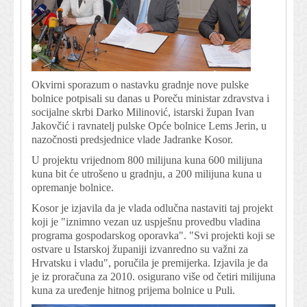
Okvirni sporazum o nastavku gradnje nove pulske
bolnice potpisali su danas u Poreču ministar zdravstva i
socijalne skrbi Darko Milinović, istarski župan Ivan
Jakovčić i ravnatelj pulske Opće bolnice Lems Jerin, u
nazočnosti predsjednice vlade Jadranke Kosor.
U projektu vrijednom 800 milijuna kuna 600 milijuna
kuna bit će utrošeno u gradnju, a 200 milijuna kuna u
opremanje bolnice.
Kosor je izjavila da je vlada odlučna nastaviti taj projekt
koji je "iznimno vezan uz uspješnu provedbu vladina
programa gospodarskog oporavka". "Svi projekti koji se
ostvare u Istarskoj županiji izvanredno su važni za
Hrvatsku i vladu", poručila je premijerka. Izjavila je da
je iz proračuna za 2010. osigurano više od četiri milijuna
kuna za uređenje hitnog prijema bolnice u Puli.