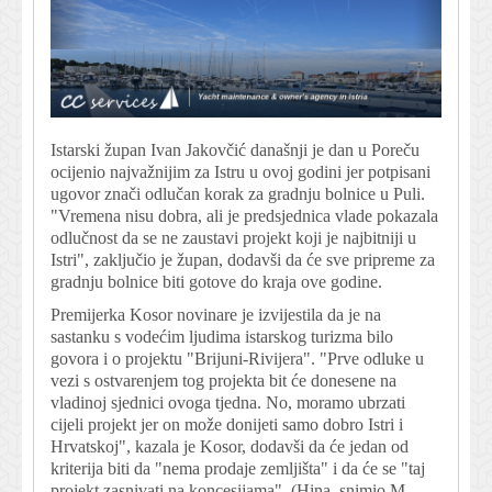
Istarski župan Ivan Jakovčić današnji je dan u Poreču
ocijenio najvažnijim za Istru u ovoj godini jer potpisani
ugovor znači odlučan korak za gradnju bolnice u Puli.
"Vremena nisu dobra, ali je predsjednica vlade pokazala
odlučnost da se ne zaustavi projekt koji je najbitniji u
Istri", zaključio je župan, dodavši da će sve pripreme za
gradnju bolnice biti gotove do kraja ove godine.
Premijerka Kosor novinare je izvijestila da je na
sastanku s vodećim ljudima istarskog turizma bilo
govora i o projektu "Brijuni-Rivijera". "Prve odluke u
vezi s ostvarenjem tog projekta bit će donesene na
vladinoj sjednici ovoga tjedna. No, moramo ubrzati
cijeli projekt jer on može donijeti samo dobro Istri i
Hrvatskoj", kazala je Kosor, dodavši da će jedan od
kriterija biti da "nema prodaje zemljišta" i da će se "taj
projekt zasnivati na koncesijama". (
Hina, snimio M.