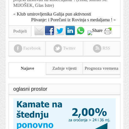
MIJOŠEK, Glas Istre
)
«
Klub umirovljenika Galija pun aktivnosti
Plivanje: i Porečani iz Rovinja s medaljama !
»
Podijeli
Facebook
Twitter
RSS
Najave
Zadnje vijesti
Prognoza
vremena
oglasni prostor