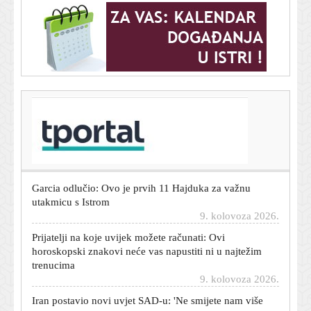
T-portal.hr
Tisuće fanova čekale vjenčanje Ronalda i Georgine, a
dočekali sasvim druge mladence
9. kolovoza 2026.
Garcia odlučio: Ovo je prvih 11 Hajduka za važnu
utakmicu s Istrom
9. kolovoza 2026.
Prijatelji na koje uvijek možete računati: Ovi
horoskopski znakovi neće vas napustiti ni u najtežim
trenucima
9. kolovoza 2026.
Iran postavio novi uvjet SAD-u: 'Ne smijete nam više
nikad zaprijetiti'