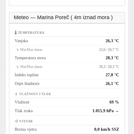
Meteo — Marina Poreč ( 4m iznad mora )
🌡 TEMPERATURA
Vanjska
26,3 °C
↳ Min/Max danas
22,6 / 26,7 °C
Temperatura mora
28,3 °C
↳ Min/Max danas
28,3 / 28,3 °C
Indeks topline
27,8 °C
Osjet hladnoće
26,1 °C
💧 VLAŽNOST I TLAK
Vlažnost
69 %
Tlak zraka
1.015,9 hPa →
💨 VJETAR
Brzina vjetra
0,0 km/h SSZ