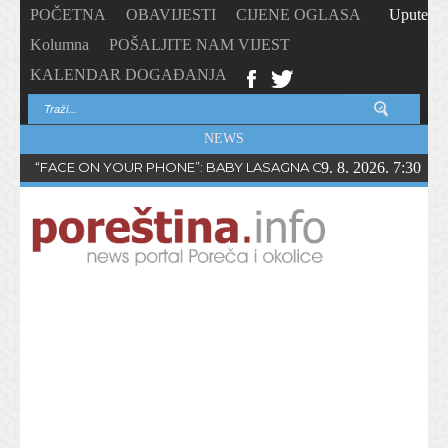
POČETNA
OBAVIJESTI
CIJENE OGLASA
Upute
Kolumna
POŠALJITE NAM VIJEST
KALENDAR DOGAĐANJA
NEWS
“FACE ON YOUR PHONE”: BABY LASAGNA OBJAVIO NOVI SING
9. 8. 2026. 7:30