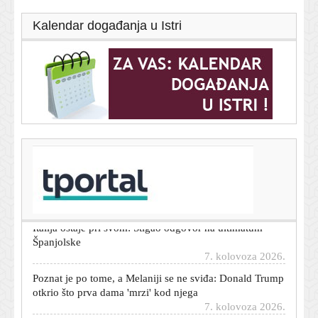
Kalendar događanja u Istri
T-portal.hr
Usred Osijeka pronađen još jedan ozlijeđeni muškarac
7. kolovoza 2026.
Italija ostaje pri svom: Stigao odgovor na ultimatum
Španjolske
7. kolovoza 2026.
Poznat je po tome, a Melaniji se ne sviđa: Donald Trump
otkrio što prva dama 'mrzi' kod njega
7. kolovoza 2026.