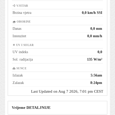
💨 VJETAR
Brzina vjetra
0,0 km/h SSI
🌧 OBORINE
Danas
0,0 mm
Intenzitet
0,0 mm/h
☀ UV I SOLAR
UV indeks
0,0
Sol. radijacija
135 W/m²
🌅 SUNCE
Izlazak
5:56am
Zalazak
8:24pm
Last Updated on Aug 7 2026, 7:01 pm CEST
Vrijeme DETALJNIJE