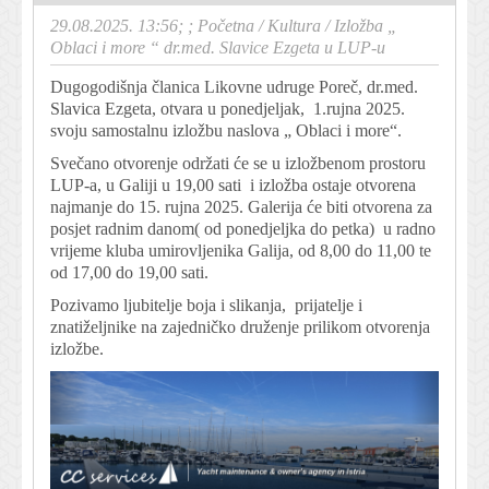
29.08.2025. 13:56; ;
Početna
/
Kultura
/
Izložba „
Oblaci i more “ dr.med. Slavice Ezgeta u LUP-u
Dugogodišnja članica Likovne udruge Poreč, dr.med.
Slavica Ezgeta, otvara u ponedjeljak, 1.rujna 2025.
svoju samostalnu izložbu naslova „ Oblaci i more“.
Svečano otvorenje održati će se u izložbenom prostoru
LUP-a, u Galiji u 19,00 sati i izložba ostaje otvorena
najmanje do 15. rujna 2025. Galerija će biti otvorena za
posjet radnim danom( od ponedjeljka do petka) u radno
vrijeme kluba umirovljenika Galija, od 8,00 do 11,00 te
od 17,00 do 19,00 sati.
Pozivamo ljubitelje boja i slikanja, prijatelje i
znatiželjnike na zajedničko druženje prilikom otvorenja
izložbe.