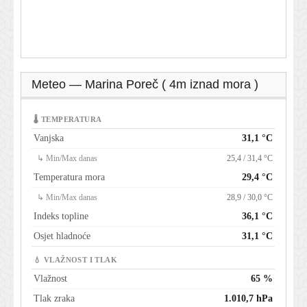
Meteo — Marina Poreč ( 4m iznad mora )
🌡 TEMPERATURA
Vanjska
31,1 °C
↳ Min/Max danas
25,4 / 31,4 °C
Temperatura mora
29,4 °C
↳ Min/Max danas
28,9 / 30,0 °C
Indeks topline
36,1 °C
Osjet hladnoće
31,1 °C
💧 VLAŽNOST I TLAK
Vlažnost
65 %
Tlak zraka
1.010,7 hPa