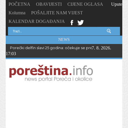
POČETNA
OBAVIJESTI
CIJENE OGLASA
Upute
Kolumna
POŠALJITE NAM VIJEST
KALENDAR DOGAĐANJA
NEWS
Porečki delfin slavi 25 godina: očekuje se preko 1.700 sudionika 
7. 8. 2026.
17:03