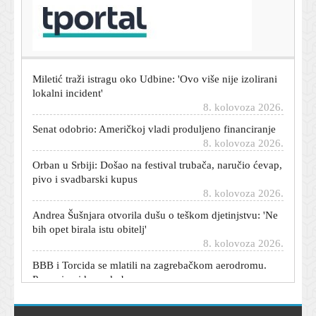
Modrić u Australiji: 'Koliko hrvatskih navijača,
prekrasno...'
8. kolovoza 2026.
Miletić traži istragu oko Udbine: 'Ovo više nije izolirani
lokalni incident'
8. kolovoza 2026.
Senat odobrio: Američkoj vladi produljeno financiranje
8. kolovoza 2026.
Orban u Srbiji: Došao na festival trubača, naručio ćevap,
pivo i svadbarski kupus
8. kolovoza 2026.
Andrea Šušnjara otvorila dušu o teškom djetinjstvu: 'Ne
bih opet birala istu obitelj'
8. kolovoza 2026.
BBB i Torcida se mlatili na zagrebačkom aerodromu.
Procurio video sukoba
8. kolovoza 2026.
Uhićena 37-godišnja žena zbog ubojstva starijeg