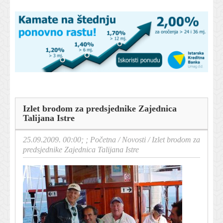
Izlet brodom za predsjednike Zajednica
Talijana Istre
25.09.2009. 00:00; ;
Početna
/
Novosti
/
Izlet brodom za
predsjednike Zajednica Talijana Istre