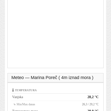
Meteo — Marina Poreč ( 4m iznad mora )
🌡 TEMPERATURA
Vanjska
28,2 °C
↳ Min/Max danas
26,3 / 29,2 °C