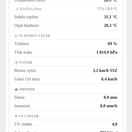
Temperatura mora
28,9 °C
↳ Min/Max danas
27,8 / 28,9 °C
Indeks topline
31,1 °C
Osjet hladnoće
28,3 °C
💧 VLAŽNOST I TLAK
Vlažnost
69 %
Tlak zraka
1.014,9 hPa
💨 VJETAR
Brzina vjetra
3,2 km/h SSZ
Udari (10 min)
6,4 km/h
🌧 OBORINE
Danas
0,0 mm
Intenzitet
0,0 mm/h
☀ UV I SOLAR
UV indeks
4,0