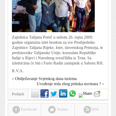
Zajednica Talijana Poreč u subotu 26. rujna 2009.
godine organizira izlet brodom za sve Predsjednike
Zajednice Talijana Rijeke, Istre, slovenskog Primorja, te
predstavnike Talijanske Unije, konzulata Republike
Italije u Rijeci i Narodnog sveučilišta iz Trsta. Sa
izletnicima će biti i Furio Radin zastupnik u Saboru RH.
R.V.A.
«
Obilježavanje Svjetskog dana turizma
Uvođenje reda zbog pritiska novinara ?
»
Podijeli
Facebook
Twitter
RSS