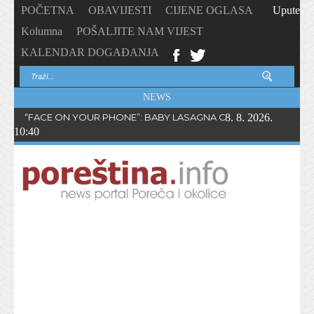
POČETNA
OBAVIJESTI
CIJENE OGLASA
Upute
Kolumna
POŠALJITE NAM VIJEST
KALENDAR DOGAĐANJA
NEWS
“FACE ON YOUR PHONE”: BABY LASAGNA OBJAVIO NOVI SING
8. 8. 2026.
10:40