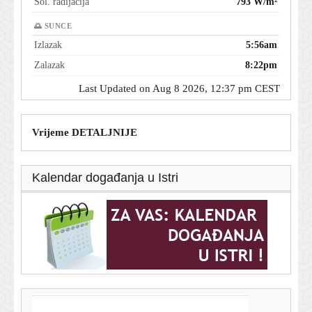
Sol. radijacija
793 W/m²
🌅 SUNCE
Izlazak
5:56am
Zalazak
8:22pm
Last Updated on Aug 8 2026, 12:37 pm CEST
Vrijeme DETALJNIJE
Kalendar događanja u Istri
T-portal.hr