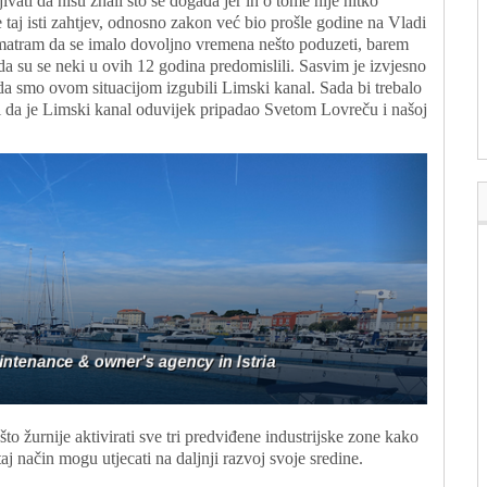
vati da nisu znali što se događa jer ih o tome nije nitko
je taj isti zahtjev, odnosno zakon već bio prošle godine na Vladi
. Smatram da se imalo dovoljno vremena nešto poduzeti, barem
da su se neki u ovih 12 godina predomislili. Sasvim je izvjesno
 da smo ovom situacijom izgubili Limski kanal. Sada bi trebalo
ući da je Limski kanal oduvijek pripadao Svetom Lovreču i našoj
o žurnije aktivirati sve tri predviđene industrijske zone kako
taj način mogu utjecati na daljnji razvoj svoje sredine.