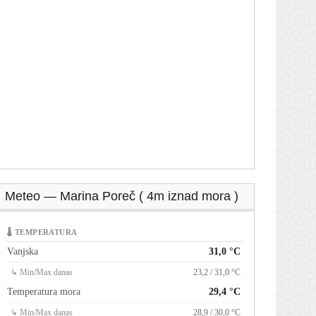
Meteo — Marina Poreč ( 4m iznad mora )
🌡 TEMPERATURA
Vanjska
31,0 °C
↳ Min/Max danas
23,2 / 31,0 °C
Temperatura mora
29,4 °C
↳ Min/Max danas
28,9 / 30,0 °C