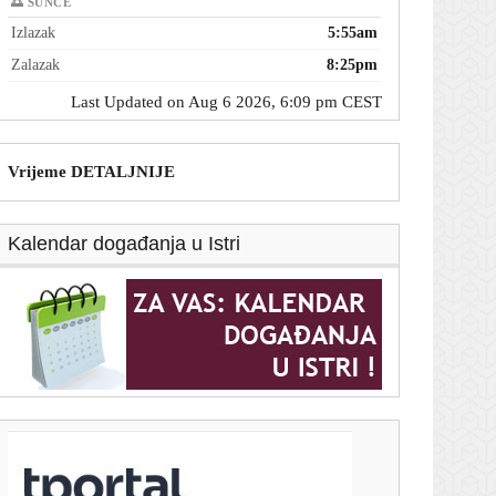
🌅 SUNCE
Izlazak
5:55am
Zalazak
8:25pm
Last Updated on Aug 6 2026, 6:09 pm CEST
Vrijeme DETALJNIJE
Kalendar događanja u Istri
T-portal.hr
Manje radijacije, preciznije slike: KBC Zagreb dobio