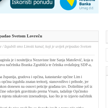
ripadao Svetom Lovreču
e
/
Izgubili smo Limski kanal, koji je uvijek pripadao Svetom
girala je i nositeljica Nezavisne liste Sanja Matošević, koja u
java načelnika Branka Zgrablića te čelnika ovdašnjeg SDP-a,
županija, gradova i općina, katastarske općine Lim i
općina izgubila znatan teritorij, stanovništvo i prihode, jer
zakon donesen na osnovi peticije građana tzv. Dolinštine još iz
pćine oduvijek gravitiralo prema Vrsaru, tadašnje Općinsko
a mjesta nikakvom iznenađenju, kao što je to izjavio načelnik