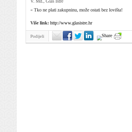
V. Md., Glas Istre
«
Tko ne plati zakupninu, može ostati bez lovišta!
Više link:
http://www.glasistre.hr
Podijeli