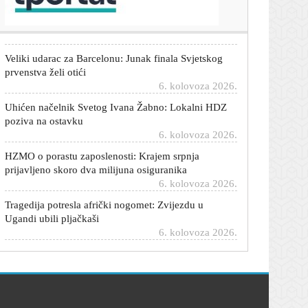
novi CT
6. kolovoza 2026.
Veliki udarac za Barcelonu: Junak finala Svjetskog
prvenstva želi otići
6. kolovoza 2026.
Uhićen načelnik Svetog Ivana Žabno: Lokalni HDZ
poziva na ostavku
6. kolovoza 2026.
HZMO o porastu zaposlenosti: Krajem srpnja
prijavljeno skoro dva milijuna osiguranika
6. kolovoza 2026.
Tragedija potresla afrički nogomet: Zvijezdu u
Ugandi ubili pljačkaši
6. kolovoza 2026.
Nakon nešto više od godinu dana iz X-a odlazi
kontroverzni voditelj proizvoda
6. kolovoza 2026.
Severina ima novi vrući spot: Prodefilirala
zagrebačkim ulicama u crnom korzetu