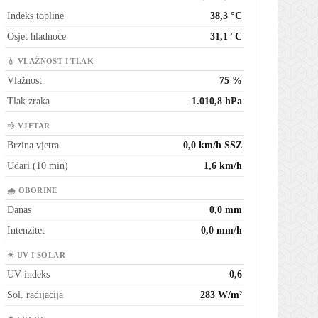
Indeks topline
38,3 °C
Osjet hladnoće
31,1 °C
💧 VLAŽNOST I TLAK
Vlažnost
75 %
Tlak zraka
1.010,8 hPa
💨 VJETAR
Brzina vjetra
0,0 km/h SSZ
Udari (10 min)
1,6 km/h
🌧 OBORINE
Danas
0,0 mm
Intenzitet
0,0 mm/h
☀ UV I SOLAR
UV indeks
0,6
Sol. radijacija
283 W/m²