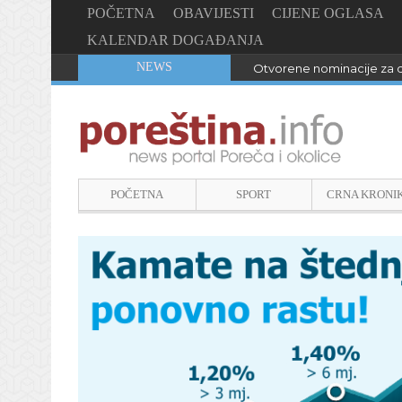
POČETNA
OBAVIJESTI
CIJENE OGLASA
KALENDAR DOGAĐANJA
NEWS
Otvorene nominacije za d
POČETNA
SPORT
CRNA KRONI