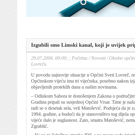
Izgubili smo Limski kanal, koji je uvijek p
29.07.2006. 00:00; ;
Početna
/
Novosti
/
Okolne općin
Lovreču
U povodu najnovije situacije u Općini Sveti Lovreč, rea
Općinskom vijeću ima tri vijećnika, posebno nakon iz
objavljenih proteklih dana u našim novinama.
– Odlukom Sabora te donošenjem Zakona o područjima 
Gradina pripali su susjednoj Općini Vrsar. Time je naša 
radi se o desetak sela, veli Matošević. Podsjeća da je 
1994. godine, a budući da je stanovništvo tog dijela o
vijeće dalo je suglasnost. Zato, smatra Matošević, nem
Zgrablić.