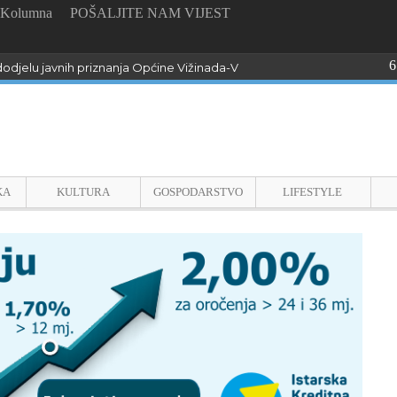
Kolumna
POŠALJITE NAM VIJEST
6
odjelu javnih priznanja Općine Vižinada-Visinada
KA
KULTURA
GOSPODARSTVO
LIFESTYLE