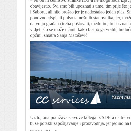
– Ni on ni čelništvo stranke IDS-a ne mogu sada izjavlji
obavijestio. Svi smo bili upoznati s time, tim prije što 
i Saboru, ali nije prošao jer je nedostajao jedan glas
ponovno »ispitati puls« tamošnjih stanovnika, jer, mož
da volju građana treba poštovati, međutim, treba znati
vidjeti što se može učiniti kako bismo ga vratili, bud
općini, smatra Sanja Matošević.
Uz to, ona podržava stavove kolega iz SDP-a da treba št
bi se potakli zapošljavanje i proizvodnja, jer jedino na 