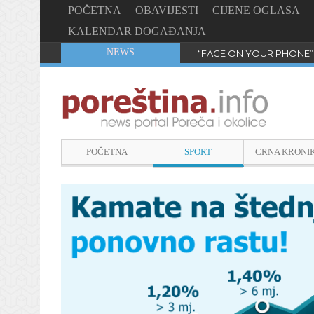
POČETNA
OBAVIJESTI
CIJENE OGLASA
KALENDAR DOGAĐANJA
NEWS
“FACE ON YOUR PHONE”
POČETNA
SPORT
CRNA KRONI