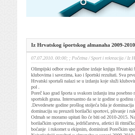
Iz Hrvatskog športskog almanaha 2009-2010
07.07.2010. 00:00; ;
Početna
/
Sport i rekreacija
/
Iz 
Olimpijski odbor svake godine izdaje knjigu Hrvatski 
klubovima i savezima, kao i športski rezultati. Sva pr
Hrvatski sportaši nalazi se u izdanju koje služi klubo
pol .
Poreč kao grad športa u svakom izdanju ima posebno mj
sportskih grana. Interesantno da se iz godine u godinu 
.Devedesete godine prošlog stoljeća bila je dominacij
dominaciju su preuzeli borilački sportovi, plivanje i r
Odmah se moramo upitati što će biti od 2010-2015. Naz
borilačkim sportovima, jedrličarstvu, atletici ili ritmi
boćanje i rukomet u ekipnim, dominirati Porečkim sp