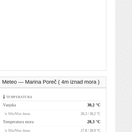
Meteo — Marina Poreč ( 4m iznad mora )
🌡 TEMPERATURA
Vanjska
30,2 °C
↳ Min/Max danas
26,3 / 30,2 °C
Temperatura mora
28,3 °C
↳ Min/Max danas
27,8 / 28,9 °C