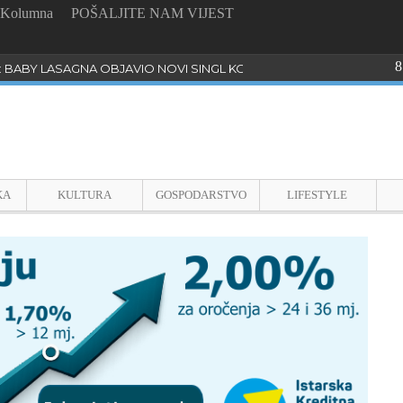
Kolumna
POŠALJITE NAM VIJEST
8
: BABY LASAGNA OBJAVIO NOVI SINGL KOJI PROGOVARA O BULLYI
KA
KULTURA
GOSPODARSTVO
LIFESTYLE