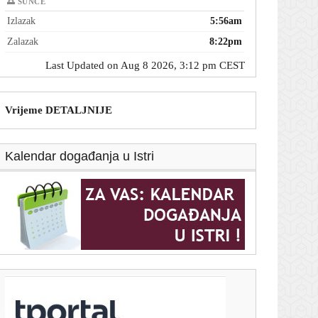
🌅 SUNCE
Izlazak
5:56am
Zalazak
8:22pm
Last Updated on Aug 8 2026, 3:12 pm CEST
Vrijeme DETALJNIJE
Kalendar događanja u Istri
T-portal.hr
AI agenti su rastuća prijetnja vašim podacima. Evo