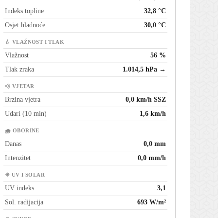
Indeks topline
32,8 °C
Osjet hladnoće
30,0 °C
💧 VLAŽNOST I TLAK
Vlažnost
56 %
Tlak zraka
1.014,5 hPa →
💨 VJETAR
Brzina vjetra
0,0 km/h SSZ
Udari (10 min)
1,6 km/h
🌧 OBORINE
Danas
0,0 mm
Intenzitet
0,0 mm/h
☀ UV I SOLAR
UV indeks
3,1
Sol. radijacija
693 W/m²