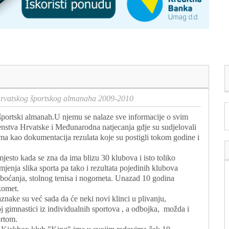
Hrvatskog športskog almanaha 2009-2010
športski almanah.U njemu se nalaze sve informacije o svim
venstva Hrvatske i Međunarodna natjecanja gdje su sudjelovali
vima kao dokumentacija rezulata koje su postigli tokom godine i
esto kada se zna da ima blizu 30 klubova i isto toliko
mjenja slika sporta pa tako i rezultata pojedinih klubova
a boćanja, stolnog tenisa i nogometa. Unazad 10 godina
ukomet.
nake su već sada da će neki novi klinci u plivanju,
čkoj gimnastici iz individualnih sportova , a odbojka, možda i
ortom.