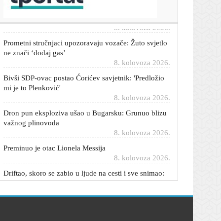
što možete poduzeti
8. kolovoza 2026.
Prometni stručnjaci upozoravaju vozače: Žuto svjetlo
ne znači ‘dodaj gas’
8. kolovoza 2026.
Bivši SDP-ovac postao Ćorićev savjetnik: 'Predložio
mi je to Plenković'
8. kolovoza 2026.
Dron pun eksploziva ušao u Bugarsku: Grunuo blizu
važnog plinovoda
8. kolovoza 2026.
Preminuo je otac Lionela Messija
8. kolovoza 2026.
Driftao, skoro se zabio u ljude na cesti i sve snimao:
Policija uhvatila 22-godišnjaka
8. kolovoza 2026.
Ana Ivanović pokazala dva savršena ljetna looka:
Bira odvažne boje i ženstvene krojeve
8. kolovoza 2026.