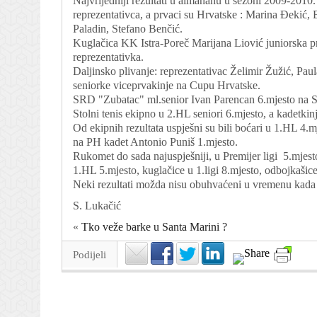
Najvrijedniji rezultati u almanahu u sezoni 2009-201
reprezentativca, a prvaci su Hrvatske : Marina Đekić
Paladin, Stefano Benčić.
Kuglačica KK Istra-Poreč Marijana Liović juniorska pr
reprezentativka.
Daljinsko plivanje: reprezentativac Želimir Žužić, Pau
seniorke viceprvakinje na Cupu Hrvatske.
SRD "Zubatac" ml.senior Ivan Parencan 6.mjesto na S
Stolni tenis ekipno u 2.HL seniori 6.mjesto, a kadetkin
Od ekipnih rezultata uspješni su bili boćari u 1.HL 4.
na PH kadet Antonio Puniš 1.mjesto.
Rukomet do sada najuspješniji, u Premijer ligi 5.mjesto
1.HL 5.mjesto, kuglačice u 1.ligi 8.mjesto, odbojkaši
Neki rezultati možda nisu obuhvaćeni u vremenu kada
S. Lukačić
«
Tko veže barke u Santa Marini ?
Podijeli