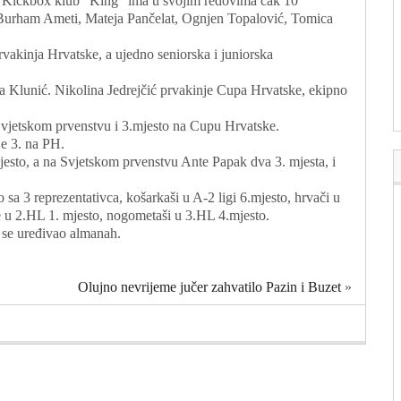
0. Kickbox klub "King" ima u svojim redovima čak 10
, Burham Ameti, Mateja Pančelat, Ognjen Topalović, Tomica
vakinja Hrvatske, a ujedno seniorska i juniorska
la Klunić. Nikolina Jedrejčić prvakinje Cupa Hrvatske, ekipno
vjetskom prvenstvu i 3.mjesto na Cupu Hrvatske.
je 3. na PH.
mjesto, a na Svjetskom prvenstvu Ante Papak dva 3. mjesta, i
 sa 3 reprezentativca, košarkaši u A-2 ligi 6.mjesto, hrvači u
ce u 2.HL 1. mjesto, nogometaši u 3.HL 4.mjesto.
 se uređivao almanah.
Olujno nevrijeme jučer zahvatilo Pazin i Buzet
»