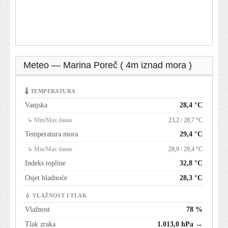
Meteo — Marina Poreč ( 4m iznad mora )
🌡 TEMPERATURA
Vanjska
28,4 °C
↳ Min/Max danas
23,2 / 28,7 °C
Temperatura mora
29,4 °C
↳ Min/Max danas
28,9 / 29,4 °C
Indeks topline
32,8 °C
Osjet hladnoće
28,3 °C
💧 VLAŽNOST I TLAK
Vlažnost
78 %
Tlak zraka
1.013,0 hPa →