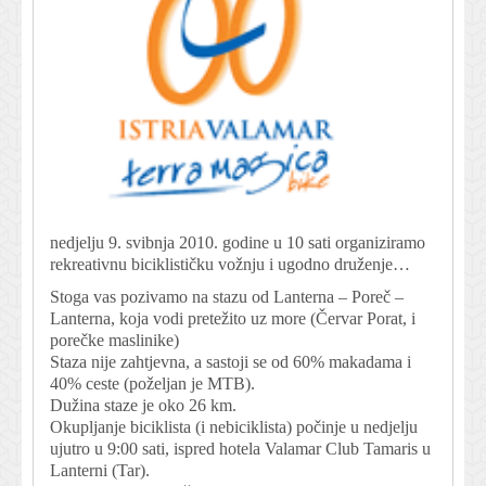
nedjelju 9. svibnja 2010. godine u 10 sati organiziramo
rekreativnu biciklističku vožnju i ugodno druženje…
Stoga vas pozivamo na stazu od Lanterna – Poreč –
Lanterna, koja vodi pretežito uz more (Červar Porat, i
porečke maslinike)
Staza nije zahtjevna, a sastoji se od 60% makadama i
40% ceste (poželjan je MTB).
Dužina staze je oko 26 km.
Okupljanje biciklista (i nebiciklista) počinje u nedjelju
ujutro u 9:00 sati, ispred hotela Valamar Club Tamaris u
Lanterni (Tar).