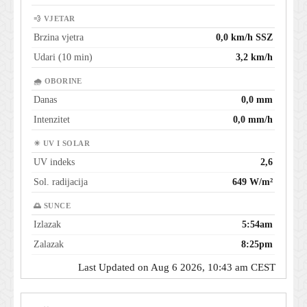
💨 VJETAR
Brzina vjetra
0,0 km/h SSZ
Udari (10 min)
3,2 km/h
🌧 OBORINE
Danas
0,0 mm
Intenzitet
0,0 mm/h
☀ UV I SOLAR
UV indeks
2,6
Sol. radijacija
649 W/m²
🌅 SUNCE
Izlazak
5:54am
Zalazak
8:25pm
Last Updated on Aug 6 2026, 10:43 am CEST