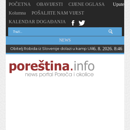
POČETNA
OBAVIJESTI
CIJENE OGLASA
Upute
Kolumna
POŠALJITE NAM VIJEST
KALENDAR DOGAĐANJA
NEWS
Obitelj Robida iz Slovenije dolazi u kamp Ulika već 50 godina !
6. 8. 2026. 8:46