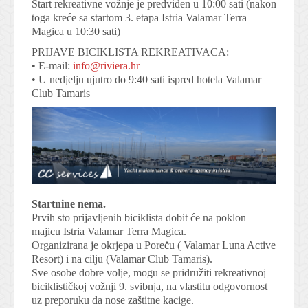
Start rekreativne vožnje je predviđen u 10:00 sati (nakon
toga kreće sa startom 3. etapa Istria Valamar Terra
Magica u 10:30 sati)
PRIJAVE BICIKLISTA REKREATIVACA:
• E-mail:
info@riviera.hr
• U nedjelju ujutro do 9:40 sati ispred hotela Valamar
Club Tamaris
Startnine nema.
Prvih sto prijavljenih biciklista dobit će na poklon
majicu Istria Valamar Terra Magica.
Organizirana je okrjepa u Poreču ( Valamar Luna Active
Resort) i na cilju (Valamar Club Tamaris).
Sve osobe dobre volje, mogu se pridružiti rekreativnoj
biciklističkoj vožnji 9. svibnja, na vlastitu odgovornost
uz preporuku da nose zaštitne kacige.