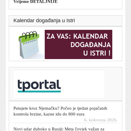
Vrijeme DETALJNIJE
Kalendar događanja u Istri
T-portal.hr
Mike Tyson otkrio koji ga aktivni boksač najviše
podsjeća na njega: 'Dolazi s lošim namjerama'
6. kolovoza 2026.
Putujete kroz Njemačku? Počeo je tjedan pojačanih
kontrola brzine, kazne idu do 800 eura
6. kolovoza 2026.
Novi udar duboko u Rusiji: Meta čovjek važan za
Putinov ratni stroj