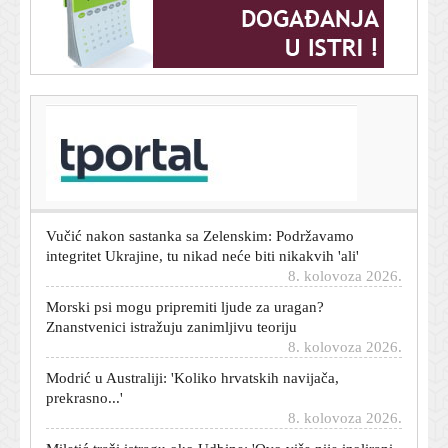
T-portal.hr
Zaboravite na tavu: Vrhunski chef otkriva kako
pripremiti savršena jaja na oko
8. kolovoza 2026.
Vučić nakon sastanka sa Zelenskim: Podržavamo
integritet Ukrajine, tu nikad neće biti nikakvih 'ali'
8. kolovoza 2026.
Morski psi mogu pripremiti ljude za uragan?
Znanstvenici istražuju zanimljivu teoriju
8. kolovoza 2026.
Modrić u Australiji: 'Koliko hrvatskih navijača,
prekrasno...'
8. kolovoza 2026.
Miletić traži istragu oko Udbine: 'Ovo više nije izolirani