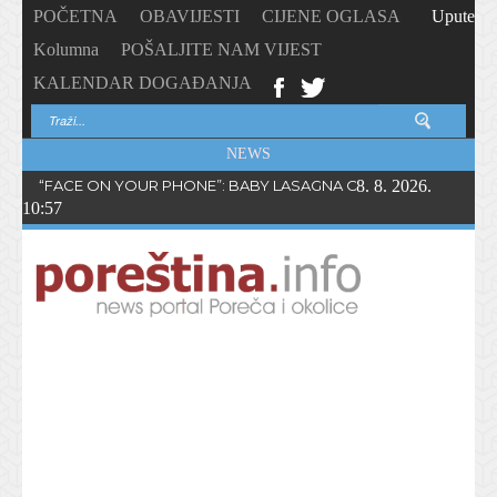
POČETNA
OBAVIJESTI
CIJENE OGLASA
Upute
Kolumna
POŠALJITE NAM VIJEST
KALENDAR DOGAĐANJA
NEWS
“FACE ON YOUR PHONE”: BABY LASAGNA OBJAVIO NOVI SING
8. 8. 2026.
10:57