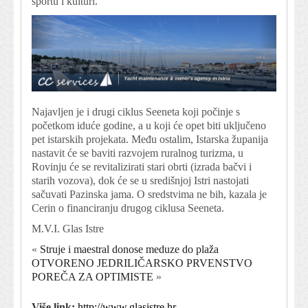
sportu i kulturi.
Najavljen je i drugi ciklus Seeneta koji počinje s
početkom iduće godine, a u koji će opet biti uključeno
pet istarskih projekata. Među ostalim, Istarska županija
nastavit će se baviti razvojem ruralnog turizma, u
Rovinju će se revitalizirati stari obrti (izrada bačvi i
starih vozova), dok će se u središnjoj Istri nastojati
sačuvati Pazinska jama. O sredstvima ne bih, kazala je
Cerin o financiranju drugog ciklusa Seeneta.
M.V.I. Glas Istre
«
Struje i maestral donose meduze do plaža
OTVORENO JEDRILIČARSKO PRVENSTVO
POREČA ZA OPTIMISTE
»
Više link:
http://www.glasistre.hr