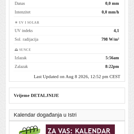
Danas
0,0 mm
Intenzitet
0,0 mm/h
☀ UV I SOLAR
UV indeks
4,1
Sol. radijacija
798 W/m²
🌅 SUNCE
Izlazak
5:56am
Zalazak
8:22pm
Last Updated on Aug 8 2026, 12:52 pm CEST
Vrijeme DETALJNIJE
Kalendar događanja u Istri