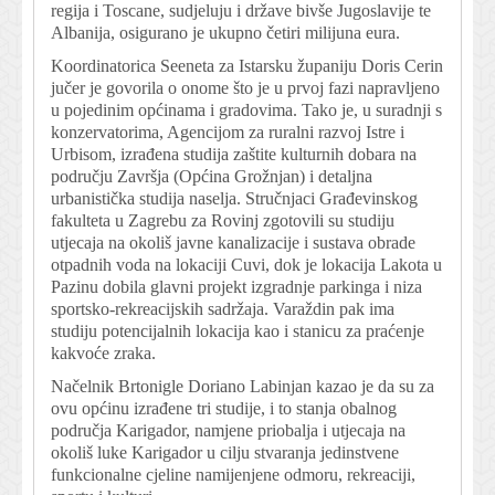
regija i Toscane, sudjeluju i države bivše Jugoslavije te
Albanija, osigurano je ukupno četiri milijuna eura.
Koordinatorica Seeneta za Istarsku županiju Doris Cerin
jučer je govorila o onome što je u prvoj fazi napravljeno
u pojedinim općinama i gradovima. Tako je, u suradnji s
konzervatorima, Agencijom za ruralni razvoj Istre i
Urbisom, izrađena studija zaštite kulturnih dobara na
području Završja (Općina Grožnjan) i detaljna
urbanistička studija naselja. Stručnjaci Građevinskog
fakulteta u Zagrebu za Rovinj zgotovili su studiju
utjecaja na okoliš javne kanalizacije i sustava obrade
otpadnih voda na lokaciji Cuvi, dok je lokacija Lakota u
Pazinu dobila glavni projekt izgradnje parkinga i niza
sportsko-rekreacijskih sadržaja. Varaždin pak ima
studiju potencijalnih lokacija kao i stanicu za praćenje
kakvoće zraka.
Načelnik Brtonigle Doriano Labinjan kazao je da su za
ovu općinu izrađene tri studije, i to stanja obalnog
područja Karigador, namjene priobalja i utjecaja na
okoliš luke Karigador u cilju stvaranja jedinstvene
funkcionalne cjeline namijenjene odmoru, rekreaciji,