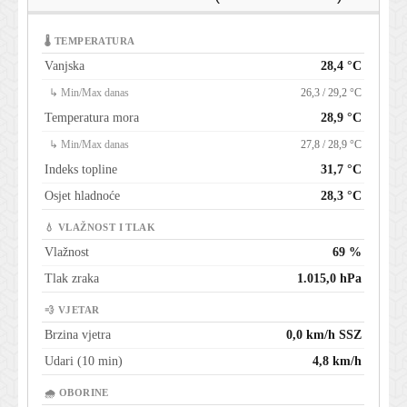
🌡 TEMPERATURA
Vanjska
28,4 °C
↳ Min/Max danas
26,3 / 29,2 °C
Temperatura mora
28,9 °C
↳ Min/Max danas
27,8 / 28,9 °C
Indeks topline
31,7 °C
Osjet hladnoće
28,3 °C
💧 VLAŽNOST I TLAK
Vlažnost
69 %
Tlak zraka
1.015,0 hPa
💨 VJETAR
Brzina vjetra
0,0 km/h SSZ
Udari (10 min)
4,8 km/h
🌧 OBORINE