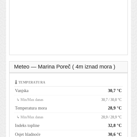
Meteo — Marina Poreč ( 4m iznad mora )
🌡 TEMPERATURA
Vanjska
30,7 °C
↳ Min/Max danas
30,7 / 30,8 °C
Temperatura mora
28,9 °C
↳ Min/Max danas
28,9 / 28,9 °C
Indeks topline
32,8 °C
Osjet hladnoće
30,6 °C