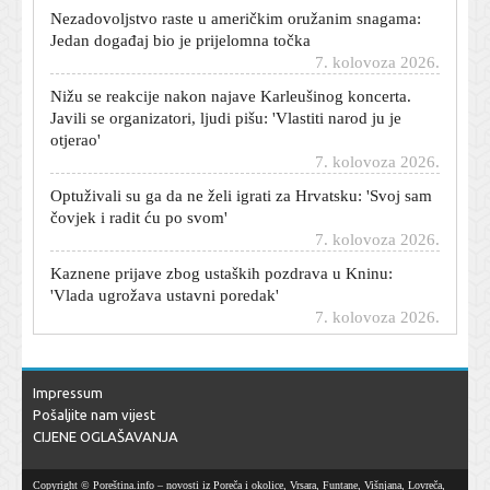
Nezadovoljstvo raste u američkim oružanim snagama:
Jedan događaj bio je prijelomna točka
7. kolovoza 2026.
Nižu se reakcije nakon najave Karleušinog koncerta.
Javili se organizatori, ljudi pišu: 'Vlastiti narod ju je
otjerao'
7. kolovoza 2026.
Optuživali su ga da ne želi igrati za Hrvatsku: 'Svoj sam
čovjek i radit ću po svom'
7. kolovoza 2026.
Kaznene prijave zbog ustaških pozdrava u Kninu:
'Vlada ugrožava ustavni poredak'
7. kolovoza 2026.
Kolone i zabrane na hrvatskim autocestama: U Sisku
prekinut promet
7. kolovoza 2026.
Impressum
Hrvat stvorio sustav koji koristi cijeli Amazon: Bilo je
Pošaljite nam vijest
potrebno samo osam tjedana
CIJENE OGLAŠAVANJA
7. kolovoza 2026.
Copyright © Poreština.info – novosti iz Poreča i okolice, Vrsara, Funtane, Višnjana, Lovreča,