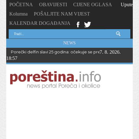
POČETNA
OBAVIJESTI
CIJENE OGLASA
Upute
Kolumna
POŠALJITE NAM VIJEST
KALENDAR DOGAĐANJA
NEWS
Porečki delfin slavi 25 godina: očekuje se preko 1.700 sudionika 
7. 8. 2026.
18:57