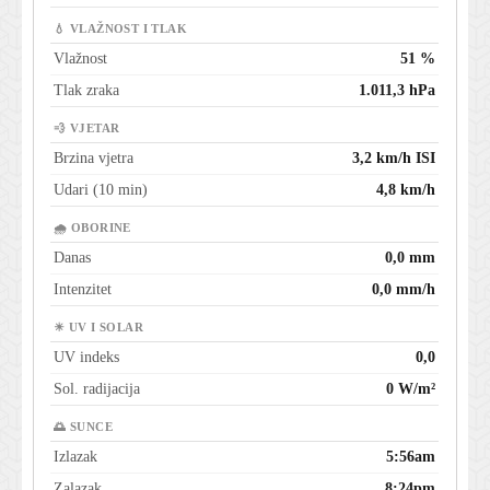
💧 VLAŽNOST I TLAK
Vlažnost
51 %
Tlak zraka
1.011,3 hPa
💨 VJETAR
Brzina vjetra
3,2 km/h ISI
Udari (10 min)
4,8 km/h
🌧 OBORINE
Danas
0,0 mm
Intenzitet
0,0 mm/h
☀ UV I SOLAR
UV indeks
0,0
Sol. radijacija
0 W/m²
🌅 SUNCE
Izlazak
5:56am
Zalazak
8:24pm