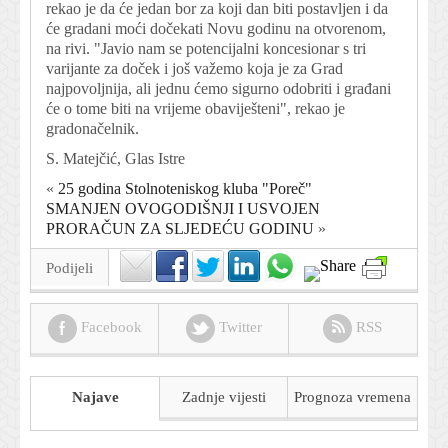
rekao je da će jedan bor za koji dan biti postavljen i da
će gradani moći dočekati Novu godinu na otvorenom,
na rivi. "Javio nam se potencijalni koncesionar s tri
varijante za doček i još važemo koja je za Grad
najpovoljnija, ali jednu ćemo sigurno odobriti i građani
će o tome biti na vrijeme obaviješteni", rekao je
gradonačelnik.
S. Matejčić, Glas Istre
«
25 godina Stolnoteniskog kluba "Poreč"
SMANJEN OVOGODIŠNJI I USVOJEN
PRORAČUN ZA SLJEDEĆU GODINU
»
Podijeli
Facebook
Twitter
RSS
Najave
Zadnje vijesti
Prognoza
vremena