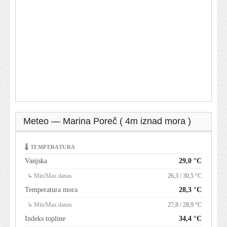
Meteo — Marina Poreč ( 4m iznad mora )
🌡 TEMPERATURA
Vanjska
29,0 °C
↳ Min/Max danas
26,3 / 30,5 °C
Temperatura mora
28,3 °C
↳ Min/Max danas
27,8 / 28,9 °C
Indeks topline
34,4 °C