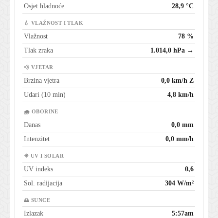
Osjet hladnoće
28,9 °C
💧 VLAŽNOST I TLAK
Vlažnost
78 %
Tlak zraka
1.014,0 hPa →
💨 VJETAR
Brzina vjetra
0,0 km/h Z
Udari (10 min)
4,8 km/h
🌧 OBORINE
Danas
0,0 mm
Intenzitet
0,0 mm/h
☀ UV I SOLAR
UV indeks
0,6
Sol. radijacija
304 W/m²
🌅 SUNCE
Izlazak
5:57am