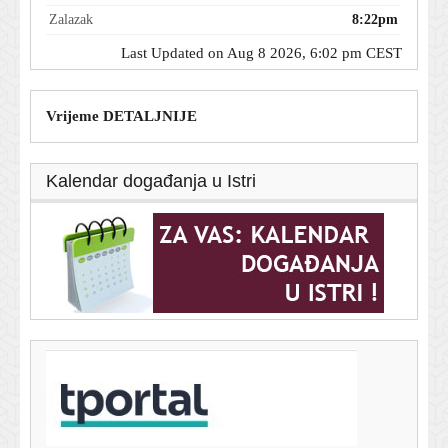
Zalazak
8:22pm
Last Updated on Aug 8 2026, 6:02 pm CEST
Vrijeme DETALJNIJE
Kalendar događanja u Istri
T-portal.hr
Obilježena predaja kordunskog korpusa: 'Sjećanje čuvati
bez mržnje, ali s ponosom'
8. kolovoza 2026.