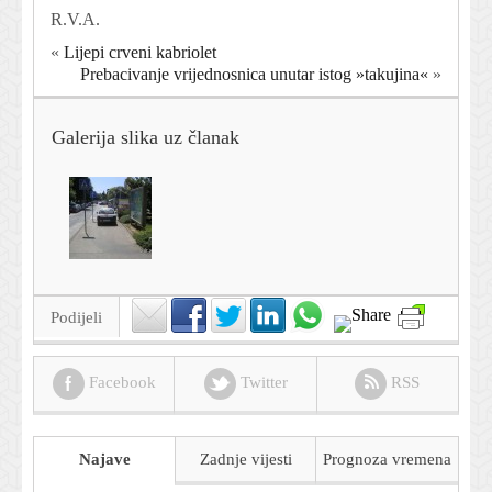
R.V.A.
«
Lijepi crveni kabriolet
Prebacivanje vrijednosnica unutar istog »takujina«
»
Galerija slika uz članak
Podijeli
Facebook
Twitter
RSS
Najave
Zadnje vijesti
Prognoza
vremena