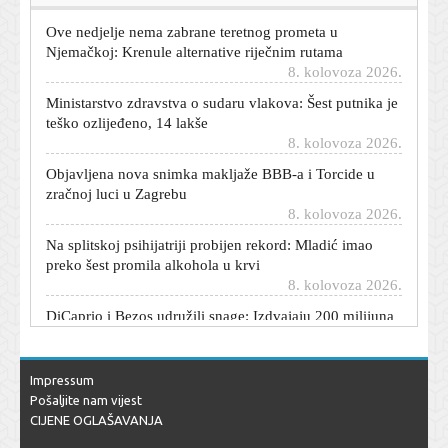
Ove nedjelje nema zabrane teretnog prometa u
Njemačkoj: Krenule alternative riječnim rutama
8. kolovoza 2026.
Ministarstvo zdravstva o sudaru vlakova: Šest putnika je
teško ozlijeđeno, 14 lakše
8. kolovoza 2026.
Objavljena nova snimka makljaže BBB-a i Torcide u
zračnoj luci u Zagrebu
8. kolovoza 2026.
Na splitskoj psihijatriji probijen rekord: Mladić imao
preko šest promila alkohola u krvi
8. kolovoza 2026.
DiCaprio i Bezos udružili snage: Izdvajaju 200 milijuna
dolara za spas 100 ugroženih vrsta
8. kolovoza 2026.
Veliki požar kod poznatog jezera na sjeveru Italije:
Impressum
Preko 200 ljudi evakuirano
Pošaljite nam vijest
8. kolovoza 2026.
CIJENE OGLAŠAVANJA
Novi smjer istrage ubojstva britanske ministrice: Sve