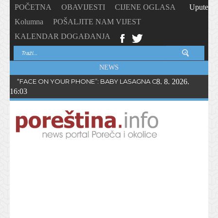
POČETNA
OBAVIJESTI
CIJENE OGLASA
Upute
Kolumna
POŠALJITE NAM VIJEST
KALENDAR DOGAĐANJA
NEWS
“FACE ON YOUR PHONE”: BABY LASAGNA OBJAVIO NOVI SING
8. 8. 2026.
16:03