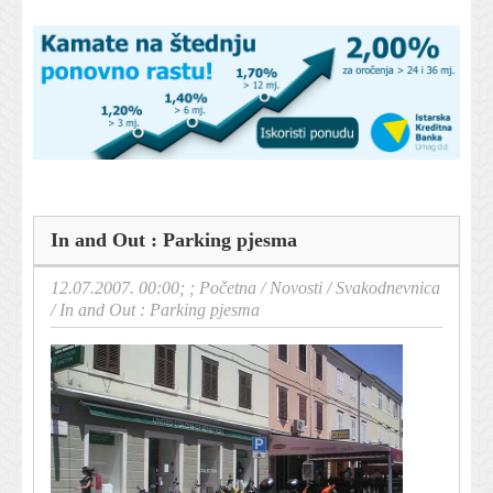
In and Out : Parking pjesma
12.07.2007. 00:00; ;
Početna
/
Novosti
/
Svakodnevnica
/
In and Out : Parking pjesma