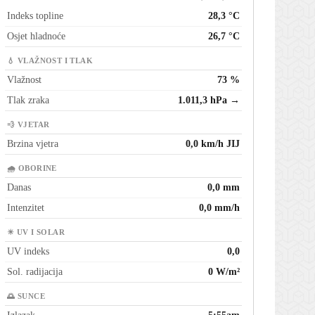
Indeks topline
28,3 °C
Osjet hladnoće
26,7 °C
💧 VLAŽNOST I TLAK
Vlažnost
73 %
Tlak zraka
1.011,3 hPa →
💨 VJETAR
Brzina vjetra
0,0 km/h JIJ
🌧 OBORINE
Danas
0,0 mm
Intenzitet
0,0 mm/h
☀ UV I SOLAR
UV indeks
0,0
Sol. radijacija
0 W/m²
🌅 SUNCE