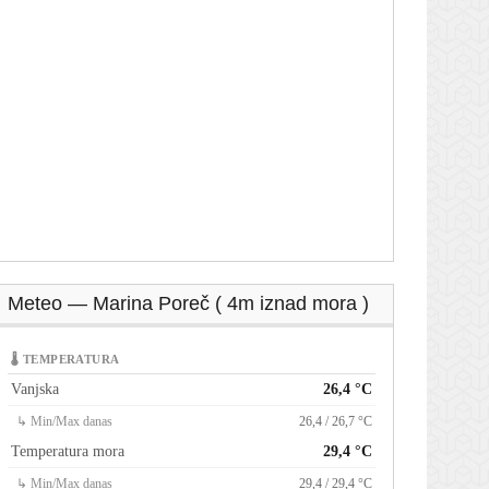
Meteo — Marina Poreč ( 4m iznad mora )
🌡 TEMPERATURA
Vanjska
26,4 °C
↳ Min/Max danas
26,4 / 26,7 °C
Temperatura mora
29,4 °C
↳ Min/Max danas
29,4 / 29,4 °C