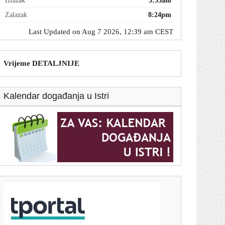
Izlazak
5:55am
Zalazak
8:24pm
Last Updated on Aug 7 2026, 12:39 am CEST
Vrijeme DETALJNIJE
Kalendar događanja u Istri
T-portal.hr
Dnevni horoskop za 7. kolovoza 2026. - što vam
zvijezde danas donose