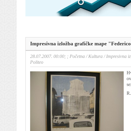
Impresivna izložba grafičke mape "Federico
28.07.2007. 00:00; ;
Početna
/
Kultura
/
Impresivna i
Politeo
Hv
ov
se
R.