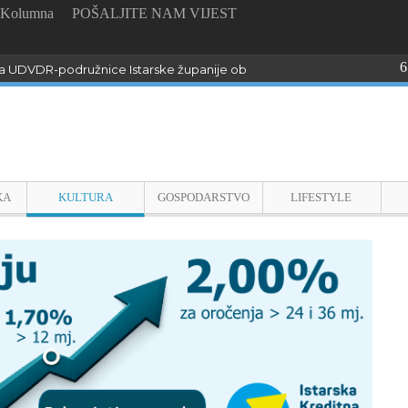
Kolumna
POŠALJITE NAM VIJEST
6
 UDVDR-podružnice Istarske županije obilježili Dan pobjede i domo
KA
KULTURA
GOSPODARSTVO
LIFESTYLE