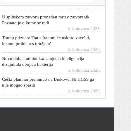
6. kolovoza 2026.
U splitskom zatvoru pronađen mrtav zatvorenik:
Poznato je o kome se radi
6. kolovoza 2026.
Trump priznao: 'Rat s Iranom će uskoro završiti,
imamo problem s oružjem'
6. kolovoza 2026.
Novo doba antibiotika: Umjetna inteligencija
dizajnirala ubojicu bakterija
6. kolovoza 2026.
Češki planinar preminuo na Biokovu: Ni HGSS ga
nije mogao spasiti
6. kolovoza 2026.
Ključni minerali ruše rekorde: Cijena samo jednog
porasla je za 622 posto
6. kolovoza 2026.
Zendaya i Tom Holland konačno proslavili svoje
vjenčanje: Okupili najbliže na privatnom slavlju u
Engleskoj
6. kolovoza 2026.