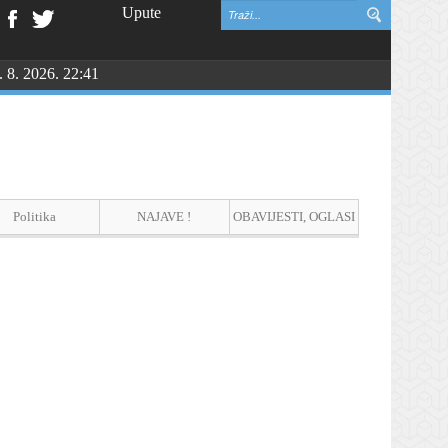
Upute
. 8. 2026. 22:41
vinske zahvalnosti i DAN HRVATSKIH BRANITELJA
Politika
NAJAVE !
OBAVIJESTI, OGLASI