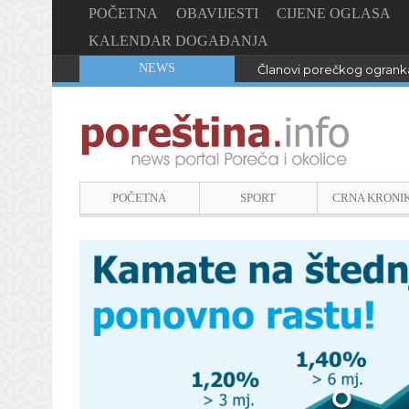
POČETNA
OBAVIJESTI
CIJENE OGLASA
KALENDAR DOGAĐANJA
NEWS
Članovi porečkog ogranka
POČETNA
SPORT
CRNA KRONI