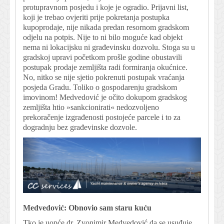
protupravnom posjedu i koje je ogradio. Prijavni list,
koji je trebao ovjeriti prije pokretanja postupka
kupoprodaje, nije nikada predan resornom gradskom
odjelu na potpis. Nije to ni bilo moguće kad objekt
nema ni lokacijsku ni građevinsku dozvolu. Stoga su u
gradskoj upravi početkom prošle godine obustavili
postupak prodaje zemljišta radi formiranja okućnice.
No, nitko se nije sjetio pokrenuti postupak vraćanja
posjeda Gradu. Toliko o gospodarenju gradskom
imovinom! Medvedović je očito dokupom gradskog
zemljišta htio »sankcionirati« nedozvoljeno
prekoračenje izgrađenosti postojeće parcele i to za
dogradnju bez građevinske dozvole.
Medvedović: Obnovio sam staru kuću
Tko je uopće dr. Zvonimir Medvedović da se usuđuje