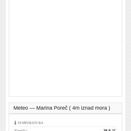
Meteo — Marina Poreč ( 4m iznad mora )
🌡 TEMPERATURA
Vanjska
29,0 °C