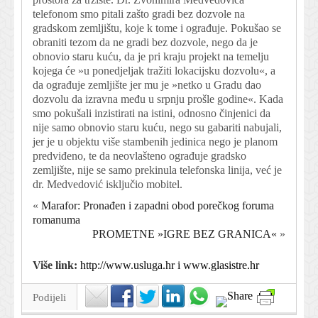
telefonom smo pitali zašto gradi bez dozvole na
gradskom zemljištu, koje k tome i ograđuje. Pokušao se
obraniti tezom da ne gradi bez dozvole, nego da je
obnovio staru kuću, da je pri kraju projekt na temelju
kojega će »u ponedjeljak tražiti lokacijsku dozvolu«, a
da ograđuje zemljište jer mu je »netko u Gradu dao
dozvolu da izravna među u srpnju prošle godine«. Kada
smo pokušali inzistirati na istini, odnosno činjenici da
nije samo obnovio staru kuću, nego su gabariti nabujali,
jer je u objektu više stambenih jedinica nego je planom
predviđeno, te da neovlašteno ograđuje gradsko
zemljište, nije se samo prekinula telefonska linija, već je
dr. Medvedović isključio mobitel.
«
Marafor: Pronađen i zapadni obod porečkog foruma
romanuma
PROMETNE »IGRE BEZ GRANICA«
»
Više link:
http://www.usluga.hr i www.glasistre.hr
Podijeli