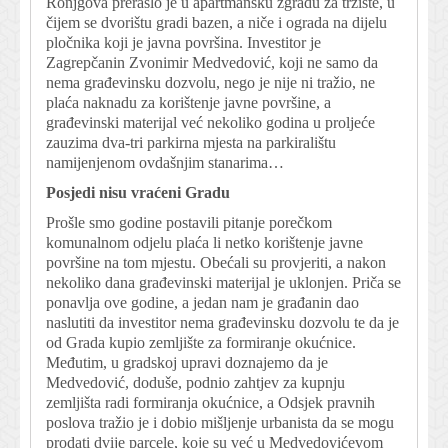
Ronjgova preraslo je u apartmansku zgradu za tržište, u
čijem se dvorištu gradi bazen, a niče i ograda na dijelu
pločnika koji je javna površina. Investitor je
Zagrepčanin Zvonimir Medvedović, koji ne samo da
nema građevinsku dozvolu, nego je nije ni tražio, ne
plaća naknadu za korištenje javne površine, a
građevinski materijal već nekoliko godina u proljeće
zauzima dva-tri parkirna mjesta na parkiralištu
namijenjenom ovdašnjim stanarima…
Posjedi nisu vraćeni Gradu
Prošle smo godine postavili pitanje porečkom
komunalnom odjelu plaća li netko korištenje javne
površine na tom mjestu. Obećali su provjeriti, a nakon
nekoliko dana građevinski materijal je uklonjen. Priča se
ponavlja ove godine, a jedan nam je građanin dao
naslutiti da investitor nema građevinsku dozvolu te da je
od Grada kupio zemljište za formiranje okućnice.
Međutim, u gradskoj upravi doznajemo da je
Medvedović, doduše, podnio zahtjev za kupnju
zemljišta radi formiranja okućnice, a Odsjek pravnih
poslova tražio je i dobio mišljenje urbanista da se mogu
prodati dvije parcele, koje su već u Medvedovićevom