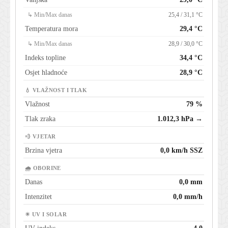
↳ Min/Max danas
25,4 / 31,1 °C
Temperatura mora
29,4 °C
↳ Min/Max danas
28,9 / 30,0 °C
Indeks topline
34,4 °C
Osjet hladnoće
28,9 °C
💧 VLAŽNOST I TLAK
Vlažnost
79 %
Tlak zraka
1.012,3 hPa →
💨 VJETAR
Brzina vjetra
0,0 km/h SSZ
🌧 OBORINE
Danas
0,0 mm
Intenzitet
0,0 mm/h
☀ UV I SOLAR