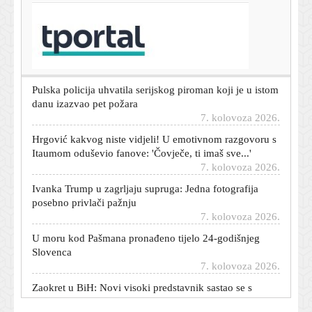
T-portal.hr
Siniša Krajač više nije glavni tajnik HOO-a, poznato je i
tko će biti v.d.
7. kolovoza 2026.
Pulska policija uhvatila serijskog piroman koji je u istom
danu izazvao pet požara
7. kolovoza 2026.
Hrgović kakvog niste vidjeli! U emotivnom razgovoru s
Itaumom oduševio fanove: 'Čovječe, ti imaš sve...'
7. kolovoza 2026.
Ivanka Trump u zagrljaju supruga: Jedna fotografija
posebno privlači pažnju
7. kolovoza 2026.
U moru kod Pašmana pronađeno tijelo 24-godišnjeg
Slovenca
7. kolovoza 2026.
Zaokret u BiH: Novi visoki predstavnik sastao se s
Dodikovim ljudima
7. kolovoza 2026.