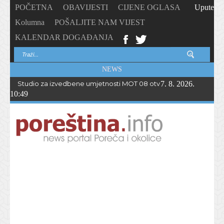
POČETNA
OBAVIJESTI
CIJENE OGLASA
Upute
Kolumna
POŠALJITE NAM VIJEST
KALENDAR DOGAĐANJA
NEWS
Studio za izvedbene umjetnosti MOT 08 otvorio upise u novu p
7. 8. 2026.
10:49