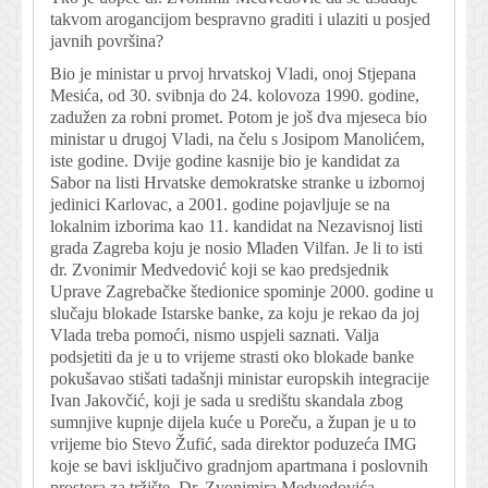
takvom arogancijom bespravno graditi i ulaziti u posjed
javnih površina?
Bio je ministar u prvoj hrvatskoj Vladi, onoj Stjepana
Mesića, od 30. svibnja do 24. kolovoza 1990. godine,
zadužen za robni promet. Potom je još dva mjeseca bio
ministar u drugoj Vladi, na čelu s Josipom Manolićem,
iste godine. Dvije godine kasnije bio je kandidat za
Sabor na listi Hrvatske demokratske stranke u izbornoj
jedinici Karlovac, a 2001. godine pojavljuje se na
lokalnim izborima kao 11. kandidat na Nezavisnoj listi
grada Zagreba koju je nosio Mladen Vilfan. Je li to isti
dr. Zvonimir Medvedović koji se kao predsjednik
Uprave Zagrebačke štedionice spominje 2000. godine u
slučaju blokade Istarske banke, za koju je rekao da joj
Vlada treba pomoći, nismo uspjeli saznati. Valja
podsjetiti da je u to vrijeme strasti oko blokade banke
pokušavao stišati tadašnji ministar europskih integracije
Ivan Jakovčić, koji je sada u središtu skandala zbog
sumnjive kupnje dijela kuće u Poreču, a župan je u to
vrijeme bio Stevo Žufić, sada direktor poduzeća IMG
koje se bavi isključivo gradnjom apartmana i poslovnih
prostora za tržište. Dr. Zvonimira Medvedovića